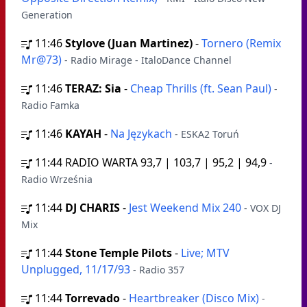
Generation
11:46
Stylove (Juan Martinez)
-
Tornero (Remix
Mr@73)
- Radio Mirage - ItaloDance Channel
11:46
TERAZ: Sia
-
Cheap Thrills (ft. Sean Paul)
-
Radio Famka
11:46
KAYAH
-
Na Językach
- ESKA2 Toruń
11:44
RADIO WARTA 93,7 | 103,7 | 95,2 | 94,9
-
Radio Września
11:44
DJ CHARIS
-
Jest Weekend Mix 240
- VOX DJ
Mix
11:44
Stone Temple Pilots
-
Live; MTV
Unplugged, 11/17/93
- Radio 357
11:44
Torrevado
-
Heartbreaker (Disco Mix)
-