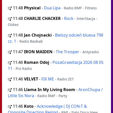
11:48
Physical
-
Dua Lipa
- Radio RMF - Fitness
11:48
CHARLIE CHACKER
-
Rock
- InterStacja -
Oldies
11:48
Jan Chojnacki
-
Bielszy odcień bluesa 798
cz. 1
- Radio Baobab
11:47
IRON MAIDEN
-
The Trooper
- Antyradio
11:46
Roman Odoj
-
PozaGrawitacja 2026 08 05
11
- Pro Radio
11:46
VELVET
-
FIX ME
- Radio ZET
11:46
Llama In My Living Room
-
AronChupa /
Little Sis Nora
- Radio RMF - Party
11:46
Koto
-
Acknowledge ( DJ CON-T &
Opposite Direction Remix)
- RMI - Italo Disco New