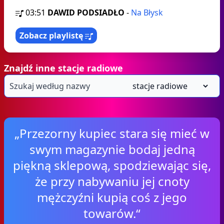
03:51
DAWID PODSIADŁO
-
Na Błysk
Zobacz playlistę
Znajdź inne stacje radiowe
„Przezorny kupiec stara się mieć w
swym magazynie bodaj jedną
piękną sklepową, spodziewając się,
że przy nabywaniu jej cnoty
mężczyźni kupią coś z jego
towarów.“