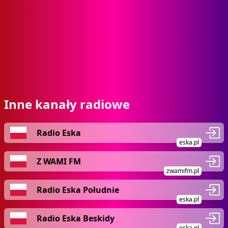
Inne kanały radiowe
Radio Eska
eska.pl
Z WAMI FM
zwamifm.pl
Radio Eska Południe
eska.pl
Radio Eska Beskidy
eska.pl