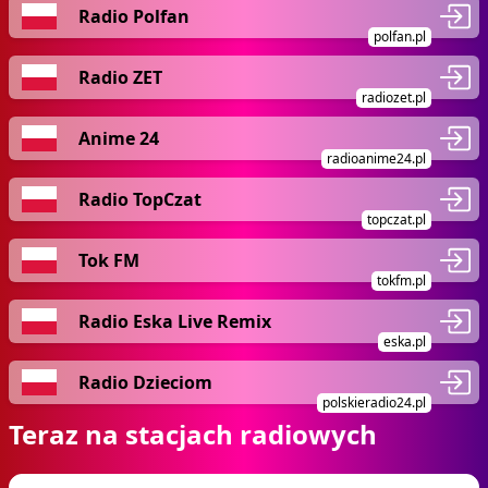
Radio Polfan
polfan.pl
Radio ZET
radiozet.pl
Anime 24
radioanime24.pl
Radio TopCzat
topczat.pl
Tok FM
tokfm.pl
Radio Eska Live Remix
eska.pl
Radio Dzieciom
polskieradio24.pl
Teraz na stacjach radiowych