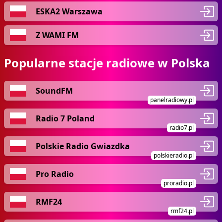
ESKA2 Warszawa
Z WAMI FM
Popularne stacje radiowe w Polska
SoundFM
panelradiowy.pl
Radio 7 Poland
radio7.pl
Polskie Radio Gwiazdka
polskieradio.pl
Pro Radio
proradio.pl
RMF24
rmf24.pl