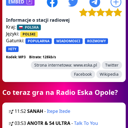
EMBED
Informacje o stacji radiowej
Kraj:
POLSKA
Języki:
POLSKI
Gatunki:
POPULARNA
WIADOMOśCI
ROZMOWY
HITY
Kodek: MP3
Bitrate: 128kb/s
Strona internetowa:
www.eska.pl
Twitter
Facebook
Wikipedia
Co teraz gra na Radio Eska Opole?
11:52
SANAH
-
Itepe Itede
03:53
ANOTR & 54 ULTRA
-
Talk To You