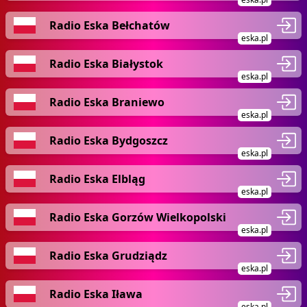
Radio Eska Bełchatów
eska.pl
Radio Eska Białystok
eska.pl
Radio Eska Braniewo
eska.pl
Radio Eska Bydgoszcz
eska.pl
Radio Eska Elbląg
eska.pl
Radio Eska Gorzów Wielkopolski
eska.pl
Radio Eska Grudziądz
eska.pl
Radio Eska Iława
eska.pl