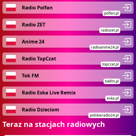
Radio Polfan
polfan.pl
Radio ZET
radiozet.pl
Anime 24
radioanime24.pl
Radio TopCzat
topczat.pl
Tok FM
tokfm.pl
Radio Eska Live Remix
eska.pl
Radio Dzieciom
polskieradio24.pl
Teraz na stacjach radiowych