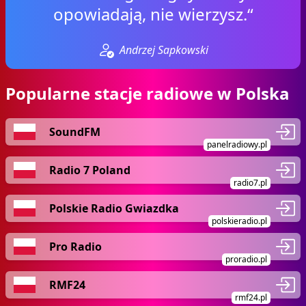
opowiadają, nie wierzysz.“
Andrzej Sapkowski
Popularne stacje radiowe w Polska
SoundFM
panelradiowy.pl
Radio 7 Poland
radio7.pl
Polskie Radio Gwiazdka
polskieradio.pl
Pro Radio
proradio.pl
RMF24
rmf24.pl