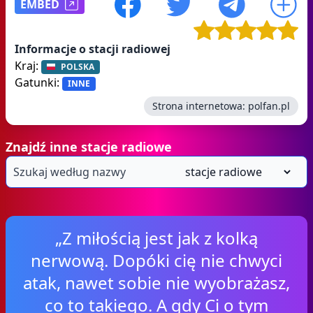
EMBED
Informacje o stacji radiowej
Kraj:
POLSKA
Gatunki:
INNE
Strona internetowa:
polfan.pl
Znajdź inne stacje radiowe
„Z miłością jest jak z kolką
nerwową. Dopóki cię nie chwyci
atak, nawet sobie nie wyobrażasz,
co to takiego. A gdy Ci o tym