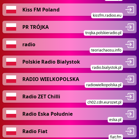
Kiss FM Poland
kissfm.radioo.eu
PR TRÓJKA
trojka.polskieradio.pl
radio
teoriachaosu.info
Polskie Radio Bialystok
radio.bialystok.pl
RADIO WIELKOPOLSKA
radiowielkopolska.pl
Radio ZET Chilli
ch02.cdn.eurozet.pl
Radio Eska Południe
eska.pl
Radio Fiat
fiat.fm