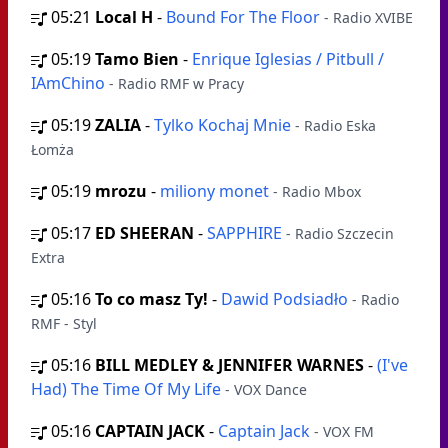
05:21
Local H
-
Bound For The Floor
- Radio XVIBE
05:19
Tamo Bien
-
Enrique Iglesias / Pitbull /
IAmChino
- Radio RMF w Pracy
05:19
ZALIA
-
Tylko Kochaj Mnie
- Radio Eska
Łomża
05:19
mrozu
-
miliony monet
- Radio Mbox
05:17
ED SHEERAN
-
SAPPHIRE
- Radio Szczecin
Extra
05:16
To co masz Ty!
-
Dawid Podsiadło
- Radio
RMF - Styl
05:16
BILL MEDLEY & JENNIFER WARNES
-
(I've
Had) The Time Of My Life
- VOX Dance
05:16
CAPTAIN JACK
-
Captain Jack
- VOX FM