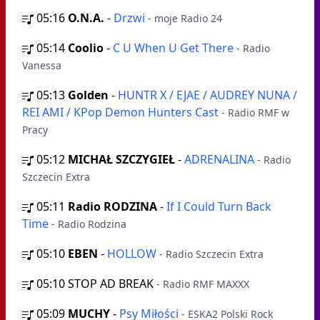
05:16
O.N.A.
-
Drzwi
- moje Radio 24
05:14
Coolio
-
C U When U Get There
- Radio
Vanessa
05:13
Golden
-
HUNTR X / EJAE / AUDREY NUNA /
REI AMI / KPop Demon Hunters Cast
- Radio RMF w
Pracy
05:12
MICHAŁ SZCZYGIEŁ
-
ADRENALINA
- Radio
Szczecin Extra
05:11
Radio RODZINA
-
If I Could Turn Back
Time
- Radio Rodzina
05:10
EBEN
-
HOLLOW
- Radio Szczecin Extra
05:10
STOP AD BREAK
- Radio RMF MAXXX
05:09
MUCHY
-
Psy Miłości
- ESKA2 Polski Rock