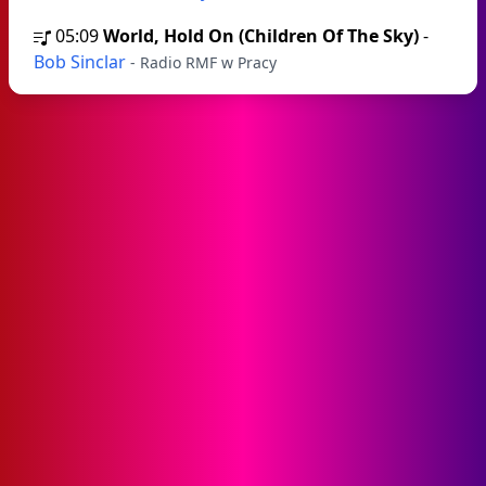
05:09
World, Hold On (Children Of The Sky)
-
Bob Sinclar
- Radio RMF w Pracy