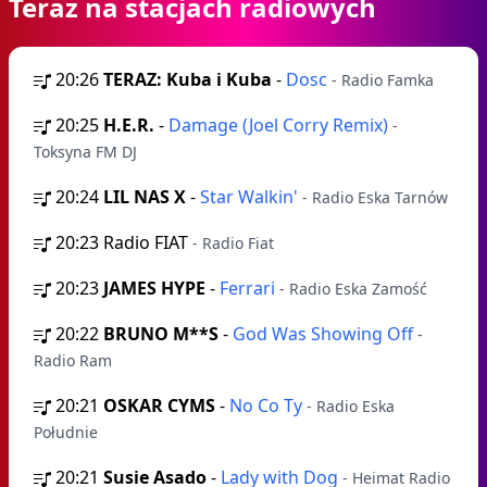
Teraz na stacjach radiowych
20:26
TERAZ: Kuba i Kuba
-
Dosc
- Radio Famka
20:25
H.E.R.
-
Damage (Joel Corry Remix)
-
Toksyna FM DJ
20:24
LIL NAS X
-
Star Walkin'
- Radio Eska Tarnów
20:23
Radio FIAT
- Radio Fiat
20:23
JAMES HYPE
-
Ferrari
- Radio Eska Zamość
20:22
BRUNO M**S
-
God Was Showing Off
-
Radio Ram
20:21
OSKAR CYMS
-
No Co Ty
- Radio Eska
Południe
20:21
Susie Asado
-
Lady with Dog
- Heimat Radio