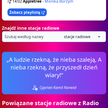
14:02
Appletree
-
Monika Borzym
Zobacz playlistę
Znajdź inne stacje radiowe
„A ludzie rzekną, że nieba szaleją, A
nieba rzekną, że przyszedł dzień
wiary!“
Cyprian Kamil Norwid
Powiązane stacje radiowe z Radio