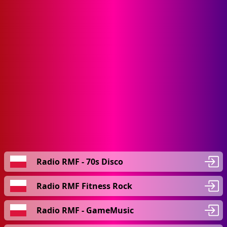
Radio RMF - 70s Disco
Radio RMF Fitness Rock
Radio RMF - GameMusic