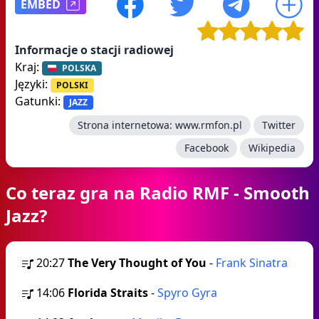
EMBED
Informacje o stacji radiowej
Kraj:
POLSKA
Języki:
POLSKI
Gatunki:
JAZZ
Strona internetowa:
www.rmfon.pl
Twitter
Facebook
Wikipedia
Co teraz gra na Radio RMF - Smooth
Jazz?
20:27
The Very Thought of You
-
Frank Sinatra
14:06
Florida Straits
-
Spyro Gyra