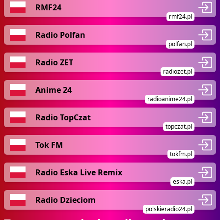
RMF24
rmf24.pl
Radio Polfan
polfan.pl
Radio ZET
radiozet.pl
Anime 24
radioanime24.pl
Radio TopCzat
topczat.pl
Tok FM
tokfm.pl
Radio Eska Live Remix
eska.pl
Radio Dzieciom
polskieradio24.pl