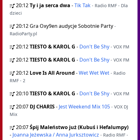
20:12
Ty i ja serca dwa
-
Tik Tak
- Radio RMF - Dla
dzieci
20:12
Gra Oxy9en audycje Sobotnie Party
-
RadioParty.pl
20:12
TIESTO & KAROL G
-
Don't Be Shy
- VOX FM
20:12
TIESTO & KAROL G
-
Don't Be Shy
- VOX FM
20:12
Love Is All Around
-
Wet Wet Wet
- Radio
RMF - 2
20:10
TIESTO & KAROL G
-
Don't Be Shy
- VOX FM
20:07
DJ CHARIS
-
Jest Weekend Mix 105
- VOX DJ
Mix
20:07
Śpij Maleństwo już (Kubuś i Hefalumpy)
-
Joanna Jeżewska / Anna Jurksztowicz
- Radio RMF -