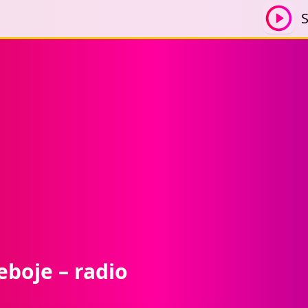
S
eboje – radio