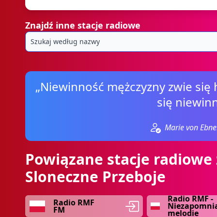
Znajdź inne stacje radiowe
„Niewinność mężczyzny zwie się
się niewinn
Marie von Ebne
Powiązane stacje radiowe 
Sloneczne Przeboje
Radio RMF -
Radio RMF
Niezapomni
FM
melodie