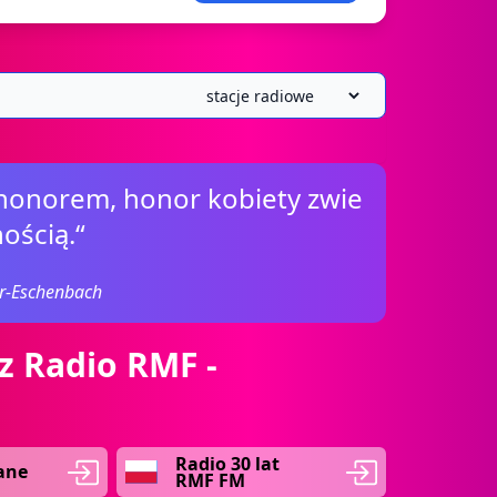
 honorem, honor kobiety zwie
ością.“
r-Eschenbach
z Radio RMF -
Radio 30 lat
ane
RMF FM