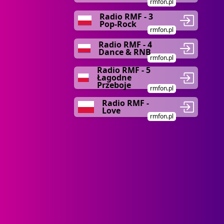
rmfon.pl
Radio RMF - 3
Pop-Rock
rmfon.pl
Radio RMF - 4
Dance & RNB
rmfon.pl
Radio RMF - 5
Łagodne
Przeboje
rmfon.pl
Radio RMF -
Love
rmfon.pl