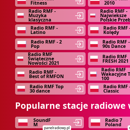
Fitness
2010
Radio RMF -
Radio RMF -
Muzyka
Najwieksze
klasyczna
Polskie Prze
Radio RMF -
Radio RMF 
Latino
Kolędy
Radio RMF - 2
Radio RMF -
Pop
90s Dance
Radio RMF
Radio RMF
Świąteczne
FRESH 2021
Nowości 2021
Radio RMF
Radio RMF -
Wakacyjne 
Best of RMFON
100
Radio RMF Top
Radio RMF 
30 dance
Classic
Popularne stacje radiowe 
SoundF
Radio 7
M
Poland
panelradiowy.pl