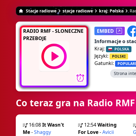
Stacje radiowe
stacje radiowe
kraj: Polska
Ra
RADIO RMF - SLONECZNE
EMBED
PRZEBOJE
Informacje o stac
Kraj:
POLSKA
Języki:
POLSKI
Gatunki:
POPULAR
Strona int
Co teraz gra na Radio RMF
16:08
It Wasn't
12:54
Waiting
Me
-
Shaggy
For Love
-
Avicii
G