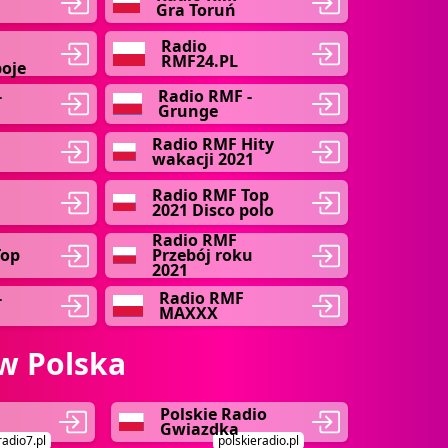
Gra Toruń
Radio
RMF24.PL
boje
-
Radio RMF -
Grunge
Radio RMF Hity
wakacji 2021
Radio RMF Top
2021 Disco polo
Radio RMF
Top
Przebój roku
2021
-
Radio RMF
MAXXX
w Polska
Polskie Radio
Gwiazdka
radio7.pl
polskieradio.pl