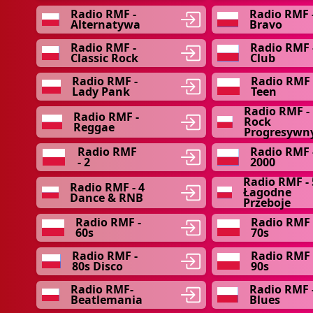
Radio RMF -
Radio RMF 
Alternatywa
Bravo
Radio RMF -
Radio RMF 
Classic Rock
Club
Radio RMF -
Radio RMF
Lady Pank
Teen
Radio RMF -
Radio RMF -
Rock
Reggae
Progresywn
Radio RMF
Radio RMF 
- 2
2000
Radio RMF - 
Radio RMF - 4
Łagodne
Dance & RNB
Przeboje
Radio RMF -
Radio RMF 
60s
70s
Radio RMF -
Radio RMF 
80s Disco
90s
Radio RMF-
Radio RMF 
Beatlemania
Blues