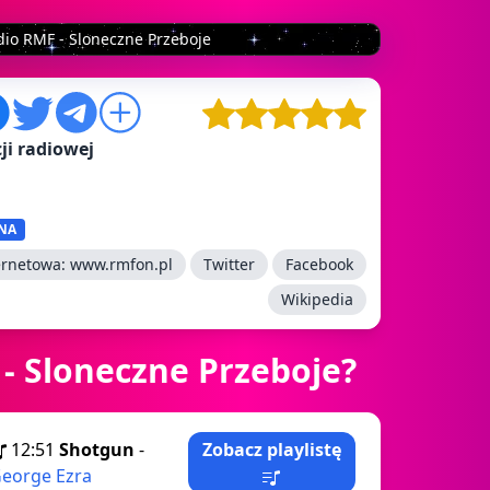
dio RMF - Sloneczne Przeboje
ji radiowej
NA
ernetowa:
www.rmfon.pl
Twitter
Facebook
Wikipedia
 - Sloneczne Przeboje?
12:51
Shotgun
-
Zobacz playlistę
eorge Ezra