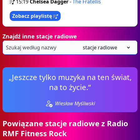
15:19
Chelsea Dagger
-
The Fratellis
Zobacz playlistę
Znajdź inne stacje radiowe
„Jeszcze tylko muzyka na ten świat,
na to życie.“
Wiesław Myśliwski
Powiązane stacje radiowe z Radio
RMF Fitness Rock