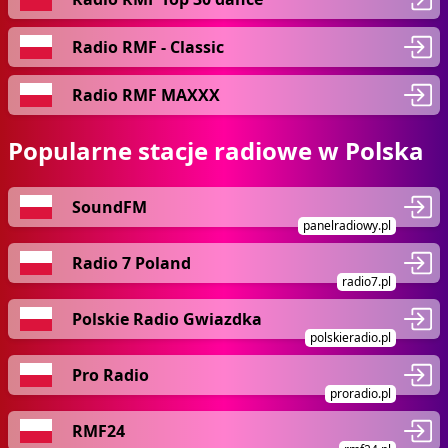
Radio RMF - Classic
Radio RMF MAXXX
Popularne stacje radiowe w Polska
SoundFM
panelradiowy.pl
Radio 7 Poland
radio7.pl
Polskie Radio Gwiazdka
polskieradio.pl
Pro Radio
proradio.pl
RMF24