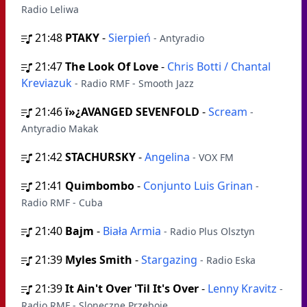
Radio Leliwa
21:48
PTAKY
-
Sierpień
- Antyradio
21:47
The Look Of Love
-
Chris Botti / Chantal
Kreviazuk
- Radio RMF - Smooth Jazz
21:46
ï»¿AVANGED SEVENFOLD
-
Scream
-
Antyradio Makak
21:42
STACHURSKY
-
Angelina
- VOX FM
21:41
Quimbombo
-
Conjunto Luis Grinan
-
Radio RMF - Cuba
21:40
Bajm
-
Biała Armia
- Radio Plus Olsztyn
21:39
Myles Smith
-
Stargazing
- Radio Eska
21:39
It Ain't Over 'Til It's Over
-
Lenny Kravitz
-
Radio RMF - Sloneczne Przeboje