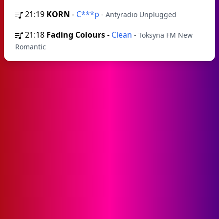
21:19
KORN
-
C***p
- Antyradio Unplugged
21:18
Fading Colours
-
Clean
- Toksyna FM New
Romantic