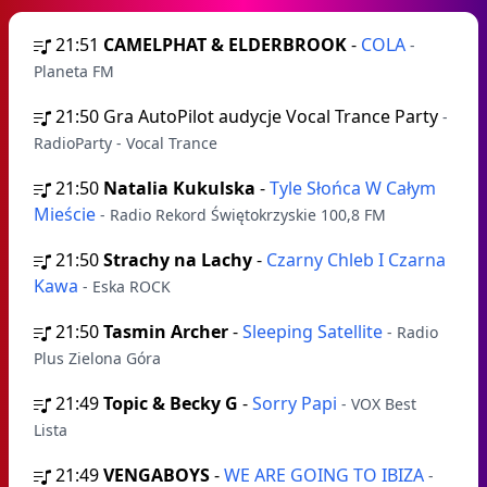
21:51
CAMELPHAT & ELDERBROOK
-
COLA
-
Planeta FM
21:50
Gra AutoPilot audycje Vocal Trance Party
-
RadioParty - Vocal Trance
21:50
Natalia Kukulska
-
Tyle Słońca W Całym
Mieście
- Radio Rekord Świętokrzyskie 100,8 FM
21:50
Strachy na Lachy
-
Czarny Chleb I Czarna
Kawa
- Eska ROCK
21:50
Tasmin Archer
-
Sleeping Satellite
- Radio
Plus Zielona Góra
21:49
Topic & Becky G
-
Sorry Papi
- VOX Best
Lista
21:49
VENGABOYS
-
WE ARE GOING TO IBIZA
-