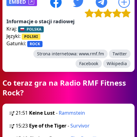
EMBED
Informacje o stacji radiowej
Kraj:
POLSKA
Języki:
POLSKI
Gatunki:
ROCK
Strona internetowa:
www.rmf.fm
Twitter
Facebook
Wikipedia
Co teraz gra na Radio RMF Fitness
Rock?
21:51
Keine Lust
-
Rammstein
15:23
Eye of the Tiger
-
Survivor