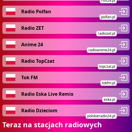
rmf24.pl
Radio Polfan
polfan.pl
Radio ZET
radiozet.pl
Anime 24
radioanime24.pl
Radio TopCzat
topczat.pl
Tok FM
tokfm.pl
Radio Eska Live Remix
eska.pl
Radio Dzieciom
polskieradio24.pl
Teraz na stacjach radiowych