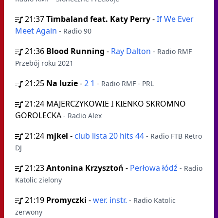
21:37
Timbaland feat. Katy Perry
-
If We Ever
Meet Again
- Radio 90
21:36
Blood Running
-
Ray Dalton
- Radio RMF
Przebój roku 2021
21:25
Na luzie
-
2 1
- Radio RMF - PRL
21:24
MAJERCZYKOWIE I KIENKO SKROMNO
GOROLECKA
- Radio Alex
21:24
mjkel
-
club lista 20 hits 44
- Radio FTB Retro
DJ
21:23
Antonina Krzysztoń
-
Perłowa łódź
- Radio
Katolic zielony
21:19
Promyczki
-
wer. instr.
- Radio Katolic
zerwony