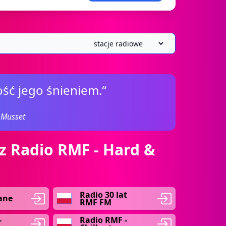
ość jego śnieniem.“
 Musset
z Radio RMF - Hard &
Radio 30 lat
ane
RMF FM
-
Radio RMF -