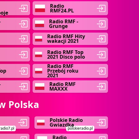
Radio
RMF24.PL
boje
-
Radio RMF -
Grunge
Radio RMF Hity
wakacji 2021
Radio RMF Top
2021 Disco polo
Radio RMF
Top
Przebój roku
2021
-
Radio RMF
MAXXX
w Polska
Polskie Radio
Gwiazdka
radio7.pl
polskieradio.pl
Radio