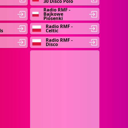
30 Disco Polo
Radio RMF -
Bajkowe
Piosenki
Radio RMF -
ds
Celtic
Radio RMF -
Disco