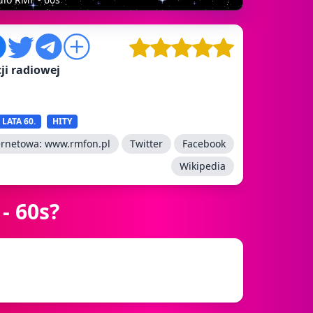
ji radiowej
LATA 60.
HITY
ernetowa:
www.rmfon.pl
Twitter
Facebook
Wikipedia
- 60s?