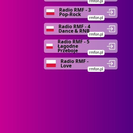
rmfon.pl
Radio RMF - 3
Pop-Rock
rmfon.pl
Radio RMF - 4
Dance & RNB
rmfon.pl
Radio RMF - 5
Łagodne
Przeboje
rmfon.pl
Radio RMF -
Love
rmfon.pl