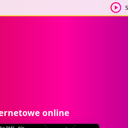
S
ternetowe online
dio RMF - 60s