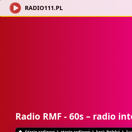
RADIO111.PL
Radio RMF - 60s – radio in
Stacje radiowe
stacje radiowe
kraj: Polska
Ra