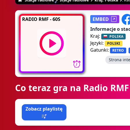
RADIO RMF - 60S
EMBED
Informacje o stac
Kraj:
POLSKA
Języki:
POLSKI
Gatunki:
RETRO
Strona int
Co teraz gra na Radio RMF 
Zobacz playlistę