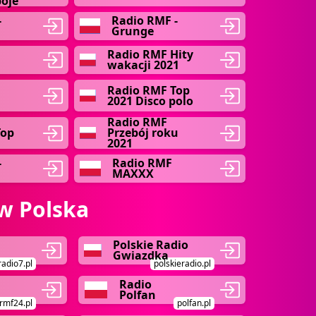
boje
-
Radio RMF -
Grunge
Radio RMF Hity
wakacji 2021
Radio RMF Top
2021 Disco polo
Radio RMF
Top
Przebój roku
2021
-
Radio RMF
MAXXX
w Polska
Polskie Radio
Gwiazdka
radio7.pl
polskieradio.pl
Radio
Polfan
rmf24.pl
polfan.pl