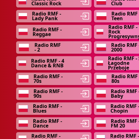
Classic Rock
Club
Radio RMF -
Radio RMF
Lady Pank
Teen
Radio RMF -
Radio RMF -
Rock
Reggae
Progresywn
Radio RMF
Radio RMF 
- 2
2000
Radio RMF - 
Radio RMF - 4
Łagodne
Dance & RNB
Przeboje
Radio RMF -
Radio RMF 
70s
80s
Radio RMF -
Radio RMF 
90s
Baby
Radio RMF -
Radio RMF 
Blues
Chopin
Radio RMF -
Radio RMF 
Dance
FM 20
Radio RMF -
Radio RMF 