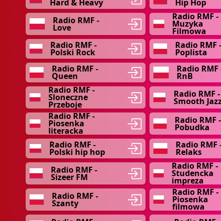
Hard & Heavy
Hip Hop
Radio RMF -
Radio RMF -
Muzyka
Love
Filmowa
Radio RMF -
Radio RMF 
Polski Rock
Poplista
Radio RMF -
Radio RMF 
Queen
RnB
Radio RMF -
Radio RMF -
Sloneczne
Smooth Jaz
Przeboje
Radio RMF -
Radio RMF 
Piosenka
Pobudka
literacka
Radio RMF -
Radio RMF 
Polski hip hop
Relaks
Radio RMF -
Radio RMF -
Studencka
Sizeer FM
impreza
Radio RMF -
Radio RMF -
Piosenka
Szanty
filmowa