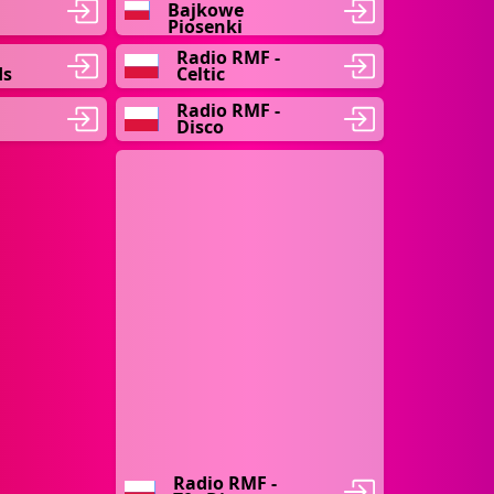
Bajkowe
Piosenki
Radio RMF -
ds
Celtic
Radio RMF -
Disco
Radio RMF -