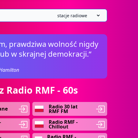
im, prawdziwa wolność nigdy
ub w skrajnej demokracji.“
Hamilton
z Radio RMF - 60s
Radio 30 lat
ane
RMF FM
-
Radio RMF -
Chillout
-
Radio RMF -