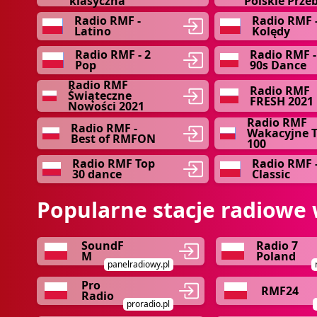
klasyczna
Polskie Prze
Radio RMF -
Radio RMF 
Latino
Kolędy
Radio RMF - 2
Radio RMF -
Pop
90s Dance
Radio RMF
Radio RMF
Świąteczne
FRESH 2021
Nowości 2021
Radio RMF
Radio RMF -
Wakacyjne 
Best of RMFON
100
Radio RMF Top
Radio RMF 
30 dance
Classic
Popularne stacje radiowe 
SoundF
Radio 7
M
Poland
panelradiowy.pl
Pro
RMF24
Radio
proradio.pl