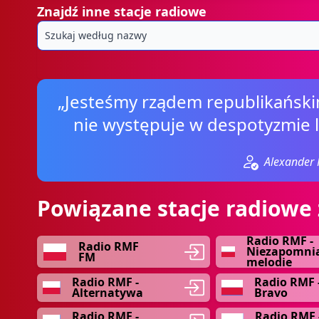
Znajdź inne stacje radiowe
„Jesteśmy rządem republikańsk
nie występuje w despotyzmie l
Alexander 
Powiązane stacje radiowe 
Radio RMF -
Radio RMF
Niezapomni
FM
melodie
Radio RMF -
Radio RMF 
Alternatywa
Bravo
Radio RMF -
Radio RMF 