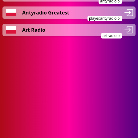
antyradio.pl
Antyradio Greatest
player.antyradio.pl
Art Radio
artradio.pl