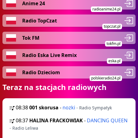
Anime 24
radioanime24.pl
Radio TopCzat
topczat.pl
Tok FM
tokfm.pl
Radio Eska Live Remix
eska.pl
Radio Dzieciom
polskieradio24.pl
Teraz na stacjach radiowych
08:38
001 skorusa
-
nozki
- Radio Sympatyk
08:37
HALINA FRACKOWIAK
-
DANCING QUEEN
- Radio Leliwa