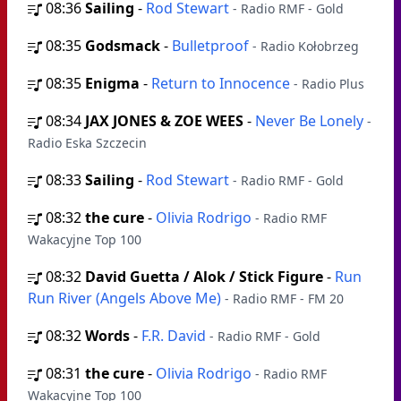
08:36
Sailing
-
Rod Stewart
- Radio RMF - Gold
08:35
Godsmack
-
Bulletproof
- Radio Kołobrzeg
08:35
Enigma
-
Return to Innocence
- Radio Plus
08:34
JAX JONES & ZOE WEES
-
Never Be Lonely
-
Radio Eska Szczecin
08:33
Sailing
-
Rod Stewart
- Radio RMF - Gold
08:32
the cure
-
Olivia Rodrigo
- Radio RMF
Wakacyjne Top 100
08:32
David Guetta / Alok / Stick Figure
-
Run
Run River (Angels Above Me)
- Radio RMF - FM 20
08:32
Words
-
F.R. David
- Radio RMF - Gold
08:31
the cure
-
Olivia Rodrigo
- Radio RMF
Wakacyjne Top 100