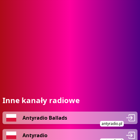
Inne kanały radiowe
Antyradio Ballads
antyradio.pl
Antyradio