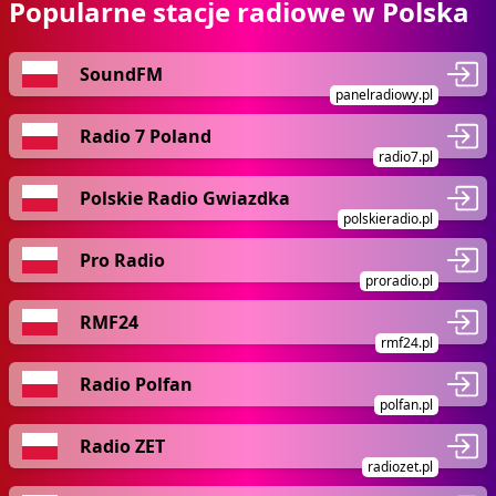
Popularne stacje radiowe w Polska
SoundFM
panelradiowy.pl
Radio 7 Poland
radio7.pl
Polskie Radio Gwiazdka
polskieradio.pl
Pro Radio
proradio.pl
RMF24
rmf24.pl
Radio Polfan
polfan.pl
Radio ZET
radiozet.pl