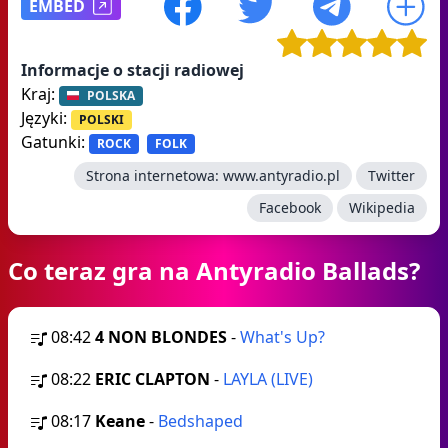
EMBED
Informacje o stacji radiowej
Kraj:
POLSKA
Języki:
POLSKI
Gatunki:
ROCK
FOLK
Strona internetowa:
www.antyradio.pl
Twitter
Facebook
Wikipedia
Co teraz gra na Antyradio Ballads?
08:42
4 NON BLONDES
-
What's Up?
08:22
ERIC CLAPTON
-
LAYLA (LIVE)
08:17
Keane
-
Bedshaped