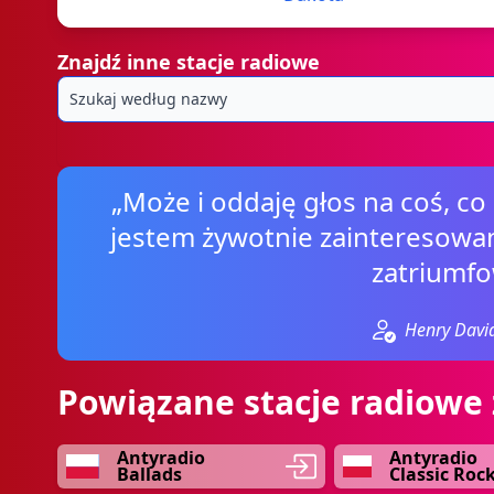
Znajdź inne stacje radiowe
„Może i oddaję głos na coś, co
jestem żywotnie zainteresowany
zatriumfo
Henry Davi
Powiązane stacje radiowe 
Antyradio
Antyradio
Ballads
Classic Roc