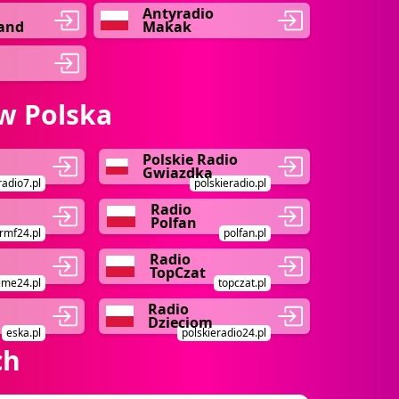
Antyradio
land
Makak
w Polska
Polskie Radio
Gwiazdka
radio7.pl
polskieradio.pl
Radio
Polfan
rmf24.pl
polfan.pl
Radio
TopCzat
ime24.pl
topczat.pl
Radio
Dzieciom
eska.pl
polskieradio24.pl
ch