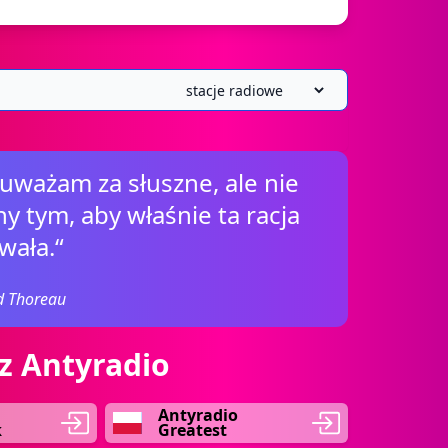
 uważam za słuszne, ale nie
 tym, aby właśnie ta racja
wała.“
d Thoreau
z Antyradio
Antyradio
k
Greatest