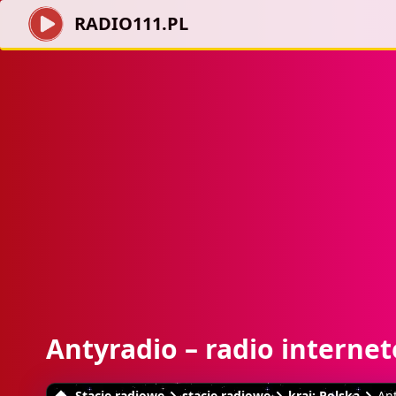
RADIO111.PL
Antyradio – radio interne
Stacje radiowe
stacje radiowe
kraj: Polska
An