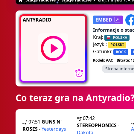
ANTYRADIO
EMBED
Informacje o stac
Kraj:
POLSKA
Języki:
POLSKI
Gatunki:
ROCK
Kodek: AAC
Bitrate: 
Strona intern
Co teraz gra na Antyradio
07:42
07:51
GUNS N'
STEREOPHONICS
-
ROSES
-
Yesterdays
A
Dakota