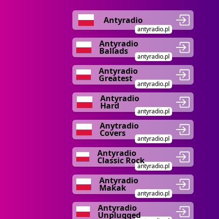
Antyradio
antyradio.pl
Antyradio
Ballads
antyradio.pl
Antyradio
Greatest
antyradio.pl
Antyradio
Hard
antyradio.pl
Anytradio
Covers
antyradio.pl
Antyradio
Classic Rock
antyradio.pl
Antyradio
Makak
antyradio.pl
Antyradio
Unplugged