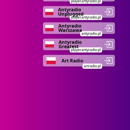
player.antyradio.pl
Antyradio
Unplugged
player.antyradio.pl
Antyradio
Warszawa
antyradio.pl
Antyradio
Greatest
player.antyradio.pl
Art Radio
artradio.pl