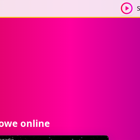
S
towe online
tyradio