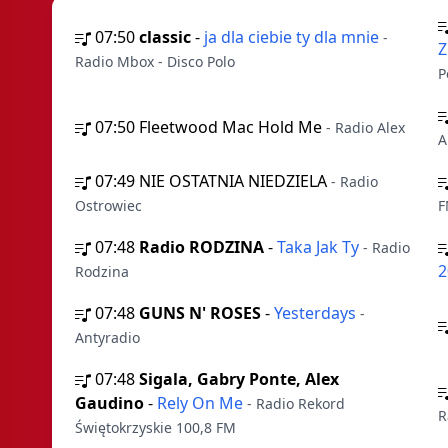
07:50
classic
-
ja dla ciebie ty dla mnie
-
Z
Radio Mbox - Disco Polo
P
07:50
Fleetwood Mac Hold Me
- Radio Alex
A
07:49
NIE OSTATNIA NIEDZIELA
- Radio
Ostrowiec
F
07:48
Radio RODZINA
-
Taka Jak Ty
- Radio
2
Rodzina
07:48
GUNS N' ROSES
-
Yesterdays
-
Antyradio
07:48
Sigala, Gabry Ponte, Alex
Gaudino
-
Rely On Me
- Radio Rekord
R
Świętokrzyskie 100,8 FM