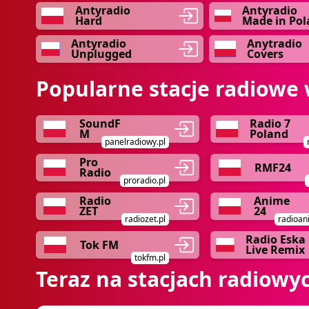
Antyradio
Antyradio
Hard
Made in Po
Antyradio
Anytradio
Unplugged
Covers
Popularne stacje radiowe 
SoundF
Radio 7
M
Poland
panelradiowy.pl
Pro
RMF24
Radio
proradio.pl
Radio
Anime
ZET
24
radiozet.pl
radioan
Radio Eska
Tok FM
Live Remix
tokfm.pl
Teraz na stacjach radiowy