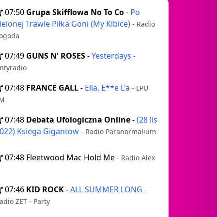
07:50
Grupa Skifflowa No To Co
-
Po
ielonej Trawie Piłka Goni (My Kibice)
- Radio
ogoda
07:49
GUNS N' ROSES
-
Yesterdays
-
ntyradio
07:48
FRANCE GALL
-
Ella, E**e L'a
- LPU
M
07:48
Debata Ufologiczna Online
-
(28 lis
022) Ksiega Gigantow
- Radio Paranormalium
07:48
Fleetwood Mac Hold Me
- Radio Alex
07:46
KID ROCK
-
ALL SUMMER LONG
-
adio ZET - Party