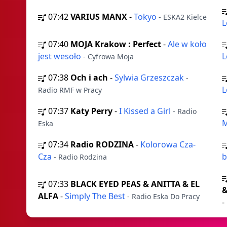
07:42
VARIUS MANX
-
Tokyo
- ESKA2 Kielce
L
07:40
MOJA Krakow : Perfect
-
Ale w koło
jest wesoło
L
- Cyfrowa Moja
07:38
Och i ach
-
Sylwia Grzeszczak
-
L
Radio RMF w Pracy
07:37
Katy Perry
-
I Kissed a Girl
- Radio
Eska
07:34
Radio RODZINA
-
Kolorowa Cza-
Cza
b
- Radio Rodzina
07:33
BLACK EYED PEAS & ANITTA & EL
&
ALFA
-
Simply The Best
- Radio Eska Do Pracy
-