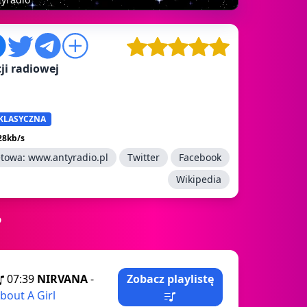
ji radiowej
KLASYCZNA
128kb/s
etowa:
www.antyradio.pl
Twitter
Facebook
Wikipedia
?
07:39
NIRVANA
-
Zobacz playlistę
bout A Girl