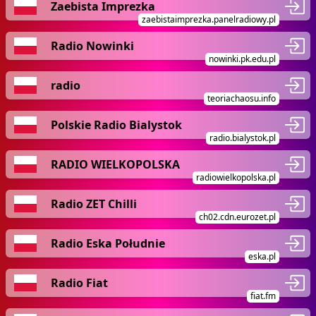
Zaebista Imprezka
zaebistaimprezka.panelradiowy.pl
Radio Nowinki
nowinki.pk.edu.pl
radio
teoriachaosu.info
Polskie Radio Bialystok
radio.bialystok.pl
RADIO WIELKOPOLSKA
radiowielkopolska.pl
Radio ZET Chilli
ch02.cdn.eurozet.pl
Radio Eska Południe
eska.pl
Radio Fiat
fiat.fm