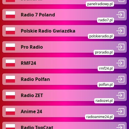
panelradiowy.pl
Radio 7 Poland
radio7.pl
Polskie Radio Gwiazdka
polskieradio.pl
Pro Radio
proradio.pl
RMF24
rmf24.pl
Radio Polfan
polfan.pl
Radio ZET
radiozet.pl
Anime 24
radioanime24.pl
Radio TopCzat