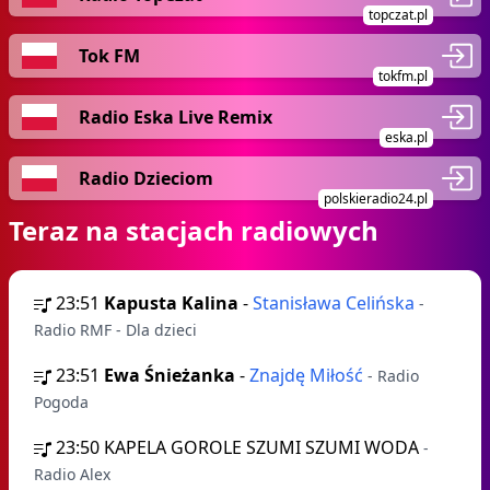
topczat.pl
Tok FM
tokfm.pl
Radio Eska Live Remix
eska.pl
Radio Dzieciom
polskieradio24.pl
Teraz na stacjach radiowych
23:51
Kapusta Kalina
-
Stanisława Celińska
-
Radio RMF - Dla dzieci
23:51
Ewa Śnieżanka
-
Znajdę Miłość
- Radio
Pogoda
23:50
KAPELA GOROLE SZUMI SZUMI WODA
-
Radio Alex