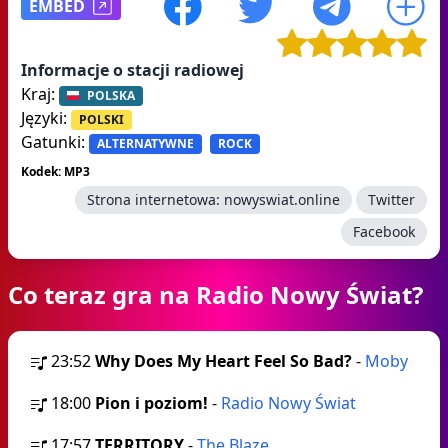
EMBED
Informacje o stacji radiowej
Kraj:
POLSKA
Języki:
POLSKI
Gatunki:
ALTERNATYWNE
ROCK
Kodek: MP3
Strona internetowa:
nowyswiat.online
Twitter
Facebook
Co teraz gra na Radio Nowy Świat?
23:52
Why Does My Heart Feel So Bad?
-
Moby
18:00
Pion i poziom!
-
Radio Nowy Świat
17:57
TERRITORY
-
The Blaze