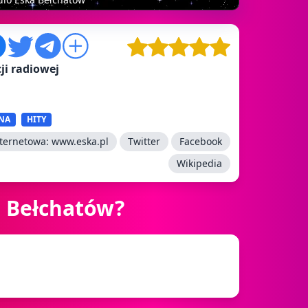
ji radiowej
NA
HITY
nternetowa:
www.eska.pl
Twitter
Facebook
Wikipedia
a Bełchatów?