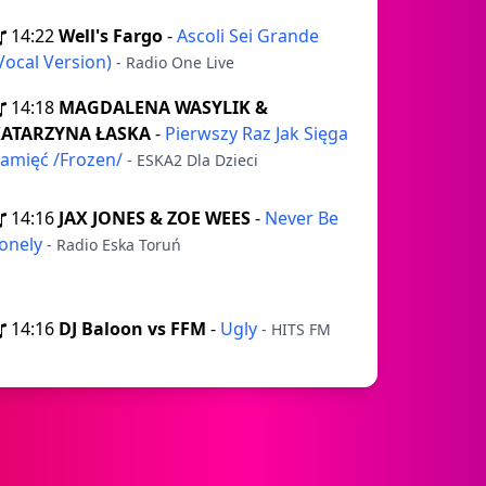
14:22
Well's Fargo
-
Ascoli Sei Grande
Vocal Version)
- Radio One Live
14:18
MAGDALENA WASYLIK &
ATARZYNA ŁASKA
-
Pierwszy Raz Jak Sięga
amięć /Frozen/
- ESKA2 Dla Dzieci
14:16
JAX JONES & ZOE WEES
-
Never Be
onely
- Radio Eska Toruń
14:16
DJ Baloon vs FFM
-
Ugly
- HITS FM