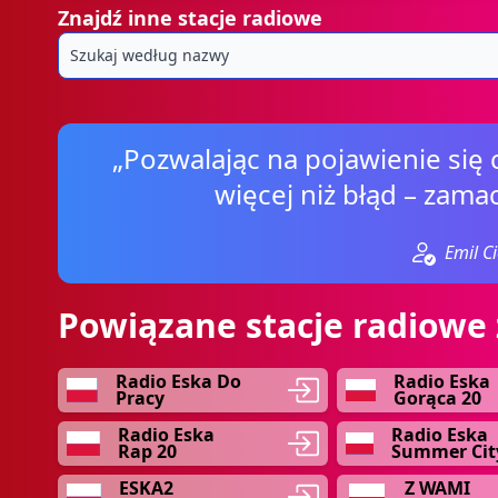
Znajdź inne stacje radiowe
„Pozwalając na pojawienie się 
więcej niż błąd – zama
Emil C
Powiązane stacje radiowe 
Radio Eska Do
Radio Eska
Pracy
Gorąca 20
Radio Eska
Radio Eska
Rap 20
Summer Cit
ESKA2
Z WAMI