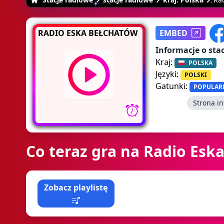
RADIO ESKA BEŁCHATÓW
EMBED
Informacje o stac
Kraj:
POLSKA
Języki:
POLSKI
Gatunki:
POPULAR
Strona i
Co teraz gra na Radio Esk
Zobacz playlistę