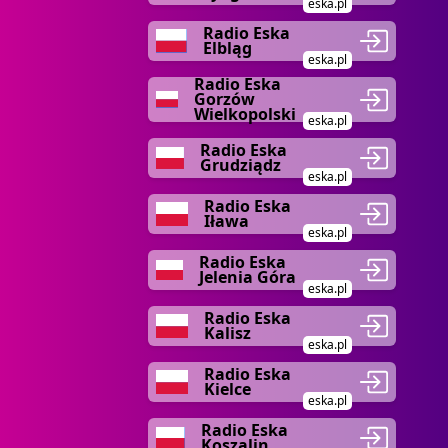
eska.pl
Radio Eska
Elbląg
eska.pl
Radio Eska
Gorzów
Wielkopolski
eska.pl
Radio Eska
Grudziądz
eska.pl
Radio Eska
Iława
eska.pl
Radio Eska
Jelenia Góra
eska.pl
Radio Eska
Kalisz
eska.pl
Radio Eska
Kielce
eska.pl
Radio Eska
Koszalin