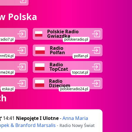
w Polska
Polskie Radio
Gwiazdka
radio7.pl
polskieradio.pl
Radio
Polfan
rmf24.pl
polfan.pl
Radio
TopCzat
ime24.pl
topczat.pl
Radio
Dzieciom
eska.pl
polskieradio24.pl
ch
14:41
Niepojęte I Ulotne
-
Anna Maria
opek & Branford Marsalis
- Radio Nowy Świat