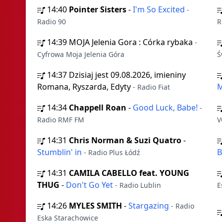
14:40
Pointer Sisters
-
I'm So Excited
-
Radio 90
R
14:39
MOJA Jelenia Gora : Córka rybaka
-
Cyfrowa Moja Jelenia Góra
Ś
14:37
Dzisiaj jest 09.08.2026, imieniny
Romana, Ryszarda, Edyty
- Radio Fiat
14:34
Chappell Roan
-
Good Luck, Babe!
-
Radio RMF FM
V
14:31
Chris Norman & Suzi Quatro
-
Stumblin' in
B
- Radio Plus Łódź
14:31
CAMILA CABELLO feat. YOUNG
THUG
-
Don't Go Yet
- Radio Lublin
E
14:26
MYLES SMITH
-
Stargazing
- Radio
Eska Starachowice