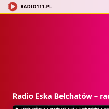
RADIO111.PL
Radio Eska Bełchatów – ra
Stacje radiowe
stacje radiowe
kraj: Polska
Ra