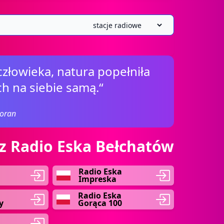
człowieka, natura popełniła
ch na siebie samą.“
ioran
z Radio Eska Bełchatów
Radio Eska
Impreska
Radio Eska
y
Gorąca 100