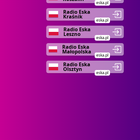
eska.pl
Radio Eska
Kraśnik
eska.pl
Radio Eska
Leszno
eska.pl
Radio Eska
Małopolska
eska.pl
Radio Eska
Olsztyn
eska.pl