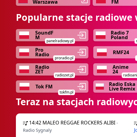
Warszawa
FM
Popularne stacje radiowe 
SoundF
Radio 7
M
Poland
panelradiowy.pl
Pro
RMF24
Radio
proradio.pl
Radio
Anime
ZET
24
radiozet.pl
radioan
Radio Eska
Tok FM
Live Remix
tokfm.pl
Teraz na stacjach radiowy
14:42
MALEO REGGAE ROCKERS ALIBI
-
J
Radio Sygnaly