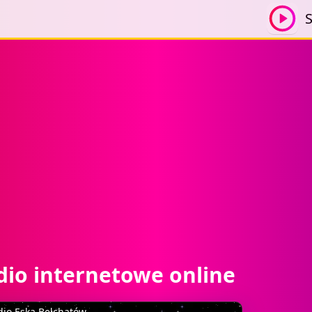
S
dio internetowe online
dio Eska Bełchatów