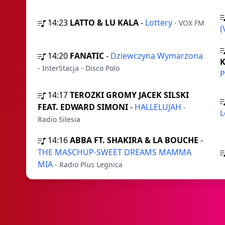
14:23
LATTO & LU KALA
-
Lottery
- VOX FM
(
14:20
FANATIC
-
Dziewczyna Wymarzona
K
- InterStacja - Disco Polo
P
14:17
TEROZKI GROMY JACEK SILSKI
FEAT. EDWARD SIMONI
-
HALLELUJAH
-
L
Radio Silesia
14:16
ABBA FT. SHAKIRA & LA BOUCHE
-
THE MASCHUP-SWEET DREAMS MAMMA
MIA
- Radio Plus Legnica