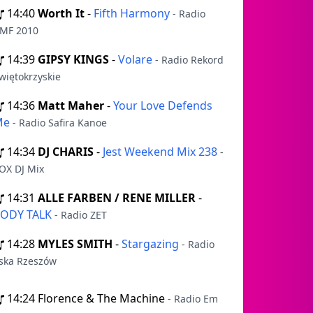
14:40
Worth It
-
Fifth Harmony
- Radio
MF 2010
14:39
GIPSY KINGS
-
Volare
- Radio Rekord
więtokrzyskie
14:36
Matt Maher
-
Your Love Defends
Me
- Radio Safira Kanoe
14:34
DJ CHARIS
-
Jest Weekend Mix 238
-
OX DJ Mix
14:31
ALLE FARBEN / RENE MILLER
-
ODY TALK
- Radio ZET
14:28
MYLES SMITH
-
Stargazing
- Radio
ska Rzeszów
14:24
Florence & The Machine
- Radio Em