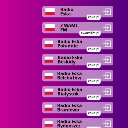
Radio
Eska
eska.pl
Z WAMI
FM
zwamifm.pl
Radio Eska
Południe
eska.pl
Radio Eska
Beskidy
eska.pl
Radio Eska
Bełchatów
eska.pl
Radio Eska
Białystok
eska.pl
Radio Eska
Braniewo
eska.pl
Radio Eska
Bydgoszcz