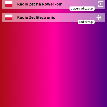
Radio Zet na Rower -om
player.radiozet.pl
Radio Zet Electronic
radiozet.pl