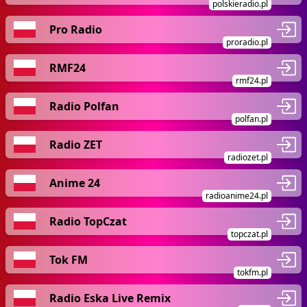
polskieradio.pl
Pro Radio
proradio.pl
RMF24
rmf24.pl
Radio Polfan
polfan.pl
Radio ZET
radiozet.pl
Anime 24
radioanime24.pl
Radio TopCzat
topczat.pl
Tok FM
tokfm.pl
Radio Eska Live Remix