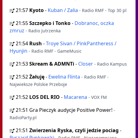
21:57
Kyoto
-
Kuban / Zalia
- Radio RMF - Top 30 pl
21:55
Szczepko i Tonko
-
Dobranoc, oczka
zmruz
- Radio Jutrzenka
21:54
Rush
-
Troye Sivan / PinkPantheress /
Hyunjin
- Radio RMF - GameMusic
21:53
Skream & ADMNTi
-
Closer
- Radio Kampus
21:52
Żałuję
-
Ewelina Flinta
- Radio RMF -
Najwieksze Polskie Przeboje
21:52
LOS DEL RIO
-
Macarena
- VOX FM
21:51
Gra Pieczyk audycje Positive Power!
-
RadioParty.pl
21:51
Zwierzenia Ryska, czyli jedzie pociag
-
Ryszard Rynkowski
- Radio RMF - Niezapomniane