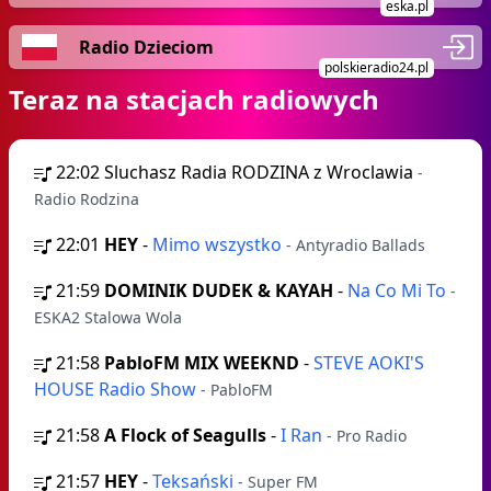
eska.pl
Radio Dzieciom
polskieradio24.pl
Teraz na stacjach radiowych
22:02
Sluchasz Radia RODZINA z Wroclawia
-
Radio Rodzina
22:01
HEY
-
Mimo wszystko
- Antyradio Ballads
21:59
DOMINIK DUDEK & KAYAH
-
Na Co Mi To
-
ESKA2 Stalowa Wola
21:58
PabloFM MIX WEEKND
-
STEVE AOKI'S
HOUSE Radio Show
- PabloFM
21:58
A Flock of Seagulls
-
I Ran
- Pro Radio
21:57
HEY
-
Teksański
- Super FM