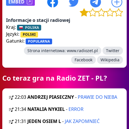
EMBED
Informacje o stacji radiowej
Kraj:
POLSKA
Języki:
POLSKI
Gatunki:
POPULARNA
Strona internetowa:
www.radiozet.pl
Twitter
Facebook
Wikipedia
Co teraz gra na Radio ZET - PL?
22:03
ANDRZEJ PIASECZNY
-
PRAWIE DO NIEBA
21:34
NATALIA NYKIEL
-
ERROR
21:31
JEDEN OSIEM L
-
JAK ZAPOMNIEĆ