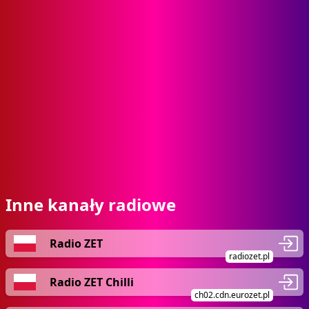
Inne kanały radiowe
Radio ZET
radiozet.pl
Radio ZET Chilli
ch02.cdn.eurozet.pl