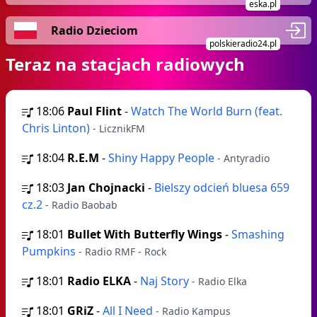
eska.pl
Radio Dzieciom
polskieradio24.pl
Teraz na stacjach radiowych
18:06
Paul Flint
-
Watch The World Burn (feat.
Chris Linton)
- LicznikFM
18:04
R.E.M
-
Shiny Happy People
- Antyradio
18:03
Jan Chojnacki
-
Bielszy odcień bluesa 659
cz.2
- Radio Baobab
18:01
Bullet With Butterfly Wings
-
Smashing
Pumpkins
- Radio RMF - Rock
18:01
Radio ELKA
-
Naj Story
- Radio Elka
18:01
GRiZ
-
All I Need
- Radio Kampus