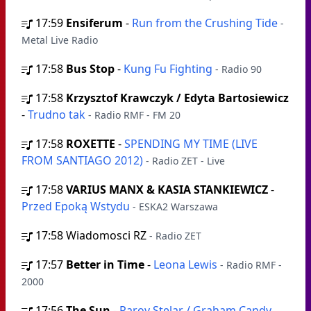
17:59
Ensiferum
-
Run from the Crushing Tide
-
Metal Live Radio
17:58
Bus Stop
-
Kung Fu Fighting
- Radio 90
17:58
Krzysztof Krawczyk / Edyta Bartosiewicz
-
Trudno tak
- Radio RMF - FM 20
17:58
ROXETTE
-
SPENDING MY TIME (LIVE
FROM SANTIAGO 2012)
- Radio ZET - Live
17:58
VARIUS MANX & KASIA STANKIEWICZ
-
Przed Epoką Wstydu
- ESKA2 Warszawa
17:58
Wiadomosci RZ
- Radio ZET
17:57
Better in Time
-
Leona Lewis
- Radio RMF -
2000
17:56
The Sun
-
Parov Stelar / Graham Candy
-