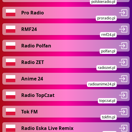
polskieradio.pl
Pro Radio
proradio.pl
RMF24
rmf24.pl
Radio Polfan
polfan.pl
Radio ZET
radiozet.pl
Anime 24
radioanime24.pl
Radio TopCzat
topczat.pl
Tok FM
tokfm.pl
Radio Eska Live Remix