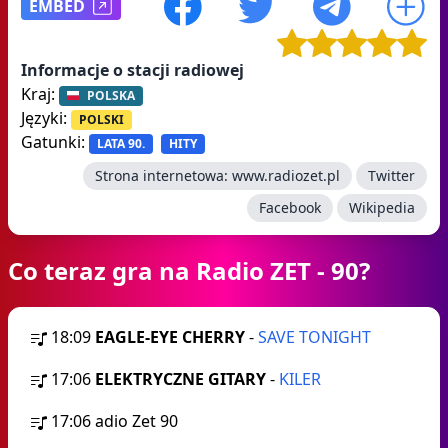
EMBED
Informacje o stacji radiowej
Kraj:
POLSKA
Języki:
POLSKI
Gatunki:
LATA 90.
HITY
Strona internetowa:
www.radiozet.pl
Twitter
Facebook
Wikipedia
Co teraz gra na Radio ZET - 90?
18:09
EAGLE-EYE CHERRY
-
SAVE TONIGHT
17:06
ELEKTRYCZNE GITARY
-
KILER
17:06
adio Zet 90