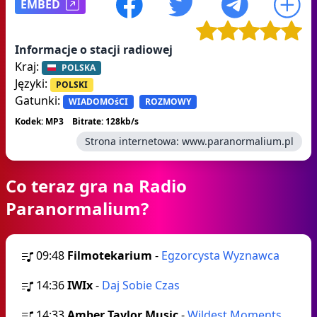
EMBED
Informacje o stacji radiowej
Kraj:
POLSKA
Języki:
POLSKI
Gatunki:
WIADOMOśCI
ROZMOWY
Kodek: MP3
Bitrate: 128kb/s
Strona internetowa:
www.paranormalium.pl
Co teraz gra na Radio
Paranormalium?
09:48
Filmotekarium
-
Egzorcysta Wyznawca
14:36
IWIx
-
Daj Sobie Czas
14:33
Amber Taylor Music
-
Wildest Moments