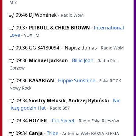
Mix
09:46
DJ Wominek
- Radio WoM
09:37
PITBULL & CHRIS BROWN
-
International
Love
- VOX FM
09:36
GG 34130094 -- Napisz do nas
- Radio WoM
09:36
Michael Jackson
-
Billie Jean
- Radio Plus
Gorzow
09:36
KASABIAN
-
Hippie Sunshine
- Eska ROCK
Nowy Rock
09:34
Siostry Melosik, Andrzej Rybiński
-
Nie
liczę godzin i lat
- Radio 357
09:34
HOZIER
-
Too Sweet
- Radio Eska Rzeszów
09:34
Canja
-
Tribe
- Antenna Web BASSA SLESIA