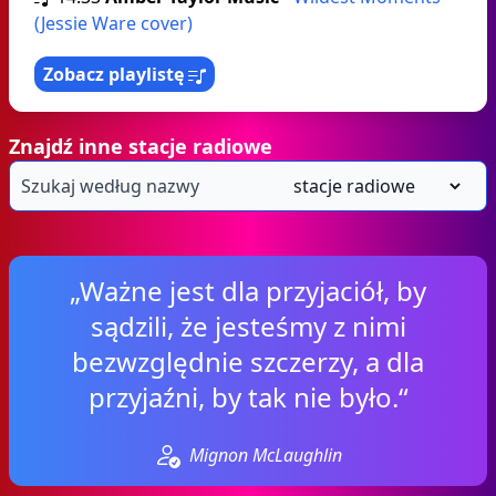
(Jessie Ware cover)
Zobacz playlistę
Znajdź inne stacje radiowe
„Ważne jest dla przyjaciół, by
sądzili, że jesteśmy z nimi
bezwzględnie szczerzy, a dla
przyjaźni, by tak nie było.“
Mignon McLaughlin