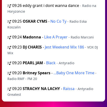
09:26
eddy grant i dont wanna dance
- Radio na
Horyzoncie
09:25
OSKAR CYMS
-
No Co Ty
- Radio Eska
Koszalin
09:24
Madonna
-
Like A Prayer
- Radio Marconi
09:23
DJ CHARIS
-
Jest Weekend Mix 186
- VOX DJ
Mix
09:20
PEARL JAM
-
Black
- Antyradio
09:20
Britney Spears
-
...Baby One More Time
-
Radio RMF - FM 20
09:20
STRACHY NA LACHY
-
Raissa
- Antyradio
Greatest