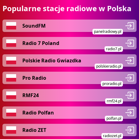
Popularne stacje radiowe w Polska
SoundFM
panelradiowy.pl
Radio 7 Poland
radio7.pl
Polskie Radio Gwiazdka
polskieradio.pl
Pro Radio
proradio.pl
RMF24
rmf24.pl
Radio Polfan
polfan.pl
Radio ZET
radiozet.pl