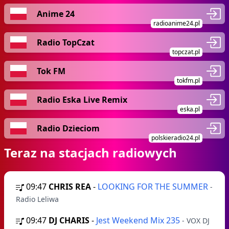
Anime 24
radioanime24.pl
Radio TopCzat
topczat.pl
Tok FM
tokfm.pl
Radio Eska Live Remix
eska.pl
Radio Dzieciom
polskieradio24.pl
Teraz na stacjach radiowych
09:47
CHRIS REA
-
LOOKING FOR THE SUMMER
-
Radio Leliwa
09:47
DJ CHARIS
-
Jest Weekend Mix 235
- VOX DJ