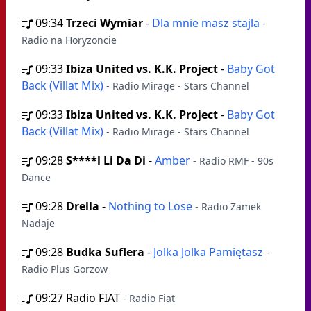
09:34
Trzeci Wymiar
-
Dla mnie masz stajla
-
Radio na Horyzoncie
09:33
Ibiza United vs. K.K. Project
-
Baby Got
Back (Villat Mix)
- Radio Mirage - Stars Channel
09:33
Ibiza United vs. K.K. Project
-
Baby Got
Back (Villat Mix)
- Radio Mirage - Stars Channel
09:28
S****l Li Da Di
-
Amber
- Radio RMF - 90s
Dance
09:28
Drella
-
Nothing to Lose
- Radio Zamek
Nadaje
09:28
Budka Suflera
-
Jolka Jolka Pamiętasz
-
Radio Plus Gorzow
09:27
Radio FIAT
- Radio Fiat