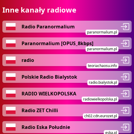
Inne kanały radiowe
Radio Paranormalium
paranormalium.pl
Paranormalium [OPUS_8kbps]
paranormalium.pl
radio
teoriachaosu.info
Polskie Radio Bialystok
radio.bialystok.pl
RADIO WIELKOPOLSKA
radiowielkopolska.pl
Radio ZET Chilli
ch02.cdn.eurozet.pl
Radio Eska Południe
eska.pl