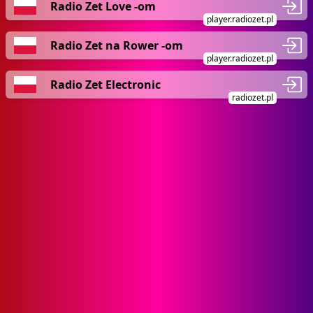
Radio Zet Love -om
player.radiozet.pl
Radio Zet na Rower -om
player.radiozet.pl
Radio Zet Electronic
radiozet.pl