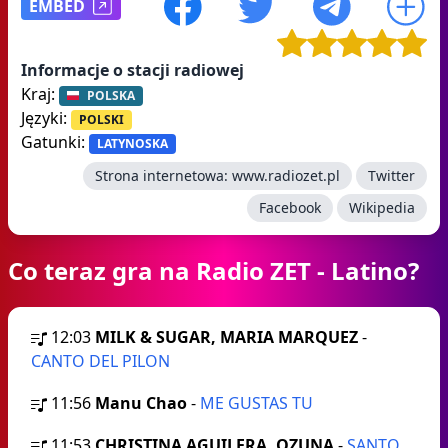
EMBED
Informacje o stacji radiowej
Kraj:
POLSKA
Języki:
POLSKI
Gatunki:
LATYNOSKA
Strona internetowa:
www.radiozet.pl
Twitter
Facebook
Wikipedia
Co teraz gra na Radio ZET - Latino?
12:03
MILK & SUGAR, MARIA MARQUEZ
-
CANTO DEL PILON
11:56
Manu Chao
-
ME GUSTAS TU
11:53
CHRISTINA AGUILERA, OZUNA
-
SANTO