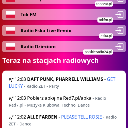
topczat.pl
Tok FM
tokfm.pl
Radio Eska Live Remix
eska.pl
Radio Dzieciom
polskieradio24.pl
Teraz na stacjach radiowych
12:03
DAFT PUNK, PHARRELL WILLIAMS
-
GET
LUCKY
- Radio ZET - Party
12:03
Pobierz apkę na Red7.pl/apka
- Radio
Red7.pl - Muzyka Klubowa, Techno, Dance
12:02
ALLE FARBEN
-
PLEASE TELL ROSIE
- Radio
ZET - Dance