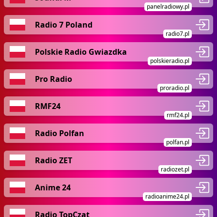
panelradiowy.pl
Radio 7 Poland
radio7.pl
Polskie Radio Gwiazdka
polskieradio.pl
Pro Radio
proradio.pl
RMF24
rmf24.pl
Radio Polfan
polfan.pl
Radio ZET
radiozet.pl
Anime 24
radioanime24.pl
Radio TopCzat