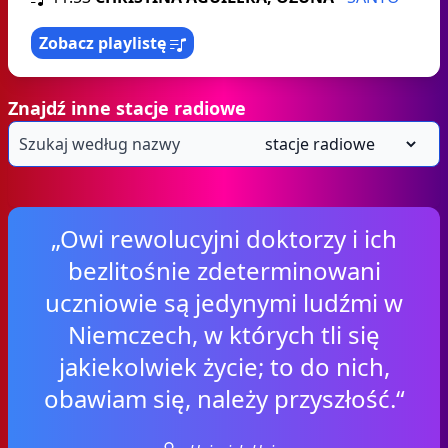
Zobacz playlistę
Znajdź inne stacje radiowe
„Owi rewolucyjni doktorzy i ich
bezlitośnie zdeterminowani
uczniowie są jedynymi ludźmi w
Niemczech, w których tli się
jakiekolwiek życie; to do nich,
obawiam się, należy przyszłość.“