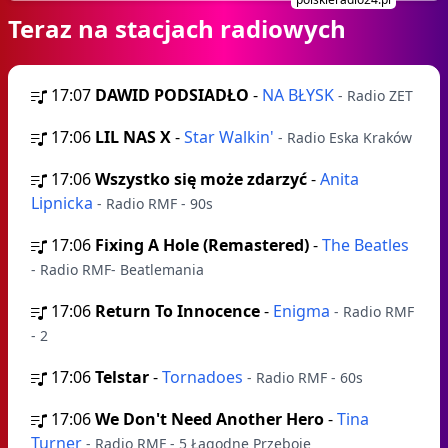
Teraz na stacjach radiowych
17:07
DAWID PODSIADŁO
-
NA BŁYSK
- Radio ZET
17:06
LIL NAS X
-
Star Walkin'
- Radio Eska Kraków
17:06
Wszystko się może zdarzyć
-
Anita
Lipnicka
- Radio RMF - 90s
17:06
Fixing A Hole (Remastered)
-
The Beatles
- Radio RMF- Beatlemania
17:06
Return To Innocence
-
Enigma
- Radio RMF
- 2
17:06
Telstar
-
Tornadoes
- Radio RMF - 60s
17:06
We Don't Need Another Hero
-
Tina
Turner
- Radio RMF - 5 Łagodne Przeboje