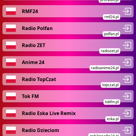
RMF24
rmf24.pl
Radio Polfan
polfan.pl
Radio ZET
radiozet.pl
Anime 24
radioanime24.pl
Radio TopCzat
topczat.pl
Tok FM
tokfm.pl
Radio Eska Live Remix
eska.pl
Radio Dzieciom
polskieradio24.pl