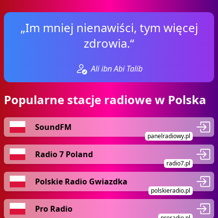
„Im mniej nienawiści, tym więcej
zdrowia.“
Ali ibn Abi Talib
Popularne stacje radiowe w Polska
SoundFM
panelradiowy.pl
Radio 7 Poland
radio7.pl
Polskie Radio Gwiazdka
polskieradio.pl
Pro Radio
proradio.pl