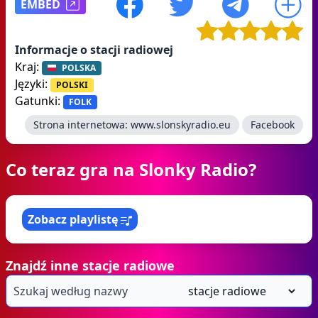
EMBED
Informacje o stacji radiowej
Kraj:
POLSKA
Języki:
POLSKI
Gatunki:
FOLK
Strona internetowa:
www.slonskyradio.eu
Facebook
Co teraz gra na Slonky Radio?
Zobacz playlistę
Znajdź inne stacje radiowe