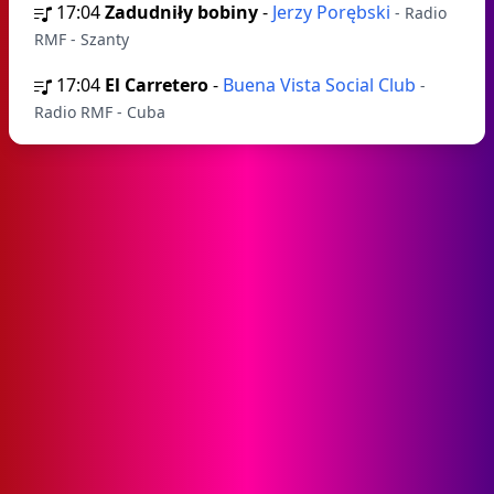
17:04
Zadudniły bobiny
-
Jerzy Porębski
- Radio
RMF - Szanty
17:04
El Carretero
-
Buena Vista Social Club
-
Radio RMF - Cuba