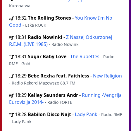
Kuropatwa
18:32
The Rolling Stones
-
You Know I’m No
Good
- Eska ROCK
18:31
Radio Nowinki
-
Z Naszej Odkurzonej
R.E.M. (LIVE 1985)
- Radio Nowinki
18:31
Sugar Baby Love
-
The Rubettes
- Radio
RMF - Gold
18:29
Bebe Rexha feat. Faithless
-
New Religion
- Radio Rekord Mazowsze 88.7 FM
18:29
Kallay Saunders Andr
-
Running -Vengrija
Eurovizija 2014-
- Radio FORTE
18:28
Babilon Disco Najt
-
Lady Pank
- Radio RMF
- Lady Pank