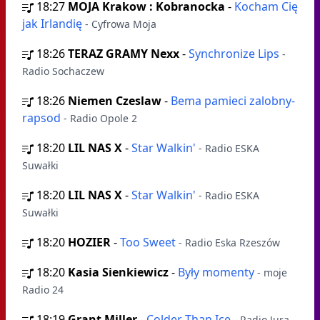
18:27
MOJA Krakow : Kobranocka
-
Kocham Cię
jak Irlandię
- Cyfrowa Moja
18:26
TERAZ GRAMY Nexx
-
Synchronize Lips
-
Radio Sochaczew
18:26
Niemen Czeslaw
-
Bema pamieci zalobny-
rapsod
- Radio Opole 2
18:20
LIL NAS X
-
Star Walkin'
- Radio ESKA
Suwałki
18:20
LIL NAS X
-
Star Walkin'
- Radio ESKA
Suwałki
18:20
HOZIER
-
Too Sweet
- Radio Eska Rzeszów
18:20
Kasia Sienkiewicz
-
Były momenty
- moje
Radio 24
18:19
Grant Miller
-
Colder Than Ice
- Radio Jura