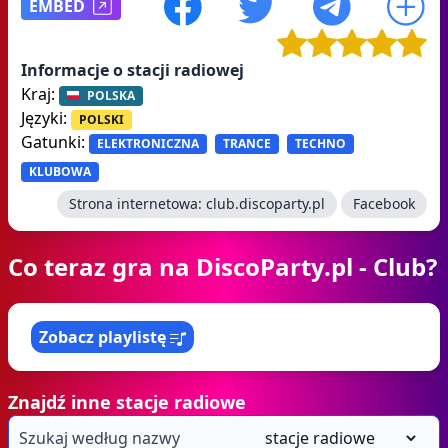
EMBED
Informacje o stacji radiowej
Kraj:
POLSKA
Języki:
POLSKI
Gatunki:
ELEKTRONICZNA
TRANCE
TECHNO
KLUBOWA
Strona internetowa:
club.discoparty.pl
Facebook
Co teraz gra na DiscoParty.pl - Club?
Zobacz playlistę
Znajdź inne stacje radiowe