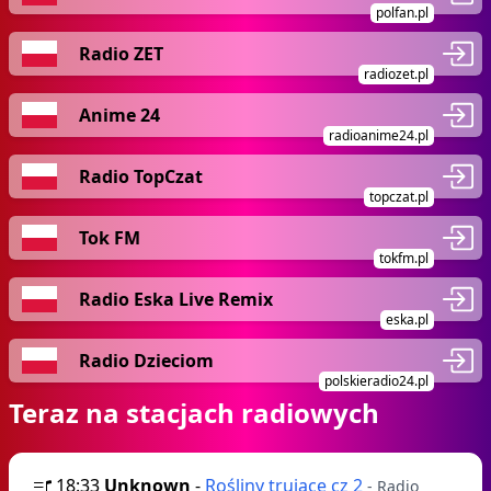
polfan.pl
Radio ZET
radiozet.pl
Anime 24
radioanime24.pl
Radio TopCzat
topczat.pl
Tok FM
tokfm.pl
Radio Eska Live Remix
eska.pl
Radio Dzieciom
polskieradio24.pl
Teraz na stacjach radiowych
18:33
Unknown
-
Rośliny trujące cz 2
- Radio