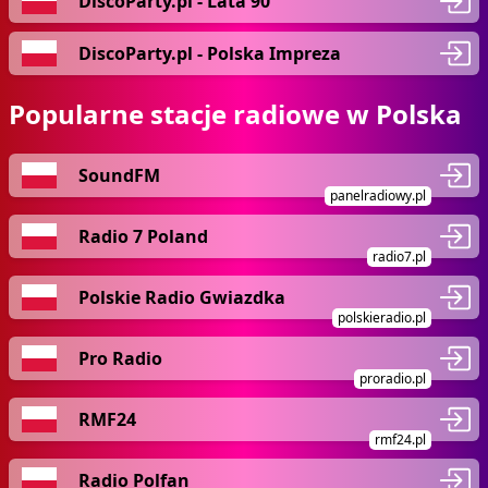
DiscoParty.pl - Lata 90
DiscoParty.pl - Polska Impreza
Popularne stacje radiowe w Polska
SoundFM
panelradiowy.pl
Radio 7 Poland
radio7.pl
Polskie Radio Gwiazdka
polskieradio.pl
Pro Radio
proradio.pl
RMF24
rmf24.pl
Radio Polfan