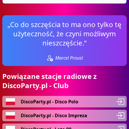
„Co do szczęścia to ma ono tylko tę
użyteczność, że czyni możliwym
nieszczęście.“
Marcel Proust
Powiązane stacje radiowe z
DiscoParty.pl - Club
DiscoParty.pl - Disco Polo
DiscoParty.pl - Disco Impreza