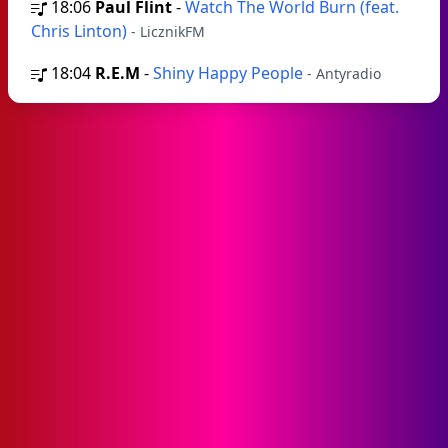
18:06
Paul Flint
-
Watch The World Burn (feat.
Chris Linton)
- LicznikFM
18:04
R.E.M
-
Shiny Happy People
- Antyradio