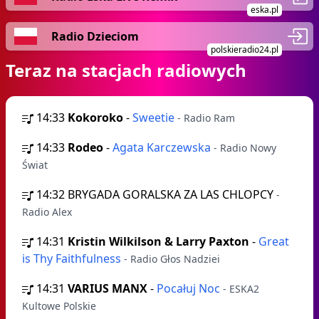
eska.pl
Radio Dzieciom
polskieradio24.pl
Teraz na stacjach radiowych
14:33
Kokoroko
-
Sweetie
- Radio Ram
14:33
Rodeo
-
Agata Karczewska
- Radio Nowy
Świat
14:32
BRYGADA GORALSKA ZA LAS CHLOPCY
-
Radio Alex
14:31
Kristin Wilkilson & Larry Paxton
-
Great
is Thy Faithfulness
- Radio Głos Nadziei
14:31
VARIUS MANX
-
Pocałuj Noc
- ESKA2
Kultowe Polskie