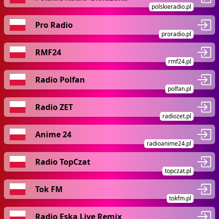
polskieradio.pl
Pro Radio
proradio.pl
RMF24
rmf24.pl
Radio Polfan
polfan.pl
Radio ZET
radiozet.pl
Anime 24
radioanime24.pl
Radio TopCzat
topczat.pl
Tok FM
tokfm.pl
Radio Eska Live Remix