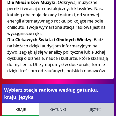
Dla Miłośników Muzyki:
Odkrywaj muzyczne
perełki i wracaj do nostalgicznych klasyków. Nasz
katalog obejmuje dekady i gatunki, od surowej
energii alternatywnego rocka, po kojące melodie
chilloutu. Twoja wymarzona stacja radiowa jest na
wyciągnięcie ręki.
Dla Ciekawych Świata i Głodnych Wiedzy:
Bądź
na bieżąco dzięki audycjom informacyjnym na
żywo, zagłębiaj się w analizy polityczne lub słuchaj
dyskusji o biznesie, nauce i kulturze, które skłaniają
do myślenia. Utrzymuj umysł w doskonałej formie
dzięki treściom od zaufanych, polskich nadawców.
Wybierz stacje radiowe według gatunku,
kraju, języka
KRAJE
GATUNKI
JĘZYKI