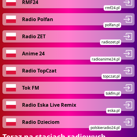
RMF24
rmf24.pl
Radio Polfan
polfan.pl
Radio ZET
radiozet.pl
Anime 24
radioanime24.pl
Radio TopCzat
topczat.pl
Tok FM
tokfm.pl
Radio Eska Live Remix
eska.pl
Radio Dzieciom
polskieradio24.pl
Teraz na stacjach radiowych