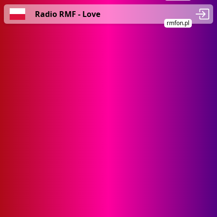
Radio RMF - Love
rmfon.pl