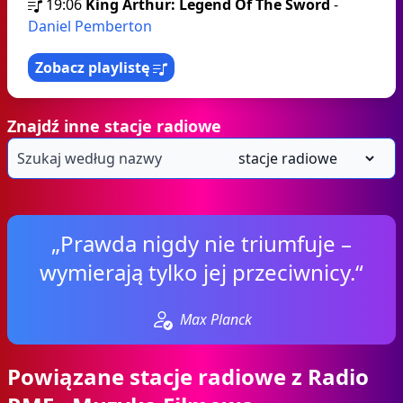
19:06
King Arthur: Legend Of The Sword
-
Daniel Pemberton
Zobacz playlistę
Znajdź inne stacje radiowe
„Prawda nigdy nie triumfuje –
wymierają tylko jej przeciwnicy.“
Max Planck
Powiązane stacje radiowe z Radio