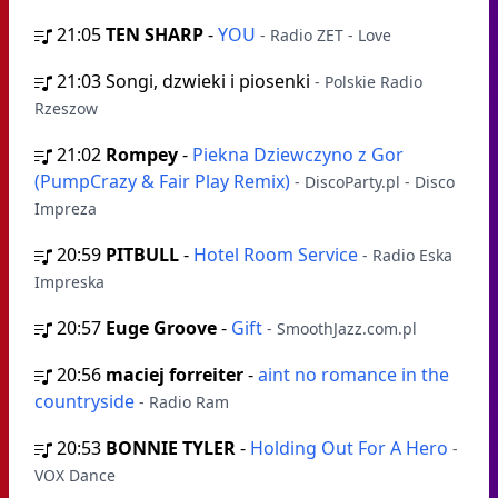
21:05
TEN SHARP
-
YOU
- Radio ZET - Love
21:03
Songi, dzwieki i piosenki
- Polskie Radio
Rzeszow
21:02
Rompey
-
Piekna Dziewczyno z Gor
(PumpCrazy & Fair Play Remix)
- DiscoParty.pl - Disco
Impreza
20:59
PITBULL
-
Hotel Room Service
- Radio Eska
Impreska
20:57
Euge Groove
-
Gift
- SmoothJazz.com.pl
20:56
maciej forreiter
-
aint no romance in the
countryside
- Radio Ram
20:53
BONNIE TYLER
-
Holding Out For A Hero
-
VOX Dance