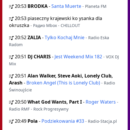
20:53
BRODKA
-
Santa Muerte
- Planeta FM
20:53
piaseczny krajewski ko ysanka dla
okruszka
- Радио Mbox - CHILLOUT
20:52
ZALIA
-
Tylko Kochaj Mnie
- Radio Eska
Radom
20:51
DJ CHARIS
-
Jest Weekend Mix 182
- VOX DJ
Mix
20:51
Alan Walker, Steve Aoki, Lonely Club,
Arash
-
Broken Angel (This is Lonely Club)
- Radio
Świnoujście
20:50
What God Wants, Part I
-
Roger Waters
-
Radio RMF - Rock Progresywny
20:49
Pola
-
Podziekowania #33
- Radio-Stacja.pl