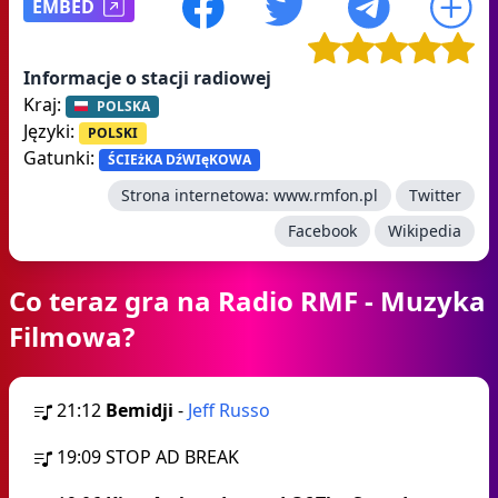
EMBED
Informacje o stacji radiowej
Kraj:
POLSKA
Języki:
POLSKI
Gatunki:
ŚCIEżKA DźWIęKOWA
Strona internetowa:
www.rmfon.pl
Twitter
Facebook
Wikipedia
Co teraz gra na Radio RMF - Muzyka
Filmowa?
21:12
Bemidji
-
Jeff Russo
19:09
STOP AD BREAK