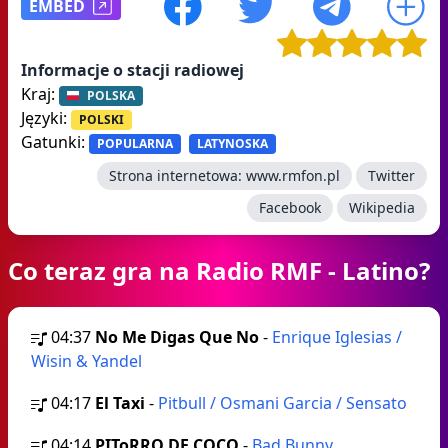
EMBED
Informacje o stacji radiowej
Kraj:
POLSKA
Języki:
POLSKI
Gatunki:
POPULARNA
LATYNOSKA
Strona internetowa:
www.rmfon.pl
Twitter
Facebook
Wikipedia
Co teraz gra na Radio RMF - Latino?
04:37
No Me Digas Que No
-
Enrique Iglesias /
Wisin & Yandel
04:17
El Taxi
-
Pitbull / Osmani Garcia / Sensato
04:14
PIToRRO DE COCO
-
Bad Bunny