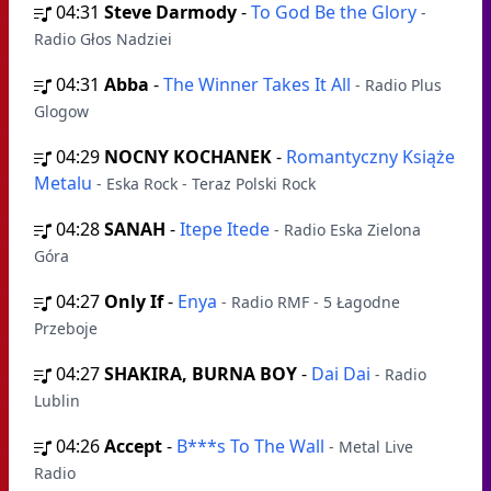
04:31
Steve Darmody
-
To God Be the Glory
-
Radio Głos Nadziei
04:31
Abba
-
The Winner Takes It All
- Radio Plus
Glogow
04:29
NOCNY KOCHANEK
-
Romantyczny Książe
Metalu
- Eska Rock - Teraz Polski Rock
04:28
SANAH
-
Itepe Itede
- Radio Eska Zielona
Góra
04:27
Only If
-
Enya
- Radio RMF - 5 Łagodne
Przeboje
04:27
SHAKIRA, BURNA BOY
-
Dai Dai
- Radio
Lublin
04:26
Accept
-
B***s To The Wall
- Metal Live
Radio