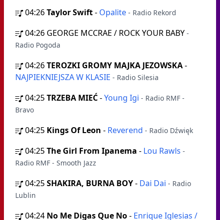
04:26
Taylor Swift
-
Opalite
- Radio Rekord
04:26
GEORGE MCCRAE / ROCK YOUR BABY
-
Radio Pogoda
04:26
TEROZKI GROMY MAJKA JEZOWSKA
-
NAJPIEKNIEJSZA W KLASIE
- Radio Silesia
04:25
TRZEBA MIEĆ
-
Young Igi
- Radio RMF -
Bravo
04:25
Kings Of Leon
-
Reverend
- Radio Dźwięk
04:25
The Girl From Ipanema
-
Lou Rawls
-
Radio RMF - Smooth Jazz
04:25
SHAKIRA, BURNA BOY
-
Dai Dai
- Radio
Lublin
04:24
No Me Digas Que No
-
Enrique Iglesias /