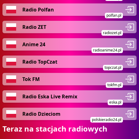
Radio Polfan
polfan.pl
Radio ZET
radiozet.pl
Anime 24
radioanime24.pl
Radio TopCzat
topczat.pl
Tok FM
tokfm.pl
Radio Eska Live Remix
eska.pl
Radio Dzieciom
polskieradio24.pl
Teraz na stacjach radiowych