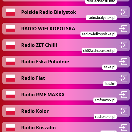
teoriachaosu.info
Polskie Radio Bialystok
radio.bialystok.pl
RADIO WIELKOPOLSKA
radiowielkopolska.pl
Radio ZET Chilli
ch02.cdn.eurozet.pl
Radio Eska Południe
eska.pl
Radio Fiat
fiat.fm
Radio RMF MAXXX
rmfmaxxx.pl
Radio Kolor
radiokolor.pl
Radio Koszalin