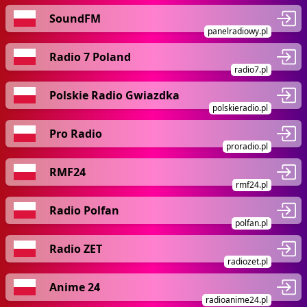
SoundFM
panelradiowy.pl
Radio 7 Poland
radio7.pl
Polskie Radio Gwiazdka
polskieradio.pl
Pro Radio
proradio.pl
RMF24
rmf24.pl
Radio Polfan
polfan.pl
Radio ZET
radiozet.pl
Anime 24
radioanime24.pl