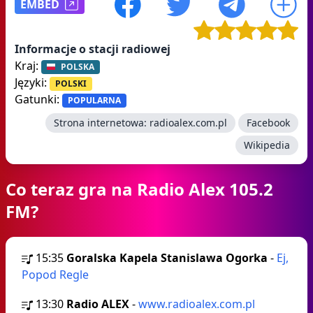
EMBED
Informacje o stacji radiowej
Kraj:
POLSKA
Języki:
POLSKI
Gatunki:
POPULARNA
Strona internetowa:
radioalex.com.pl
Facebook
Wikipedia
Co teraz gra na Radio Alex 105.2
FM?
15:35
Goralska Kapela Stanislawa Ogorka
-
Ej,
Popod Regle
13:30
Radio ALEX
-
www.radioalex.com.pl