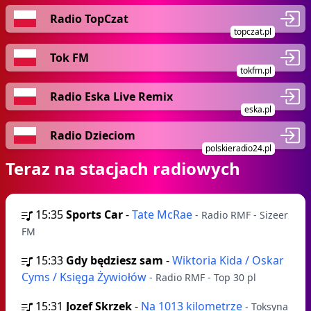
Radio TopCzat
topczat.pl
Tok FM
tokfm.pl
Radio Eska Live Remix
eska.pl
Radio Dzieciom
polskieradio24.pl
Teraz na stacjach radiowych
15:35
Sports Car
-
Tate McRae
- Radio RMF - Sizeer
FM
15:33
Gdy będziesz sam
-
Wiktoria Kida / Oskar
Cyms / Księga Żywiołów
- Radio RMF - Top 30 pl
15:31
Jozef Skrzek
-
Na 1013 kilometrze
- Toksyna