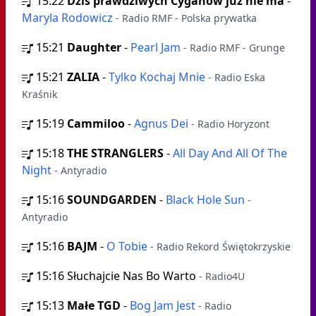
15:22
Dziś prawdziwych Cyganów już nie ma
-
Maryla Rodowicz
- Radio RMF - Polska prywatka
15:21
Daughter
-
Pearl Jam
- Radio RMF - Grunge
15:21
ZALIA
-
Tylko Kochaj Mnie
- Radio Eska
Kraśnik
15:19
Cammiloo
-
Agnus Dei
- Radio Horyzont
15:18
THE STRANGLERS
-
All Day And All Of The
Night
- Antyradio
15:16
SOUNDGARDEN
-
Black Hole Sun
-
Antyradio
15:16
BAJM
-
O Tobie
- Radio Rekord Świętokrzyskie
15:16
Słuchajcie Nas Bo Warto
- Radio4U
15:13
Małe TGD
-
Bog Jam Jest
- Radio