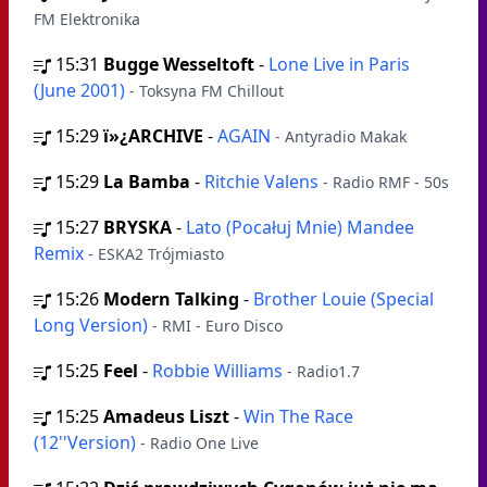
FM Elektronika
15:31
Bugge Wesseltoft
-
Lone Live in Paris
(June 2001)
- Toksyna FM Chillout
15:29
ï»¿ARCHIVE
-
AGAIN
- Antyradio Makak
15:29
La Bamba
-
Ritchie Valens
- Radio RMF - 50s
15:27
BRYSKA
-
Lato (Pocałuj Mnie) Mandee
Remix
- ESKA2 Trójmiasto
15:26
Modern Talking
-
Brother Louie (Special
Long Version)
- RMI - Euro Disco
15:25
Feel
-
Robbie Williams
- Radio1.7
15:25
Amadeus Liszt
-
Win The Race
(12''Version)
- Radio One Live