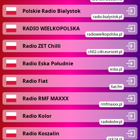
Polskie Radio Bialystok
radio.bialystok.pl
RADIO WIELKOPOLSKA
radiowielkopolska.pl
Radio ZET Chilli
ch02.cdn.eurozet.pl
Radio Eska Południe
eska.pl
Radio Fiat
fiat.fm
Radio RMF MAXXX
rmfmaxxx.pl
Radio Kolor
radiokolor.pl
Radio Koszalin
prk24.pl