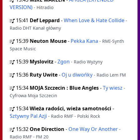
VERSION)
- Hitradio
15:41
Def Leppard
-
When Love & Hate Collide
-
Radio DHT Kanał główny
15:39
Neuton Mouse
-
Pekka Kana
- RMI-Synth
Space Music
15:39
Myslovitz
-
Zgon
- Radio Wyżyny
15:36
Ruty Uwite
-
Oj u diwońky
- Radio Lem FM
15:34
MOJA Szczecin : Blue Angles
-
Ty wiesz
-
Cyfrowa Moja Szczecin
15:34
Wieża radości, wieża samotności
-
Sztywny Pal Azji
- Radio RMF - Polski Rock
15:32
One Direction
-
One Way Or Another
-
Radio RMF - FM 20