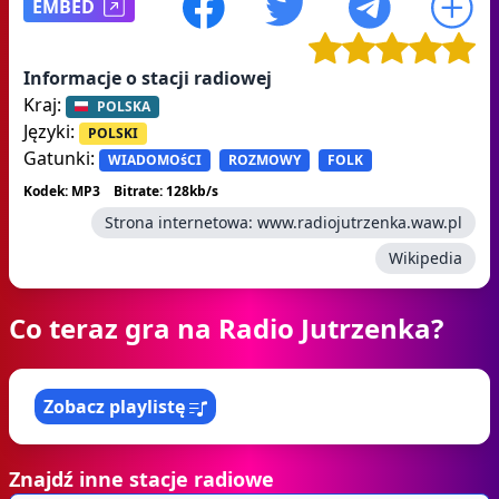
EMBED
Informacje o stacji radiowej
Kraj:
POLSKA
Języki:
POLSKI
Gatunki:
WIADOMOśCI
ROZMOWY
FOLK
Kodek: MP3
Bitrate: 128kb/s
Strona internetowa:
www.radiojutrzenka.waw.pl
Wikipedia
Co teraz gra na Radio Jutrzenka?
Zobacz playlistę
Znajdź inne stacje radiowe