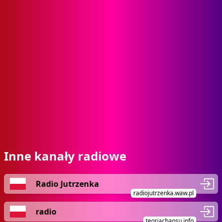
Inne kanały radiowe
Radio Jutrzenka
radiojutrzenka.waw.pl
radio
teoriachaosu.info