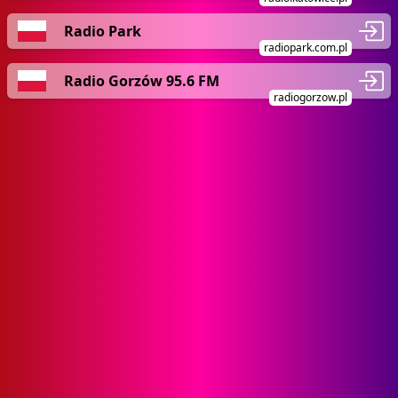
Radio Park
radiopark.com.pl
Radio Gorzów 95.6 FM
radiogorzow.pl