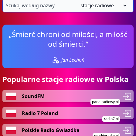
„Śmierć chroni od miłości, a miłość
od śmierci.“
Jan Lechoń
Popularne stacje radiowe w Polska
SoundFM
panelradiowy.pl
Radio 7 Poland
radio7.pl
Polskie Radio Gwiazdka
polskieradio.pl