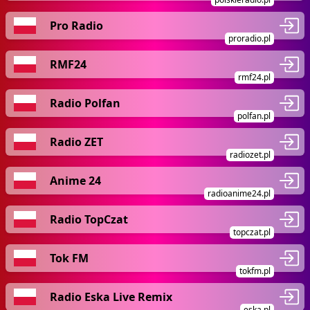
Pro Radio
proradio.pl
RMF24
rmf24.pl
Radio Polfan
polfan.pl
Radio ZET
radiozet.pl
Anime 24
radioanime24.pl
Radio TopCzat
topczat.pl
Tok FM
tokfm.pl
Radio Eska Live Remix
eska.pl