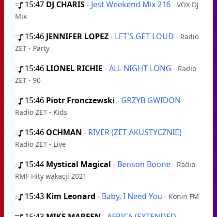
15:47
DJ CHARIS
-
Jest Weekend Mix 216
- VOX DJ
Mix
15:46
JENNIFER LOPEZ
-
LET'S GET LOUD
- Radio
ZET - Party
15:46
LIONEL RICHIE
-
ALL NIGHT LONG
- Radio
ZET - 90
15:46
Piotr Fronczewski
-
GRZYB GWIDON
-
Radio ZET - Kids
15:46
OCHMAN
-
RIVER (ZET AKUSTYCZNIE)
-
Radio ZET - Live
15:44
Mystical Magical
-
Benson Boone
- Radio
RMF Hity wakacji 2021
15:43
Kim Leonard
-
Baby, I Need You
- Konin FM
15:43
MIKE MAREEN
-
AFRICA (EXTENDED