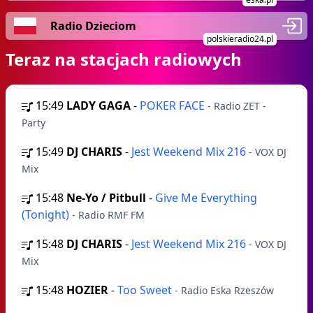
Radio Dzieciom
polskieradio24.pl
Teraz na stacjach radiowych
15:49
LADY GAGA
-
POKER FACE
- Radio ZET -
Party
15:49
DJ CHARIS
-
Jest Weekend Mix 216
- VOX DJ
Mix
15:48
Ne-Yo / Pitbull
-
Give Me Everything
(Tonight)
- Radio RMF FM
15:48
DJ CHARIS
-
Jest Weekend Mix 216
- VOX DJ
Mix
15:48
HOZIER
-
Too Sweet
- Radio Eska Rzeszów