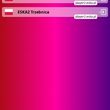
player2.eska.pl
ESKA2 Trzebnica
player2.eska.pl