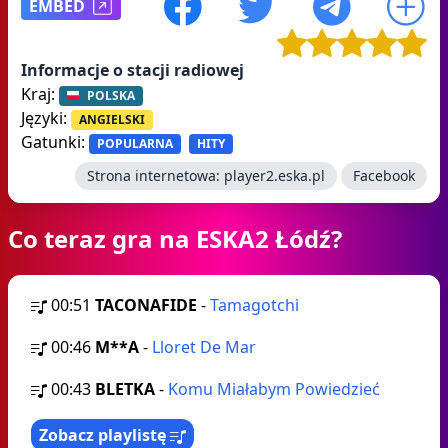
EMBED
Informacje o stacji radiowej
Kraj:
POLSKA
Języki:
ANGIELSKI
Gatunki:
POPULARNA
HITY
Strona internetowa:
player2.eska.pl
Facebook
Co teraz gra na ESKA2 Łódź?
00:51
TACONAFIDE
-
Tamagotchi
00:46
M**A
-
Lloret De Mar
00:43
BLETKA
-
Komu Miałabym Powiedzieć
Zobacz playlistę