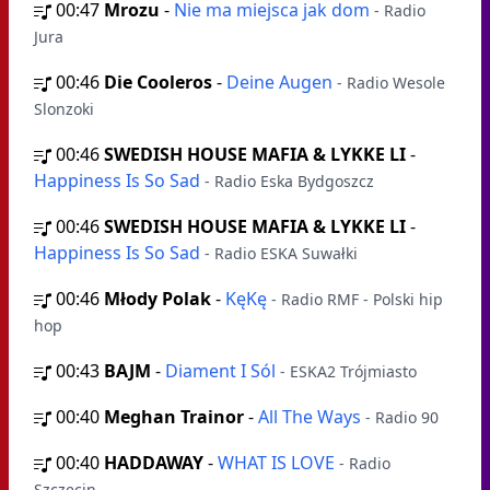
00:47
Mrozu
-
Nie ma miejsca jak dom
- Radio
Jura
00:46
Die Cooleros
-
Deine Augen
- Radio Wesole
Slonzoki
00:46
SWEDISH HOUSE MAFIA & LYKKE LI
-
Happiness Is So Sad
- Radio Eska Bydgoszcz
00:46
SWEDISH HOUSE MAFIA & LYKKE LI
-
Happiness Is So Sad
- Radio ESKA Suwałki
00:46
Młody Polak
-
KęKę
- Radio RMF - Polski hip
hop
00:43
BAJM
-
Diament I Sól
- ESKA2 Trójmiasto
00:40
Meghan Trainor
-
All The Ways
- Radio 90
00:40
HADDAWAY
-
WHAT IS LOVE
- Radio
Szczecin