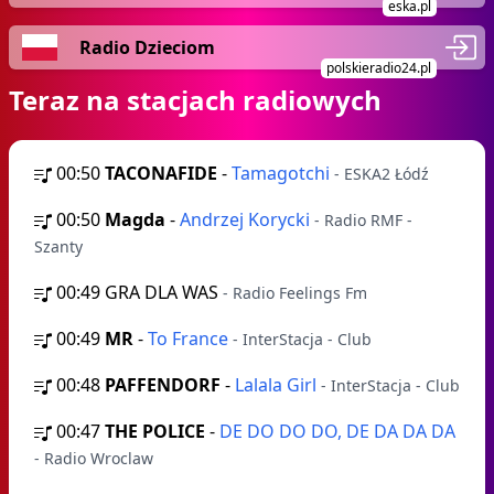
eska.pl
Radio Dzieciom
polskieradio24.pl
Teraz na stacjach radiowych
00:50
TACONAFIDE
-
Tamagotchi
- ESKA2 Łódź
00:50
Magda
-
Andrzej Korycki
- Radio RMF -
Szanty
00:49
GRA DLA WAS
- Radio Feelings Fm
00:49
MR
-
To France
- InterStacja - Club
00:48
PAFFENDORF
-
Lalala Girl
- InterStacja - Club
00:47
THE POLICE
-
DE DO DO DO, DE DA DA DA
- Radio Wroclaw