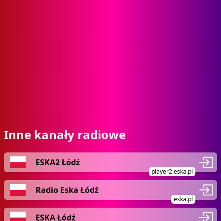
Inne kanały radiowe
ESKA2 Łódź
player2.eska.pl
Radio Eska Łódź
eska.pl
ESKA Łódź