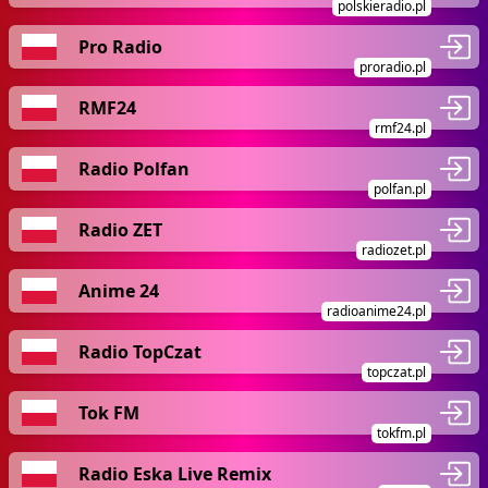
polskieradio.pl
Pro Radio
proradio.pl
RMF24
rmf24.pl
Radio Polfan
polfan.pl
Radio ZET
radiozet.pl
Anime 24
radioanime24.pl
Radio TopCzat
topczat.pl
Tok FM
tokfm.pl
Radio Eska Live Remix