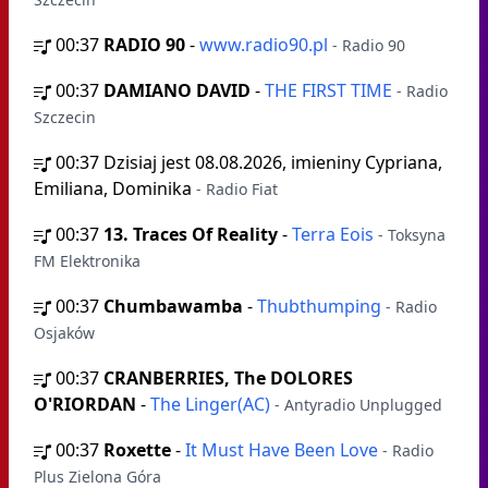
00:37
RADIO 90
-
www.radio90.pl
- Radio 90
00:37
DAMIANO DAVID
-
THE FIRST TIME
- Radio
Szczecin
00:37
Dzisiaj jest 08.08.2026, imieniny Cypriana,
Emiliana, Dominika
- Radio Fiat
00:37
13. Traces Of Reality
-
Terra Eois
- Toksyna
FM Elektronika
00:37
Chumbawamba
-
Thubthumping
- Radio
Osjaków
00:37
CRANBERRIES, The DOLORES
O'RIORDAN
-
The Linger(AC)
- Antyradio Unplugged
00:37
Roxette
-
It Must Have Been Love
- Radio
Plus Zielona Góra