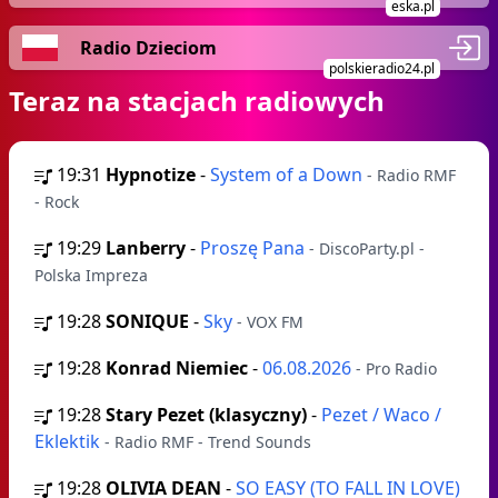
eska.pl
Radio Dzieciom
polskieradio24.pl
Teraz na stacjach radiowych
19:31
Hypnotize
-
System of a Down
- Radio RMF
- Rock
19:29
Lanberry
-
Proszę Pana
- DiscoParty.pl -
Polska Impreza
19:28
SONIQUE
-
Sky
- VOX FM
19:28
Konrad Niemiec
-
06.08.2026
- Pro Radio
19:28
Stary Pezet (klasyczny)
-
Pezet / Waco /
Eklektik
- Radio RMF - Trend Sounds
19:28
OLIVIA DEAN
-
SO EASY (TO FALL IN LOVE)