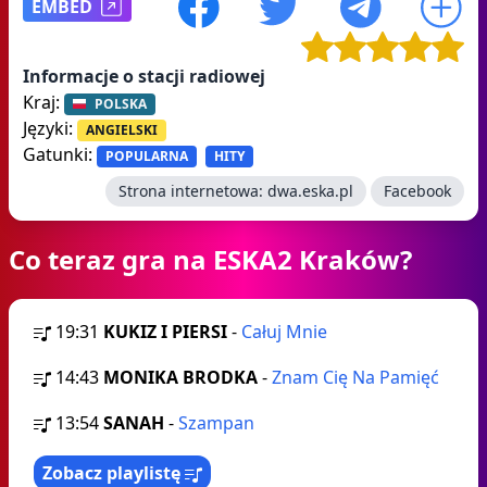
EMBED
Informacje o stacji radiowej
Kraj:
POLSKA
Języki:
ANGIELSKI
Gatunki:
POPULARNA
HITY
Strona internetowa:
dwa.eska.pl
Facebook
Co teraz gra na ESKA2 Kraków?
19:31
KUKIZ I PIERSI
-
Całuj Mnie
14:43
MONIKA BRODKA
-
Znam Cię Na Pamięć
13:54
SANAH
-
Szampan
Zobacz playlistę