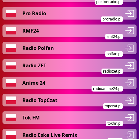
polskieradio.pl
Pro Radio
proradio.pl
RMF24
rmf24.pl
Radio Polfan
polfan.pl
Radio ZET
radiozet.pl
Anime 24
radioanime24.pl
Radio TopCzat
topczat.pl
Tok FM
tokfm.pl
Radio Eska Live Remix