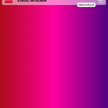
ESKA2 Wrocław
dwa.eska.pl