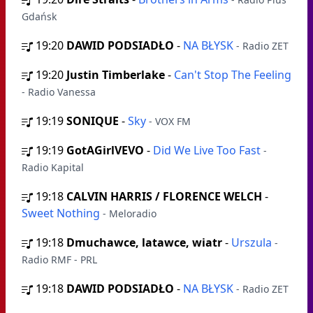
Gdańsk
19:20
DAWID PODSIADŁO
-
NA BŁYSK
- Radio ZET
19:20
Justin Timberlake
-
Can't Stop The Feeling
- Radio Vanessa
19:19
SONIQUE
-
Sky
- VOX FM
19:19
GotAGirlVEVO
-
Did We Live Too Fast
-
Radio Kapital
19:18
CALVIN HARRIS / FLORENCE WELCH
-
Sweet Nothing
- Meloradio
19:18
Dmuchawce, latawce, wiatr
-
Urszula
-
Radio RMF - PRL
19:18
DAWID PODSIADŁO
-
NA BŁYSK
- Radio ZET