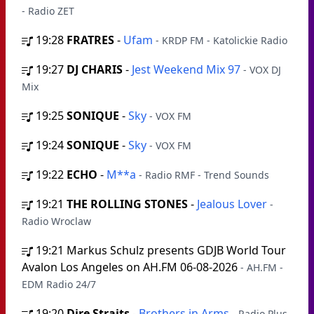
- Radio ZET
19:28
FRATRES
-
Ufam
- KRDP FM - Katolickie Radio
19:27
DJ CHARIS
-
Jest Weekend Mix 97
- VOX DJ
Mix
19:25
SONIQUE
-
Sky
- VOX FM
19:24
SONIQUE
-
Sky
- VOX FM
19:22
ECHO
-
M**a
- Radio RMF - Trend Sounds
19:21
THE ROLLING STONES
-
Jealous Lover
-
Radio Wroclaw
19:21
Markus Schulz presents GDJB World Tour
Avalon Los Angeles on AH.FM 06-08-2026
- AH.FM -
EDM Radio 24/7
19:20
Dire Straits
-
Brothers in Arms
- Radio Plus