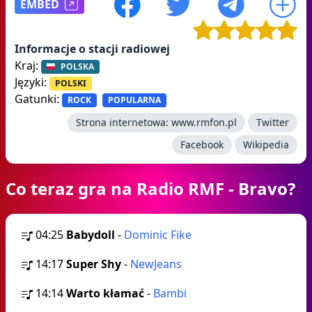
EMBED
Informacje o stacji radiowej
Kraj:
POLSKA
Języki:
POLSKI
Gatunki:
ROCK
POPULARNA
Strona internetowa:
www.rmfon.pl
Twitter
Facebook
Wikipedia
Co teraz gra na Radio RMF - Bravo?
04:25
Babydoll
-
Dominic Fike
14:17
Super Shy
-
NewJeans
14:14
Warto kłamać
-
Bambi