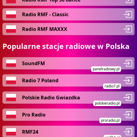
Radio RMF - Classic
Radio RMF MAXXX
Popularne stacje radiowe w Polska
SoundFM
panelradiowy.pl
Radio 7 Poland
radio7.pl
Polskie Radio Gwiazdka
polskieradio.pl
Pro Radio
proradio.pl
RMF24