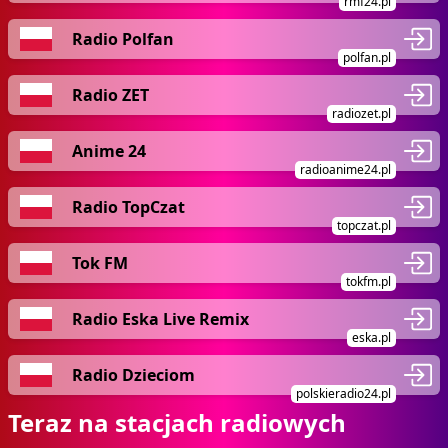
rmf24.pl
Radio Polfan
polfan.pl
Radio ZET
radiozet.pl
Anime 24
radioanime24.pl
Radio TopCzat
topczat.pl
Tok FM
tokfm.pl
Radio Eska Live Remix
eska.pl
Radio Dzieciom
polskieradio24.pl
Teraz na stacjach radiowych