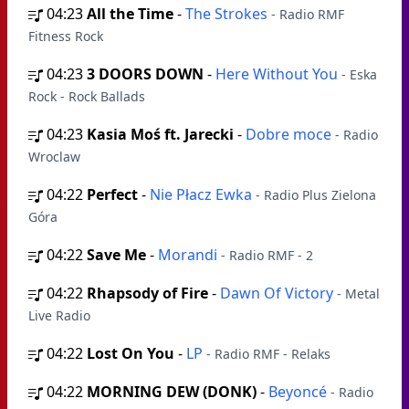
04:23
All the Time
-
The Strokes
- Radio RMF
Fitness Rock
04:23
3 DOORS DOWN
-
Here Without You
- Eska
Rock - Rock Ballads
04:23
Kasia Moś ft. Jarecki
-
Dobre moce
- Radio
Wroclaw
04:22
Perfect
-
Nie Płacz Ewka
- Radio Plus Zielona
Góra
04:22
Save Me
-
Morandi
- Radio RMF - 2
04:22
Rhapsody of Fire
-
Dawn Of Victory
- Metal
Live Radio
04:22
Lost On You
-
LP
- Radio RMF - Relaks
04:22
MORNING DEW (DONK)
-
Beyoncé
- Radio