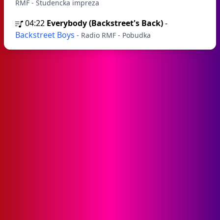
RMF - Studencka impreza
04:22
Everybody (Backstreet's Back)
-
Backstreet Boys
- Radio RMF - Pobudka