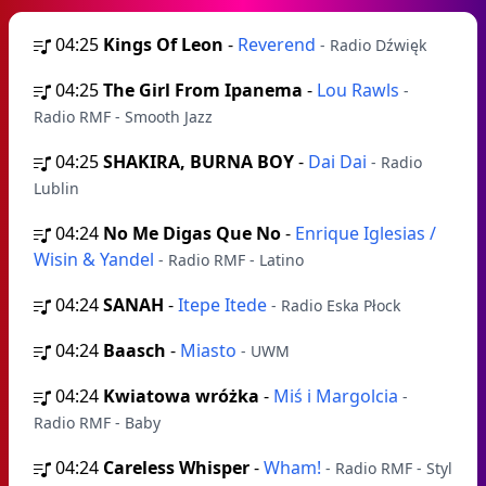
04:25
Kings Of Leon
-
Reverend
- Radio Dźwięk
04:25
The Girl From Ipanema
-
Lou Rawls
-
Radio RMF - Smooth Jazz
04:25
SHAKIRA, BURNA BOY
-
Dai Dai
- Radio
Lublin
04:24
No Me Digas Que No
-
Enrique Iglesias /
Wisin & Yandel
- Radio RMF - Latino
04:24
SANAH
-
Itepe Itede
- Radio Eska Płock
04:24
Baasch
-
Miasto
- UWM
04:24
Kwiatowa wróżka
-
Miś i Margolcia
-
Radio RMF - Baby
04:24
Careless Whisper
-
Wham!
- Radio RMF - Styl