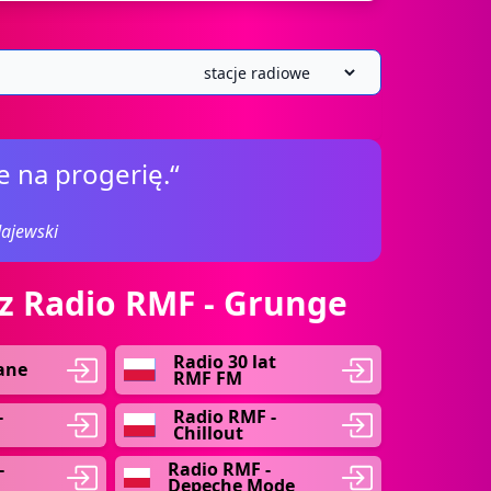
e na progerię.“
ajewski
 z Radio RMF - Grunge
Radio 30 lat
ane
RMF FM
-
Radio RMF -
Chillout
-
Radio RMF -
Depeche Mode