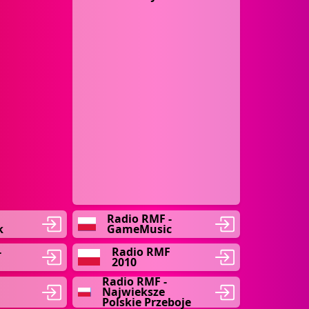
Radio RMF -
k
GameMusic
-
Radio RMF
2010
Radio RMF -
Najwieksze
Polskie Przeboje