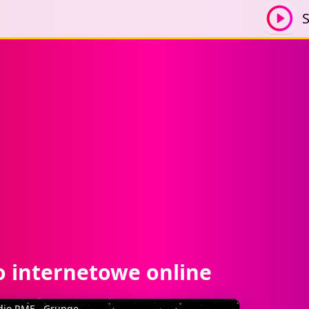
S
o internetowe online
dio RMF - Grunge