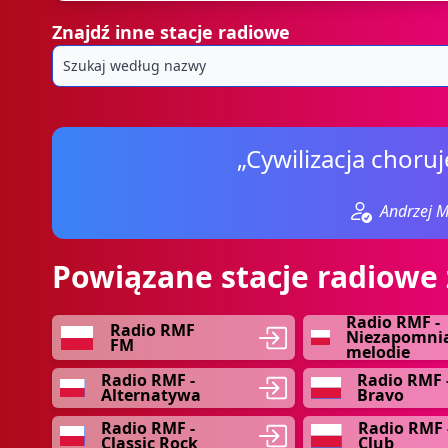
Znajdź inne stacje radiowe
„Cywilizacja choruj
Andrzej M
Powiązane stacje radiowe
Radio RMF -
Radio RMF
Niezapomni
FM
melodie
Radio RMF -
Radio RMF 
Alternatywa
Bravo
Radio RMF -
Radio RMF 
Classic Rock
Club