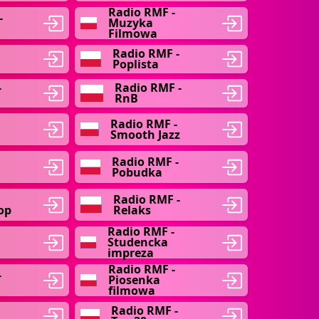
Radio RMF -
-
Muzyka
Filmowa
Radio RMF -
Poplista
-
Radio RMF -
RnB
Radio RMF -
Smooth Jazz
Radio RMF -
Pobudka
Radio RMF -
op
Relaks
Radio RMF -
Studencka
impreza
Radio RMF -
-
Piosenka
filmowa
-
Radio RMF -