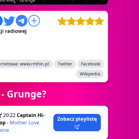
ji radiowej
ernetowa:
www.rmfon.pl
Twitter
Facebook
Wikipedia
 - Grunge?
20:22
Captain Hi-
Zobacz playlistę
op
-
Mother Love
one