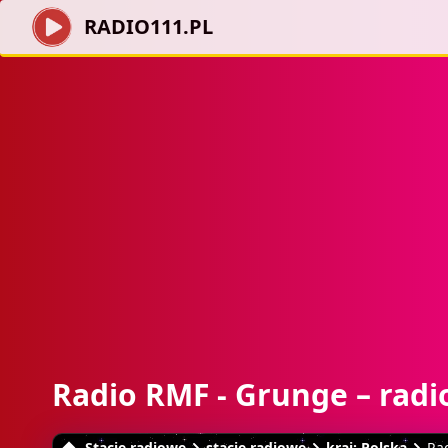
RADIO111.PL
Radio RMF - Grunge – radi
Stacje radiowe
stacje radiowe
kraj: Polska
Ra