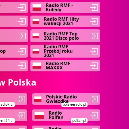
-
Radio RMF -
Kolędy
Radio RMF Hity
wakacji 2021
Radio RMF Top
2021 Disco polo
Radio RMF
Top
Przebój roku
2021
-
Radio RMF
MAXXX
w Polska
Polskie Radio
Gwiazdka
radio7.pl
polskieradio.pl
Radio
Polfan
rmf24.pl
polfan.pl