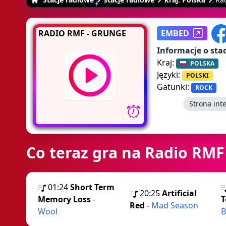
RADIO RMF - GRUNGE
EMBED
Informacje o stac
Kraj:
POLSKA
Języki:
POLSKI
Gatunki:
ROCK
Strona int
Co teraz gra na Radio RMF
01:24
Short Term
20:25
Artificial
Memory Loss
-
T
Red
-
Mad Season
Wool
B