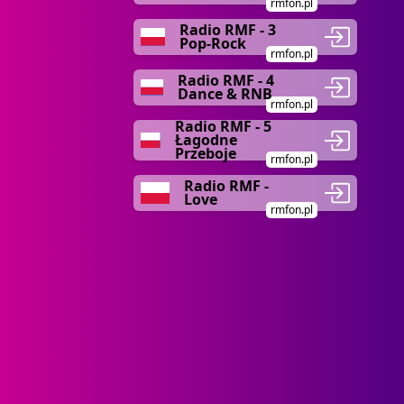
rmfon.pl
Radio RMF - 3
Pop-Rock
rmfon.pl
Radio RMF - 4
Dance & RNB
rmfon.pl
Radio RMF - 5
Łagodne
Przeboje
rmfon.pl
Radio RMF -
Love
rmfon.pl