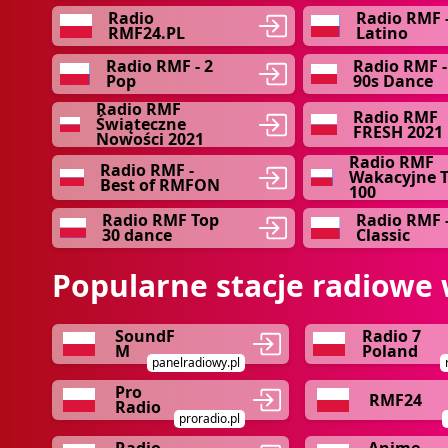
Radio
Radio RMF 
RMF24.PL
Latino
Radio RMF - 2
Radio RMF -
Pop
90s Dance
Radio RMF
Radio RMF
Świąteczne
FRESH 2021
Nowości 2021
Radio RMF
Radio RMF -
Wakacyjne 
Best of RMFON
100
Radio RMF Top
Radio RMF 
30 dance
Classic
Popularne stacje radiowe 
SoundF
Radio 7
M
Poland
panelradiowy.pl
Pro
RMF24
Radio
proradio.pl