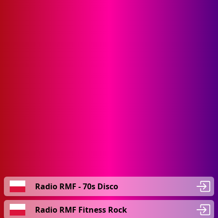
Radio RMF - 70s Disco
Radio RMF Fitness Rock