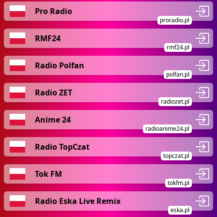
Pro Radio
proradio.pl
RMF24
rmf24.pl
Radio Polfan
polfan.pl
Radio ZET
radiozet.pl
Anime 24
radioanime24.pl
Radio TopCzat
topczat.pl
Tok FM
tokfm.pl
Radio Eska Live Remix
eska.pl