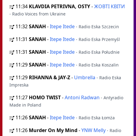
11:34
KLAVDIA PETRIVNA, OSTY
-
ЖОВТІ КВІТИ
- Radio Voices from Ukraine
11:32
SANAH
-
Itepe Itede
- Radio Eska Szczecin
11:31
SANAH
-
Itepe Itede
- Radio Eska Przemyśl
11:31
SANAH
-
Itepe Itede
- Radio Eska Południe
11:29
SANAH
-
Itepe Itede
- Radio Eska Koszalin
11:29
RIHANNA & JAY-Z
-
Umbrella
- Radio Eska
Impreska
11:27
HOMO TWIST
-
Antoni Radwan
- Antyradio
Made in Poland
11:26
SANAH
-
Itepe Itede
- Radio Eska Łomża
11:26
Murder On My Mind
-
YNW Melly
- Radio