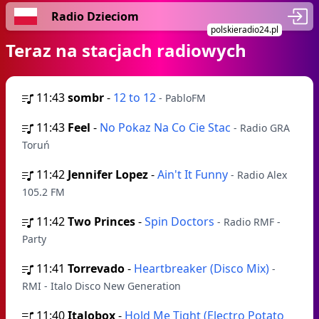
Radio Dzieciom
polskieradio24.pl
Teraz na stacjach radiowych
11:43
sombr
-
12 to 12
- PabloFM
11:43
Feel
-
No Pokaz Na Co Cie Stac
- Radio GRA
Toruń
11:42
Jennifer Lopez
-
Ain't It Funny
- Radio Alex
105.2 FM
11:42
Two Princes
-
Spin Doctors
- Radio RMF -
Party
11:41
Torrevado
-
Heartbreaker (Disco Mix)
-
RMI - Italo Disco New Generation
11:40
Italobox
-
Hold Me Tight (Electro Potato