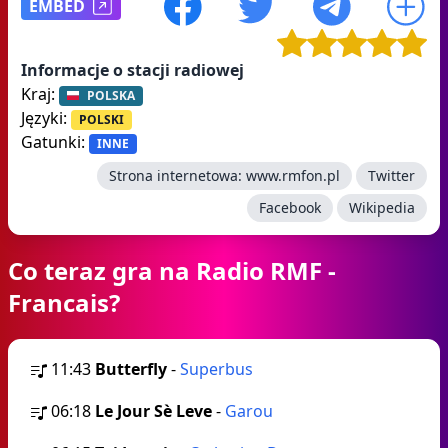
EMBED
Informacje o stacji radiowej
Kraj:
POLSKA
Języki:
POLSKI
Gatunki:
INNE
Strona internetowa:
www.rmfon.pl
Twitter
Facebook
Wikipedia
Co teraz gra na Radio RMF -
Francais?
11:43
Butterfly
-
Superbus
06:18
Le Jour Sè Leve
-
Garou