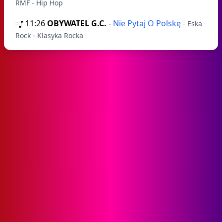
RMF - Hip Hop
11:26
OBYWATEL G.C.
-
Nie Pytaj O Polskę
- Eska
Rock - Klasyka Rocka