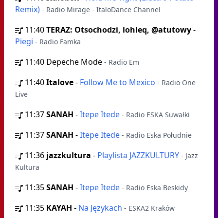
Remix)
- Radio Mirage - ItaloDance Channel
11:40
TERAZ: Otsochodzi, lohleq, @atutowy
-
Piegi
- Radio Famka
11:40
Depeche Mode
- Radio Em
11:40
Italove
-
Follow Me to Mexico
- Radio One
Live
11:37
SANAH
-
Itepe Itede
- Radio ESKA Suwałki
11:37
SANAH
-
Itepe Itede
- Radio Eska Południe
11:36
jazzkultura
-
Playlista JAZZKULTURY
- Jazz
Kultura
11:35
SANAH
-
Itepe Itede
- Radio Eska Beskidy
11:35
KAYAH
-
Na Językach
- ESKA2 Kraków