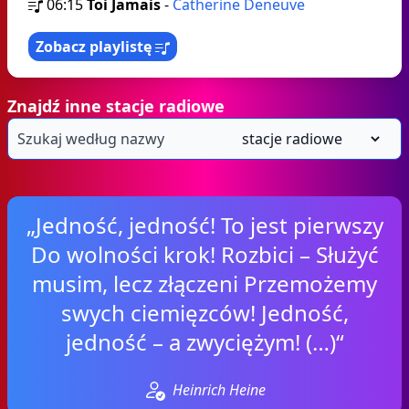
06:15
Toi Jamais
-
Catherine Deneuve
Zobacz playlistę
Znajdź inne stacje radiowe
„Jedność, jedność! To jest pierwszy
Do wolności krok! Rozbici – Służyć
musim, lecz złączeni Przemożemy
swych ciemięzców! Jedność,
jedność – a zwyciężym! (…)“
Heinrich Heine