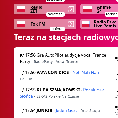
Radio
Anime
ZET
24
radiozet.pl
radioan
Radio Eska
Tok FM
Live Remix
tokfm.pl
Teraz na stacjach radiowy
17:56
Gra AutoPilot audycje Vocal Trance
Party
- RadioParty - Vocal Trance
17:56
VAYA CON DIOS
-
Neh Nah Nah
-
LPU FM
A
17:55
KUBA SZMAJKOWSKI
-
Pocałunek
Słońca
I
- ESKA2 Polskie Na Czasie
17:54
JUNIOR
-
Jeden Gest
- InterStacja
V