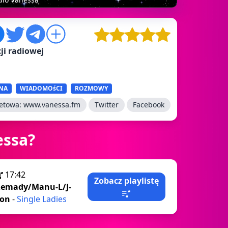
ji radiowej
NA
WIADOMOśCI
ROZMOWY
netowa:
www.vanessa.fm
Twitter
Facebook
essa?
17:42
Zobacz playlistę
emady/Manu-L/J-
on
-
Single Ladies