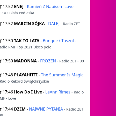
17:52
ENEJ
-
Kamień Z Napisem Love
-
SKA2 Biała Podlaska
17:52
MARCIN SÓJKA
-
DALEJ
- Radio ZET -
L
17:50
TAK TO LATA
-
Bungee / Tuszol
-
adio RMF Top 2021 Disco polo
17:50
MADONNA
-
FROZEN
- Radio ZET - 90
17:48
PLAYAHITTI
-
The Summer Is Magic
 Radio Rekord Świętokrzyskie
17:46
How Do I Live
-
LeAnn Rimes
- Radio
MF - Love
17:44
DŻEM
-
NAIWNE PYTANIA
- Radio ZET
 PL