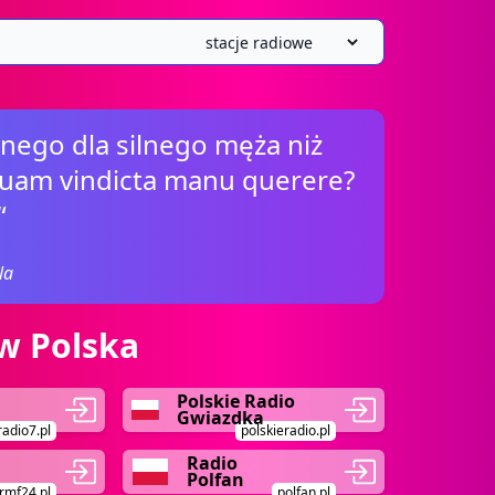
znego dla silnego męża niż
 quam vindicta manu querere?
“
la
w Polska
Polskie Radio
Gwiazdka
radio7.pl
polskieradio.pl
Radio
Polfan
rmf24.pl
polfan.pl