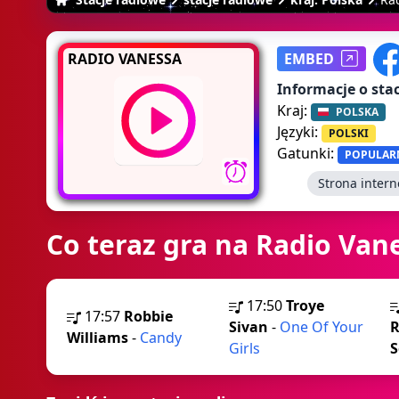
RADIO VANESSA
EMBED
Informacje o stac
Kraj:
POLSKA
Języki:
POLSKI
Gatunki:
POPULAR
Strona inter
Co teraz gra na Radio Van
17:50
Troye
17:57
Robbie
Sivan
-
One Of Your
R
Williams
-
Candy
Girls
S