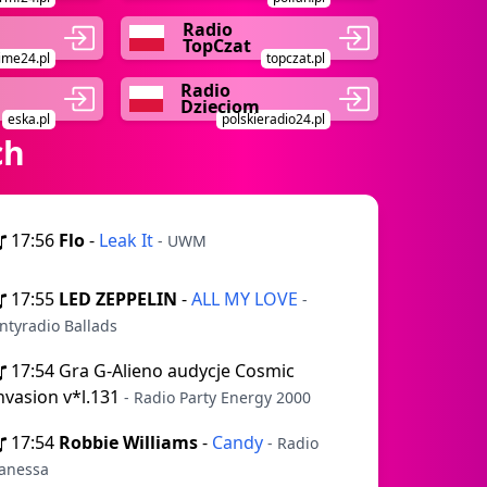
Radio
TopCzat
ime24.pl
topczat.pl
Radio
Dzieciom
eska.pl
polskieradio24.pl
ch
17:56
Flo
-
Leak It
- UWM
17:55
LED ZEPPELIN
-
ALL MY LOVE
-
ntyradio Ballads
17:54
Gra G-Alieno audycje Cosmic
nvasion v*l.131
- Radio Party Energy 2000
17:54
Robbie Williams
-
Candy
- Radio
anessa