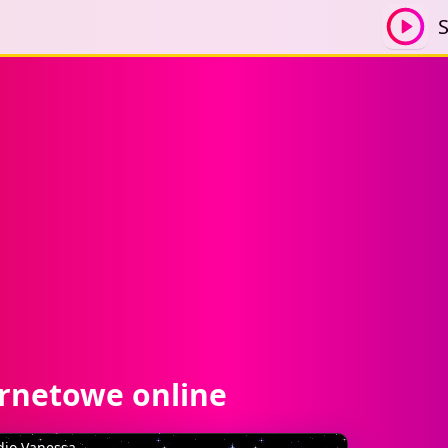
S
ernetowe online
dio Vanessa