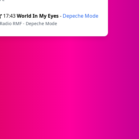
17:43
World In My Eyes
-
Depeche Mode
 Radio RMF - Depeche Mode