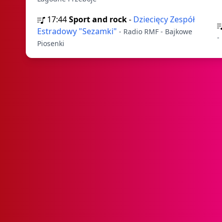
17:44
Sport and rock
-
Dziecięcy Zespół
Estradowy "Sezamki"
- Radio RMF - Bajkowe
-
Piosenki