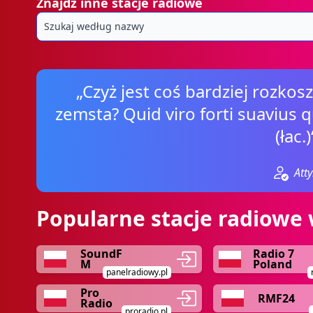
Znajdź inne stacje radiowe
„Czyż jest coś bardziej rozkos
zemsta? Quid viro forti suavius
(łac.)
Atty
Popularne stacje radiowe 
SoundF
Radio 7
M
Poland
panelradiowy.pl
Pro
RMF24
Radio
proradio.pl