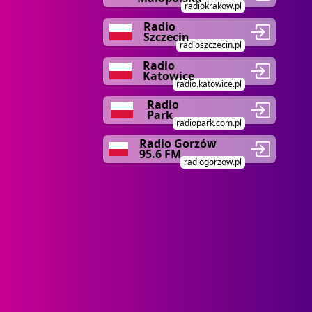
radiokrakow.pl
Radio
Szczecin
radioszczecin.pl
Radio
Katowice
radio.katowice.pl
Radio
Park
radiopark.com.pl
Radio Gorzów
95.6 FM
radiogorzow.pl