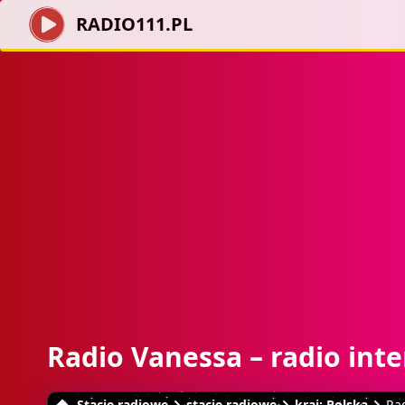
RADIO111.PL
Radio Vanessa – radio int
Stacje radiowe
stacje radiowe
kraj: Polska
Ra