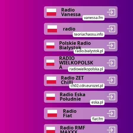
Radio
Vanessa
vanessa.fm
radio
teoriachaosu.info
Polskie Radio
Bialystok
radio.bialystok.pl
RADIO
WIELKOPOLSK
A
radiowielkopolska.pl
Radio ZET
Chilli
ch02.cdn.eurozet.pl
Radio Eska
Południe
eska.pl
Radio
Fiat
fiat.fm
Radio RMF
MAXXX