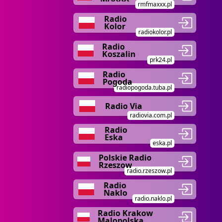
rmfmaxxx.pl
Radio
Kolor
radiokolor.pl
Radio
Koszalin
prk24.pl
Radio
Pogoda
radiopogoda.tuba.pl
Radio Via
radiovia.com.pl
Radio
Eska
eska.pl
Polskie Radio
Rzeszow
radio.rzeszow.pl
Radio
Naklo
radio.naklo.pl
Radio Krakow
Malopolska