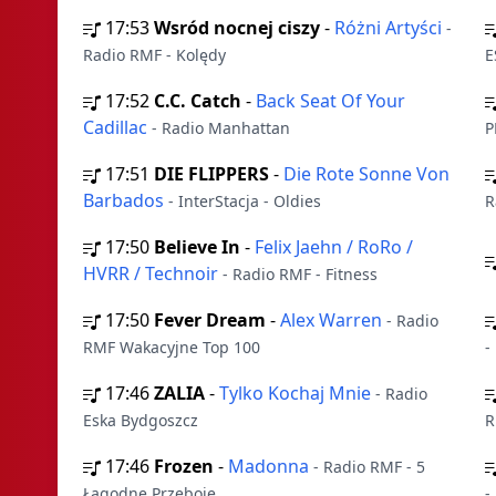
17:53
Wsród nocnej ciszy
-
Różni Artyści
-
Radio RMF - Kolędy
E
17:52
C.C. Catch
-
Back Seat Of Your
Cadillac
- Radio Manhattan
P
17:51
DIE FLIPPERS
-
Die Rote Sonne Von
Barbados
- InterStacja - Oldies
R
17:50
Believe In
-
Felix Jaehn / RoRo /
HVRR / Technoir
- Radio RMF - Fitness
17:50
Fever Dream
-
Alex Warren
- Radio
RMF Wakacyjne Top 100
-
17:46
ZALIA
-
Tylko Kochaj Mnie
- Radio
Eska Bydgoszcz
R
17:46
Frozen
-
Madonna
- Radio RMF - 5
Łagodne Przeboje
-