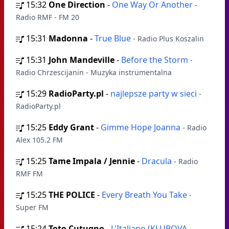
15:32
One Direction
-
One Way Or Another
-
Radio RMF - FM 20
15:31
Madonna
-
True Blue
- Radio Plus Koszalin
15:31
John Mandeville
-
Before the Storm
-
Radio Chrzescijanin - Muzyka instrumentalna
15:29
RadioParty.pl
-
najlepsze party w sieci
-
RadioParty.pl
15:25
Eddy Grant
-
Gimme Hope Joanna
- Radio
Alex 105.2 FM
15:25
Tame Impala / Jennie
-
Dracula
- Radio
RMF FM
15:25
THE POLICE
-
Every Breath You Take
-
Super FM
15:24
Toto Cutugno
-
L'Italiano (KLUBOVA