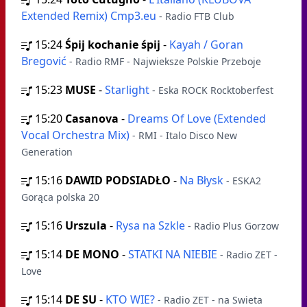
Extended Remix) Cmp3.eu
- Radio FTB Club
15:24
Śpij kochanie śpij
-
Kayah / Goran
Bregović
- Radio RMF - Najwieksze Polskie Przeboje
15:23
MUSE
-
Starlight
- Eska ROCK Rocktoberfest
15:20
Casanova
-
Dreams Of Love (Extended
Vocal Orchestra Mix)
- RMI - Italo Disco New
Generation
15:16
DAWID PODSIADŁO
-
Na Błysk
- ESKA2
Gorąca polska 20
15:16
Urszula
-
Rysa na Szkle
- Radio Plus Gorzow
15:14
DE MONO
-
STATKI NA NIEBIE
- Radio ZET -
Love
15:14
DE SU
-
KTO WIE?
- Radio ZET - na Swieta