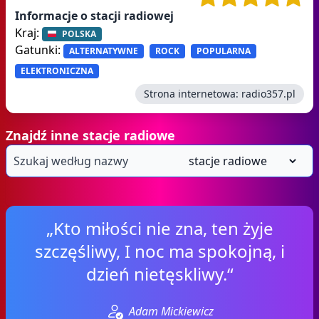
Informacje o stacji radiowej
Kraj:
POLSKA
Gatunki:
ALTERNATYWNE
ROCK
POPULARNA
ELEKTRONICZNA
Strona internetowa:
radio357.pl
Znajdź inne stacje radiowe
„Kto miłości nie zna, ten żyje
szczęśliwy, I noc ma spokojną, i
dzień nietęskliwy.“
Adam Mickiewicz