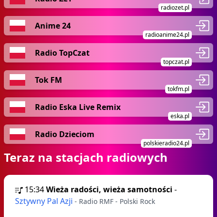
radiozet.pl
Anime 24
radioanime24.pl
Radio TopCzat
topczat.pl
Tok FM
tokfm.pl
Radio Eska Live Remix
eska.pl
Radio Dzieciom
polskieradio24.pl
Teraz na stacjach radiowych
15:34
Wieża radości, wieża samotności
-
Sztywny Pal Azji
- Radio RMF - Polski Rock