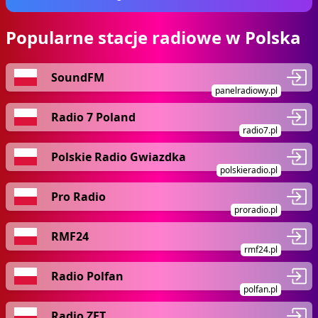
Popularne stacje radiowe w Polska
SoundFM
panelradiowy.pl
Radio 7 Poland
radio7.pl
Polskie Radio Gwiazdka
polskieradio.pl
Pro Radio
proradio.pl
RMF24
rmf24.pl
Radio Polfan
polfan.pl
Radio ZET