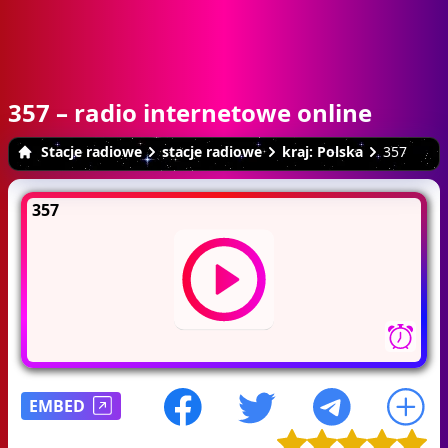
357 – radio internetowe online
Stacje radiowe
stacje radiowe
kraj: Polska
357
357
EMBED