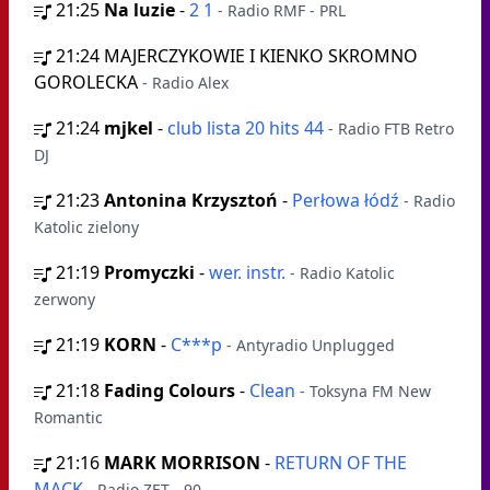
21:25
Na luzie
-
2 1
- Radio RMF - PRL
21:24
MAJERCZYKOWIE I KIENKO SKROMNO
GOROLECKA
- Radio Alex
21:24
mjkel
-
club lista 20 hits 44
- Radio FTB Retro
DJ
21:23
Antonina Krzysztoń
-
Perłowa łódź
- Radio
Katolic zielony
21:19
Promyczki
-
wer. instr.
- Radio Katolic
zerwony
21:19
KORN
-
C***p
- Antyradio Unplugged
21:18
Fading Colours
-
Clean
- Toksyna FM New
Romantic
21:16
MARK MORRISON
-
RETURN OF THE
MACK
- Radio ZET - 90