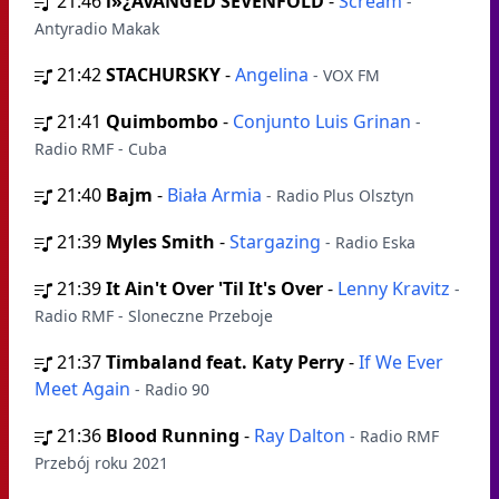
21:46
ï»¿AVANGED SEVENFOLD
-
Scream
-
Antyradio Makak
21:42
STACHURSKY
-
Angelina
- VOX FM
21:41
Quimbombo
-
Conjunto Luis Grinan
-
Radio RMF - Cuba
21:40
Bajm
-
Biała Armia
- Radio Plus Olsztyn
21:39
Myles Smith
-
Stargazing
- Radio Eska
21:39
It Ain't Over 'Til It's Over
-
Lenny Kravitz
-
Radio RMF - Sloneczne Przeboje
21:37
Timbaland feat. Katy Perry
-
If We Ever
Meet Again
- Radio 90
21:36
Blood Running
-
Ray Dalton
- Radio RMF
Przebój roku 2021