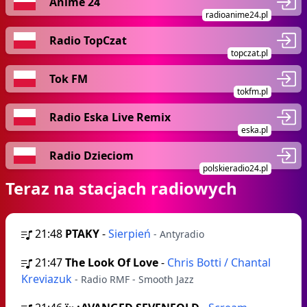
Anime 24
radioanime24.pl
Radio TopCzat
topczat.pl
Tok FM
tokfm.pl
Radio Eska Live Remix
eska.pl
Radio Dzieciom
polskieradio24.pl
Teraz na stacjach radiowych
21:48
PTAKY
-
Sierpień
- Antyradio
21:47
The Look Of Love
-
Chris Botti / Chantal
Kreviazuk
- Radio RMF - Smooth Jazz