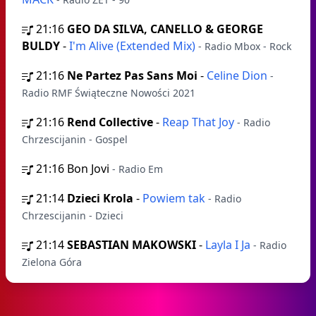
21:16
GEO DA SILVA, CANELLO & GEORGE
BULDY
-
I'm Alive (Extended Mix)
- Radio Mbox - Rock
21:16
Ne Partez Pas Sans Moi
-
Celine Dion
-
Radio RMF Świąteczne Nowości 2021
21:16
Rend Collective
-
Reap That Joy
- Radio
Chrzescijanin - Gospel
21:16
Bon Jovi
- Radio Em
21:14
Dzieci Krola
-
Powiem tak
- Radio
Chrzescijanin - Dzieci
21:14
SEBASTIAN MAKOWSKI
-
Layla I Ja
- Radio
Zielona Góra