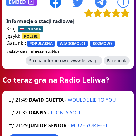
EMBED
Informacje o stacji radiowej
Kraj:
POLSKA
Języki:
POLSKI
Gatunki:
POPULARNA
WIADOMOśCI
ROZMOWY
Kodek: MP3
Bitrate: 128kb/s
Strona internetowa:
www.leliwa.pl
Facebook
Co teraz gra na Radio Leliwa?
21:49
DAVID GUETTA
-
WOULD I LIE TO YOU
21:32
DANNY
-
IF ONLY YOU
21:29
JUNIOR SENIOR
-
MOVE YOR FEET