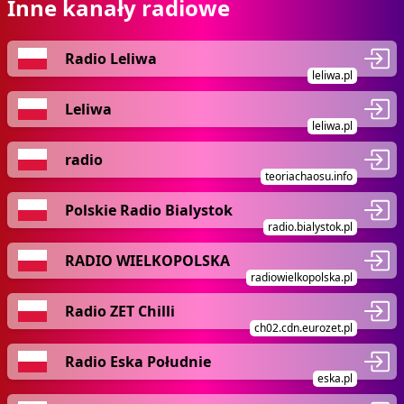
Inne kanały radiowe
Radio Leliwa
leliwa.pl
Leliwa
leliwa.pl
radio
teoriachaosu.info
Polskie Radio Bialystok
radio.bialystok.pl
RADIO WIELKOPOLSKA
radiowielkopolska.pl
Radio ZET Chilli
ch02.cdn.eurozet.pl
Radio Eska Południe
eska.pl