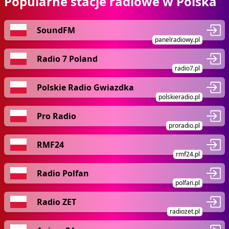
Popularne stacje radiowe w Polska
SoundFM
panelradiowy.pl
Radio 7 Poland
radio7.pl
Polskie Radio Gwiazdka
polskieradio.pl
Pro Radio
proradio.pl
RMF24
rmf24.pl
Radio Polfan
polfan.pl
Radio ZET
radiozet.pl