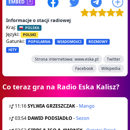
EMBED
Informacje o stacji radiowej
Kraj:
POLSKA
Języki:
POLSKI
Gatunki:
POPULARNA
WIADOMOśCI
ROZMOWY
HITY
Strona internetowa:
www.eska.pl
Twitter
Facebook
Wikipedia
Co teraz gra na Radio Eska Kalisz?
11:16
SYLWIA GRZESZCZAK
-
Mango
03:54
DAWID PODSIADŁO
-
Sezon