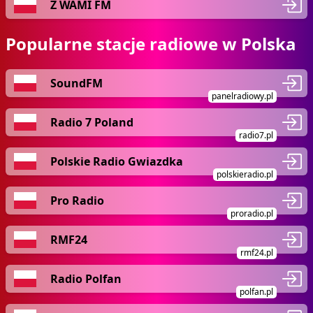
Z WAMI FM
Popularne stacje radiowe w Polska
SoundFM
panelradiowy.pl
Radio 7 Poland
radio7.pl
Polskie Radio Gwiazdka
polskieradio.pl
Pro Radio
proradio.pl
RMF24
rmf24.pl
Radio Polfan
polfan.pl