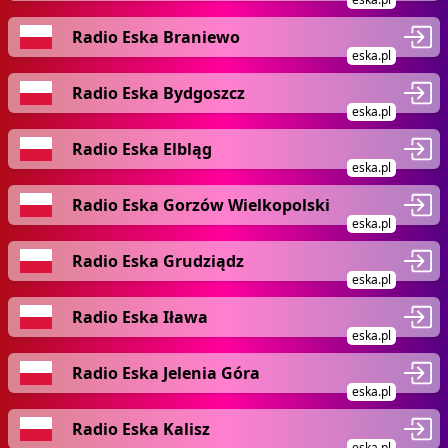
Radio Eska Braniewo
eska.pl
Radio Eska Bydgoszcz
eska.pl
Radio Eska Elbląg
eska.pl
Radio Eska Gorzów Wielkopolski
eska.pl
Radio Eska Grudziądz
eska.pl
Radio Eska Iława
eska.pl
Radio Eska Jelenia Góra
eska.pl
Radio Eska Kalisz
eska.pl