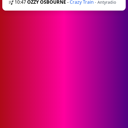
10:47
OZZY OSBOURNE
-
Crazy Train
- Antyradio