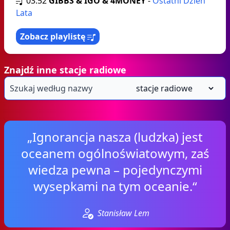
03:52
GIBBS & IGO & 4MONEY
-
Ostatni Dzień
Lata
Zobacz playlistę
Znajdź inne stacje radiowe
„Ignorancja nasza (ludzka) jest
oceanem ogólnoświatowym, zaś
wiedza pewna – pojedynczymi
wysepkami na tym oceanie.“
Stanisław Lem