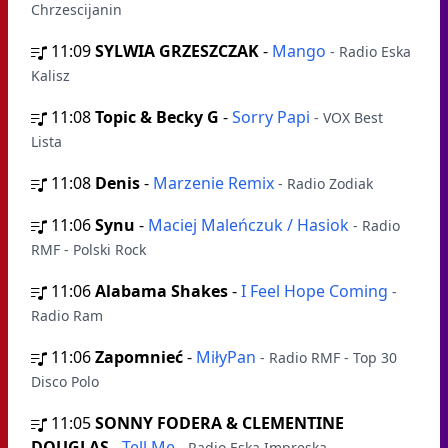
Chrzescijanin
11:09
SYLWIA GRZESZCZAK
-
Mango
- Radio Eska
Kalisz
11:08
Topic & Becky G
-
Sorry Papi
- VOX Best
Lista
11:08
Denis
-
Marzenie Remix
- Radio Zodiak
11:06
Synu
-
Maciej Maleńczuk / Hasiok
- Radio
RMF - Polski Rock
11:06
Alabama Shakes
-
I Feel Hope Coming
-
Radio Ram
11:06
Zapomnieć
-
MiłyPan
- Radio RMF - Top 30
Disco Polo
11:05
SONNY FODERA & CLEMENTINE
DOUGLAS
-
Tell Me
- Radio Eska Impreska