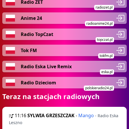
Radio ZET
radiozet.pl
Anime 24
radioanime24.pl
Radio TopCzat
topczat.pl
Tok FM
tokfm.pl
Radio Eska Live Remix
eska.pl
Radio Dzieciom
polskieradio24.pl
Teraz na stacjach radiowych
11:16
SYLWIA GRZESZCZAK
-
Mango
- Radio Eska
Leszno