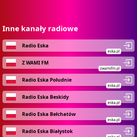
Inne kanały radiowe
Radio Eska
eska.pl
Z WAMI FM
zwamifm.pl
Radio Eska Południe
eska.pl
Radio Eska Beskidy
eska.pl
Radio Eska Bełchatów
eska.pl
Radio Eska Białystok
eska.pl