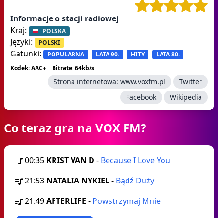
Informacje o stacji radiowej
Kraj:
POLSKA
Języki:
POLSKI
Gatunki:
POPULARNA
LATA 90.
HITY
LATA 80.
Kodek: AAC+
Bitrate: 64kb/s
Strona internetowa:
www.voxfm.pl
Twitter
Facebook
Wikipedia
Co teraz gra na VOX FM?
00:35
KRIST VAN D
-
Because I Love You
21:53
NATALIA NYKIEL
-
Bądź Duży
21:49
AFTERLIFE
-
Powstrzymaj Mnie