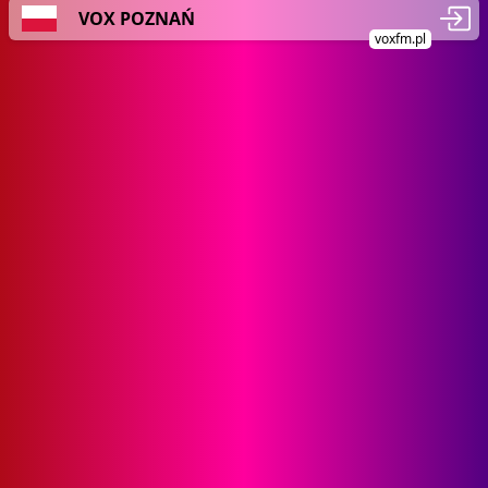
VOX POZNAŃ
voxfm.pl