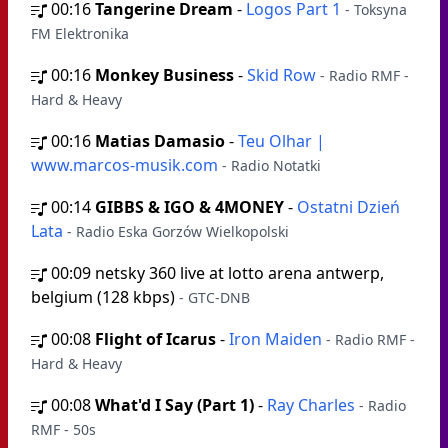
00:16
Tangerine Dream
-
Logos Part 1
- Toksyna
FM Elektronika
00:16
Monkey Business
-
Skid Row
- Radio RMF -
Hard & Heavy
00:16
Matias Damasio
-
Teu Olhar |
www.marcos-musik.com
- Radio Notatki
00:14
GIBBS & IGO & 4MONEY
-
Ostatni Dzień
Lata
- Radio Eska Gorzów Wielkopolski
00:09
netsky 360 live at lotto arena antwerp,
belgium (128 kbps)
- GTC-DNB
00:08
Flight of Icarus
-
Iron Maiden
- Radio RMF -
Hard & Heavy
00:08
What'd I Say (Part 1)
-
Ray Charles
- Radio
RMF - 50s