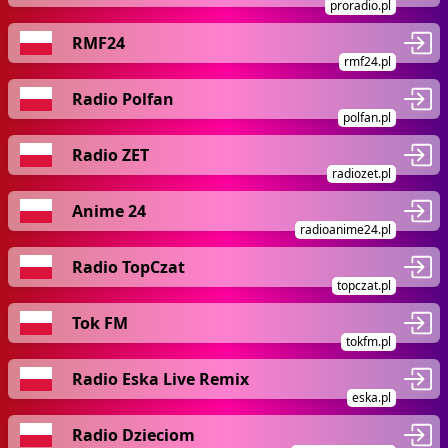
proradio.pl
RMF24
rmf24.pl
Radio Polfan
polfan.pl
Radio ZET
radiozet.pl
Anime 24
radioanime24.pl
Radio TopCzat
topczat.pl
Tok FM
tokfm.pl
Radio Eska Live Remix
eska.pl
Radio Dzieciom