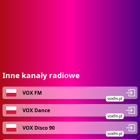
Inne kanały radiowe
VOX FM
voxfm.pl
VOX Dance
voxfm.pl
VOX Disco 90
voxfm.pl