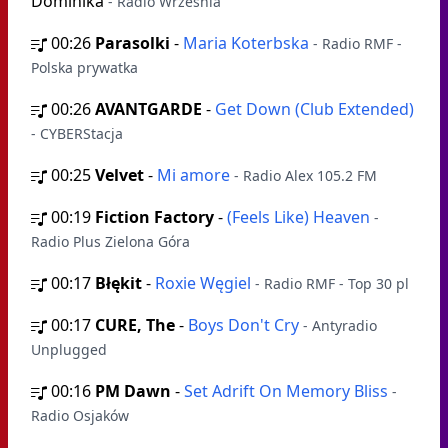
Dominika
- Radio Września
00:26
Parasolki
-
Maria Koterbska
- Radio RMF -
Polska prywatka
00:26
AVANTGARDE
-
Get Down (Club Extended)
- CYBERStacja
00:25
Velvet
-
Mi amore
- Radio Alex 105.2 FM
00:19
Fiction Factory
-
(Feels Like) Heaven
-
Radio Plus Zielona Góra
00:17
Błękit
-
Roxie Węgiel
- Radio RMF - Top 30 pl
00:17
CURE, The
-
Boys Don't Cry
- Antyradio
Unplugged
00:16
PM Dawn
-
Set Adrift On Memory Bliss
-
Radio Osjaków