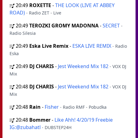
20:49
ROXETTE
-
THE LOOK (LIVE AT ABBEY
ROAD)
- Radio ZET - Live
20:49
TEROZKI GROMY MADONNA
-
SECRET
-
Radio Silesia
20:49
Eska Live Remix
-
ESKA LIVE REMIX
- Radio
Eska
20:49
DJ CHARIS
-
Jest Weekend Mix 182
- VOX DJ
Mix
20:48
DJ CHARIS
-
Jest Weekend Mix 182
- VOX DJ
Mix
20:48
Rain
-
Fisher
- Radio RMF - Pobudka
20:48
Bommer
-
Like Ahh! 4/20/19 Freebie
IG:@zubahatl
- DUBSTEP24H