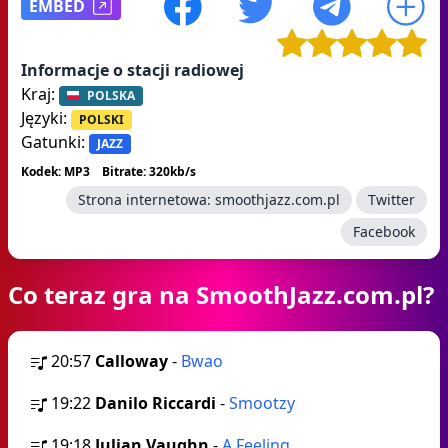
EMBED
Informacje o stacji radiowej
Kraj:
POLSKA
Języki:
POLSKI
Gatunki:
JAZZ
Kodek: MP3
Bitrate: 320kb/s
Strona internetowa:
smoothjazz.com.pl
Twitter
Facebook
Co teraz gra na SmoothJazz.com.pl?
20:57
Calloway
-
Bwao
19:22
Danilo Riccardi
-
Smootzy
19:18
Julian Vaughn
-
A Feeling