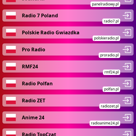
panelradiowy.pl
Radio 7 Poland
radio7.pl
Polskie Radio Gwiazdka
polskieradio.pl
Pro Radio
proradio.pl
RMF24
rmf24.pl
Radio Polfan
polfan.pl
Radio ZET
radiozet.pl
Anime 24
radioanime24.pl
Radio TopCzat