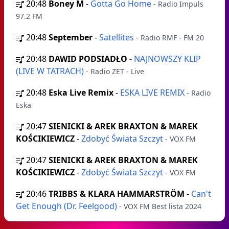
20:48
Boney M
-
Gotta Go Home
- Radio Impuls
97.2 FM
20:48
September
-
Satellites
- Radio RMF - FM 20
20:48
DAWID PODSIADŁO
-
NAJNOWSZY KLIP
(LIVE W TATRACH)
- Radio ZET - Live
20:48
Eska Live Remix
-
ESKA LIVE REMIX
- Radio
Eska
20:47
SIENICKI & AREK BRAXTON & MAREK
KOŚCIKIEWICZ
-
Zdobyć Świata Szczyt
- VOX FM
20:47
SIENICKI & AREK BRAXTON & MAREK
KOŚCIKIEWICZ
-
Zdobyć Świata Szczyt
- VOX FM
20:46
TRIBBS & KLARA HAMMARSTRÖM
-
Can't
Get Enough (Dr. Feelgood)
- VOX FM Best lista 2024