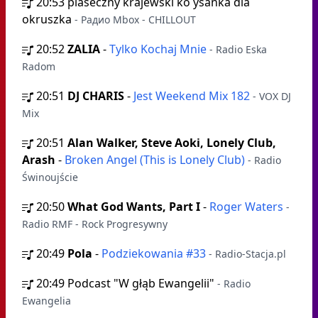
20:53
piaseczny krajewski ko ysanka dla
okruszka
- Радио Mbox - CHILLOUT
20:52
ZALIA
-
Tylko Kochaj Mnie
- Radio Eska
Radom
20:51
DJ CHARIS
-
Jest Weekend Mix 182
- VOX DJ
Mix
20:51
Alan Walker, Steve Aoki, Lonely Club,
Arash
-
Broken Angel (This is Lonely Club)
- Radio
Świnoujście
20:50
What God Wants, Part I
-
Roger Waters
-
Radio RMF - Rock Progresywny
20:49
Pola
-
Podziekowania #33
- Radio-Stacja.pl
20:49
Podcast "W głąb Ewangelii"
- Radio
Ewangelia