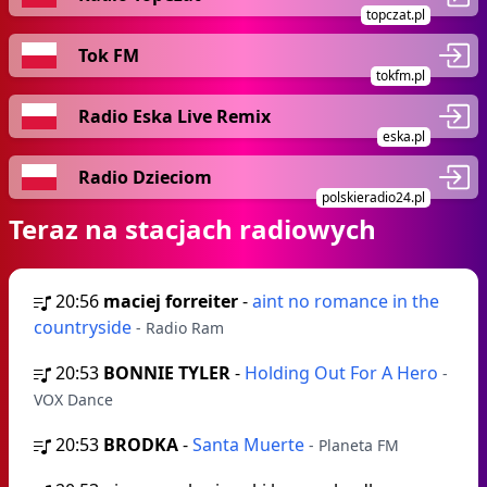
topczat.pl
Tok FM
tokfm.pl
Radio Eska Live Remix
eska.pl
Radio Dzieciom
polskieradio24.pl
Teraz na stacjach radiowych
20:56
maciej forreiter
-
aint no romance in the
countryside
- Radio Ram
20:53
BONNIE TYLER
-
Holding Out For A Hero
-
VOX Dance
20:53
BRODKA
-
Santa Muerte
- Planeta FM