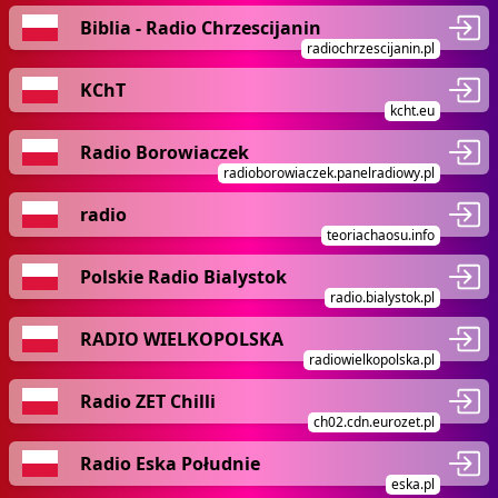
Biblia - Radio Chrzescijanin
radiochrzescijanin.pl
KChT
kcht.eu
Radio Borowiaczek
radioborowiaczek.panelradiowy.pl
radio
teoriachaosu.info
Polskie Radio Bialystok
radio.bialystok.pl
RADIO WIELKOPOLSKA
radiowielkopolska.pl
Radio ZET Chilli
ch02.cdn.eurozet.pl
Radio Eska Południe
eska.pl