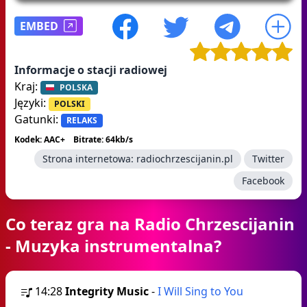
EMBED
Informacje o stacji radiowej
Kraj:
POLSKA
Języki:
POLSKI
Gatunki:
RELAKS
Kodek: AAC+
Bitrate: 64kb/s
Strona internetowa:
radiochrzescijanin.pl
Twitter
Facebook
Co teraz gra na Radio Chrzescijanin
- Muzyka instrumentalna?
14:28
Integrity Music
-
I Will Sing to You