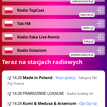
radioanime24.pl
Radio TopCzat
topczat.pl
Tok FM
tokfm.pl
Radio Eska Live Remix
eska.pl
Radio Dzieciom
polskieradio24.pl
Teraz na stacjach radiowych
14:28
Made in Poland
-
Your policy
- Toksyna FM
Psy Trance
14:28
PRAWDZIWIE LOKALNE
- Radio Sudety 24
14:28
Kumi & Medusa & Arsenium
-
Op Op na