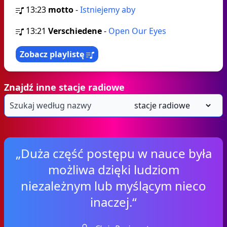
13:23
motto
-
Istniejemy aby
13:21
Verschiedene
-
Open Our Eyes
Zobacz playlistę
Znajdź inne stacje radiowe
„Duża część postępu w nauce była
możliwa dzięki ludziom
niezależnym lub myślącym nieco
inaczej.“