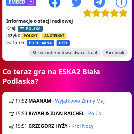
EMBED
Informacje o stacji radiowej
Kraj:
POLSKA
Języki:
POLSKI
ANGIELSKI
Gatunki:
POPULARNA
HITY
Strona internetowa:
dwa.eska.pl
Facebook
Co teraz gra na ESKA2 Biała
Podlaska?
17:52
MAANAM
-
Wyjątkowo Zimny Maj
15:53
KAYAH & IDAN RAICHEL
-
Po Co
15:51
GRZEGORZ HYŻY
-
Król Nocy