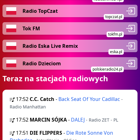
Radio TopCzat
topczat.pl
Tok FM
tokfm.pl
Radio Eska Live Remix
eska.pl
Radio Dzieciom
polskieradio24.pl
Teraz na stacjach radiowych
17:52
C.C. Catch
-
Back Seat Of Your Cadillac
-
Radio Manhattan
17:52
MARCIN SÓJKA
-
DALEJ
- Radio ZET - PL
17:51
DIE FLIPPERS
-
Die Rote Sonne Von