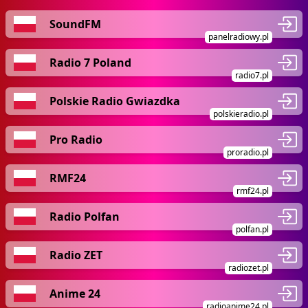
SoundFM
panelradiowy.pl
Radio 7 Poland
radio7.pl
Polskie Radio Gwiazdka
polskieradio.pl
Pro Radio
proradio.pl
RMF24
rmf24.pl
Radio Polfan
polfan.pl
Radio ZET
radiozet.pl
Anime 24
radioanime24.pl