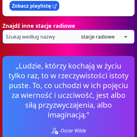
Zobacz playlistę
Znajdź inne stacje radiowe
„Ludzie, którzy kochają w życiu
tylko raz, to w rzeczywistości istoty
puste. To, co uchodzi w ich pojęciu
za wierność i uczciwość, jest albo
siłą przyzwyczajenia, albo
imaginacją.“
Oscar Wilde