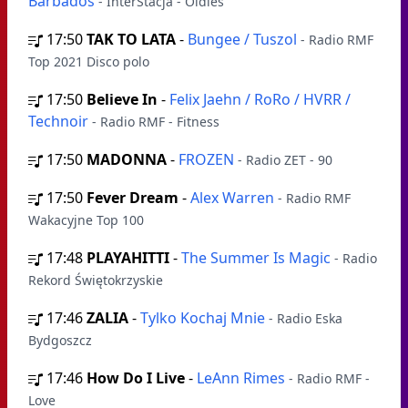
Barbados
- InterStacja - Oldies
17:50
TAK TO LATA
-
Bungee / Tuszol
- Radio RMF
Top 2021 Disco polo
17:50
Believe In
-
Felix Jaehn / RoRo / HVRR /
Technoir
- Radio RMF - Fitness
17:50
MADONNA
-
FROZEN
- Radio ZET - 90
17:50
Fever Dream
-
Alex Warren
- Radio RMF
Wakacyjne Top 100
17:48
PLAYAHITTI
-
The Summer Is Magic
- Radio
Rekord Świętokrzyskie
17:46
ZALIA
-
Tylko Kochaj Mnie
- Radio Eska
Bydgoszcz
17:46
How Do I Live
-
LeAnn Rimes
- Radio RMF -
Love