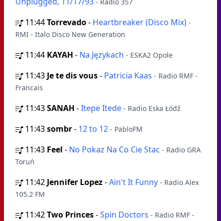
Unplugged, 11/17/93
- Radio 357
11:44
Torrevado
-
Heartbreaker (Disco Mix)
-
RMI - Italo Disco New Generation
11:44
KAYAH
-
Na Językach
- ESKA2 Opole
11:43
Je te dis vous
-
Patricia Kaas
- Radio RMF -
Francais
11:43
SANAH
-
Itepe Itede
- Radio Eska Łódź
11:43
sombr
-
12 to 12
- PabloFM
11:43
Feel
-
No Pokaz Na Co Cie Stac
- Radio GRA
Toruń
11:42
Jennifer Lopez
-
Ain't It Funny
- Radio Alex
105.2 FM
11:42
Two Princes
-
Spin Doctors
- Radio RMF -