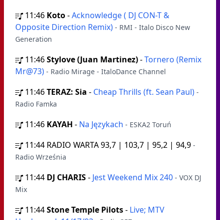
11:46
Koto
-
Acknowledge ( DJ CON-T &
Opposite Direction Remix)
- RMI - Italo Disco New
Generation
11:46
Stylove (Juan Martinez)
-
Tornero (Remix
Mr@73)
- Radio Mirage - ItaloDance Channel
11:46
TERAZ: Sia
-
Cheap Thrills (ft. Sean Paul)
-
Radio Famka
11:46
KAYAH
-
Na Językach
- ESKA2 Toruń
11:44
RADIO WARTA 93,7 | 103,7 | 95,2 | 94,9
-
Radio Września
11:44
DJ CHARIS
-
Jest Weekend Mix 240
- VOX DJ
Mix
11:44
Stone Temple Pilots
-
Live; MTV