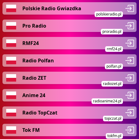
Polskie Radio Gwiazdka
polskieradio.pl
Pro Radio
proradio.pl
RMF24
rmf24.pl
Radio Polfan
polfan.pl
Radio ZET
radiozet.pl
Anime 24
radioanime24.pl
Radio TopCzat
topczat.pl
Tok FM
tokfm.pl