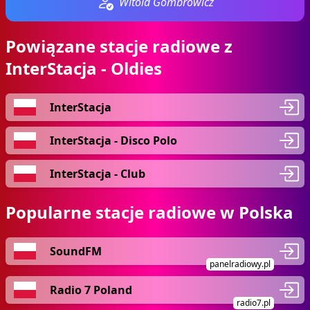
Witold Gombrowicz
Powiązane stacje radiowe z
InterStacja - Oldies
InterStacja
InterStacja - Disco Polo
InterStacja - Club
Popularne stacje radiowe w Polska
SoundFM
panelradiowy.pl
Radio 7 Poland
radio7.pl