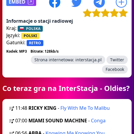
EMBED
Informacje o stacji radiowej
Kraj:
POLSKA
Języki:
POLSKI
Gatunki:
RETRO
Kodek: MP3
Bitrate: 128kb/s
Strona internetowa:
interstacja.pl
Twitter
Facebook
Co teraz gra na InterStacja - Oldies?
11:48
RICKY KING
-
Fly With Me To Malibu
07:00
MIAMI SOUND MACHINE
-
Conga
06:56
ABBA
-
Knowing Me Knowing You