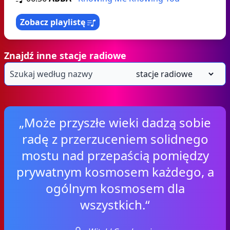
Zobacz playlistę
Znajdź inne stacje radiowe
„Może przyszłe wieki dadzą sobie
radę z przerzuceniem solidnego
mostu nad przepaścią pomiędzy
prywatnym kosmosem każdego, a
ogólnym kosmosem dla
wszystkich.“