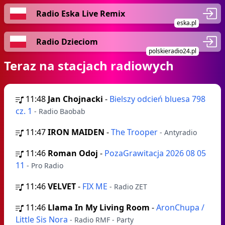
Radio Eska Live Remix
eska.pl
Radio Dzieciom
polskieradio24.pl
Teraz na stacjach radiowych
11:48
Jan Chojnacki
-
Bielszy odcień bluesa 798
cz. 1
- Radio Baobab
11:47
IRON MAIDEN
-
The Trooper
- Antyradio
11:46
Roman Odoj
-
PozaGrawitacja 2026 08 05
11
- Pro Radio
11:46
VELVET
-
FIX ME
- Radio ZET
11:46
Llama In My Living Room
-
AronChupa /
Little Sis Nora
- Radio RMF - Party