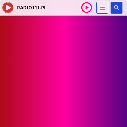
RADIO111.PL
Szuka