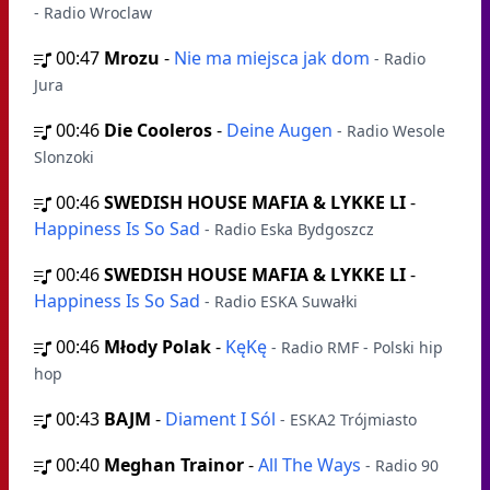
- Radio Wroclaw
00:47
Mrozu
-
Nie ma miejsca jak dom
- Radio
Jura
00:46
Die Cooleros
-
Deine Augen
- Radio Wesole
Slonzoki
00:46
SWEDISH HOUSE MAFIA & LYKKE LI
-
Happiness Is So Sad
- Radio Eska Bydgoszcz
00:46
SWEDISH HOUSE MAFIA & LYKKE LI
-
Happiness Is So Sad
- Radio ESKA Suwałki
00:46
Młody Polak
-
KęKę
- Radio RMF - Polski hip
hop
00:43
BAJM
-
Diament I Sól
- ESKA2 Trójmiasto
00:40
Meghan Trainor
-
All The Ways
- Radio 90