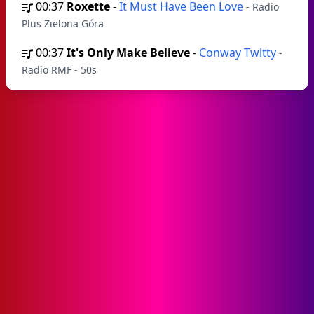
00:37
Roxette
-
It Must Have Been Love
- Radio
Plus Zielona Góra
00:37
It's Only Make Believe
-
Conway Twitty
-
Radio RMF - 50s