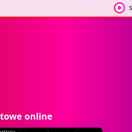
S
etowe online
erStacja