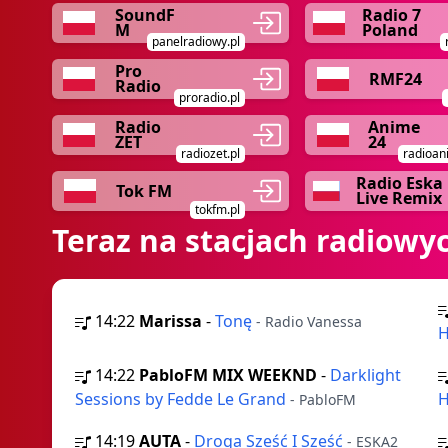
SoundF
Radio 7
M
Poland
panelradiowy.pl
Pro
RMF24
Radio
proradio.pl
Radio
Anime
ZET
24
radiozet.pl
radioan
Radio Eska
Tok FM
Live Remix
tokfm.pl
Teraz na stacjach radiowy
14:22
Marissa
-
Tonę
- Radio Vanessa
H
14:22
PabloFM MIX WEEKND
-
Darklight
Sessions by Fedde Le Grand
H
- PabloFM
14:19
AUTA
-
Droga Sześć I Sześć
- ESKA2