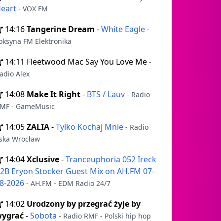
eart
- VOX FM
14:16
Tangerine Dream
-
White Eagle
-
oksyna FM Elektronika
14:11
Fleetwood Mac Say You Love Me
-
adio Alex
14:08
Make It Right
-
BTS / Lauv
- Radio
MF - GameMusic
14:05
ZALIA
-
Tylko Kochaj Mnie
- Radio
ska Wrocław
14:04
Xclusive
-
Tranceuphoria 052 Ireck
2B Eryon Stocker Guest Mix on AH.FM 07-
8-2026
- AH.FM - EDM Radio 24/7
14:02
Urodzony by przegrać żyje by
ygrać
-
Sobota
- Radio RMF - Polski hip hop