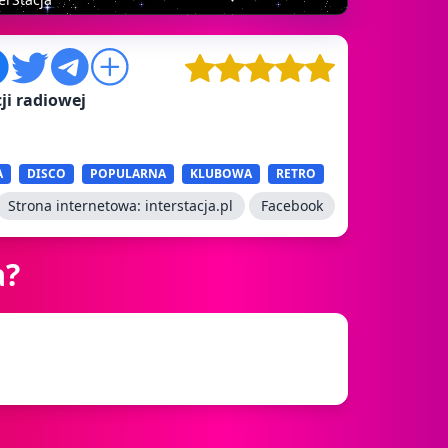
ji radiowej
A
DISCO
POPULARNA
KLUBOWA
RETRO
Strona internetowa:
interstacja.pl
Facebook
a?