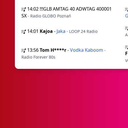
14:02
!!!GLB AMTAG 40 ADWTAG 400001
SX
G
- Radio GLOBO Poznań
14:01
Kajoa
-
Jaka
- LOOP 24 Radio
A
13:56
Tom H****r
-
Vodka Kaboom
-
F
Radio Forever 80s
V