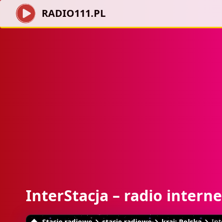
RADIO111.PL
InterStacja – radio intern
Stacje radiowe
stacje radiowe
kraj: Polska
Int