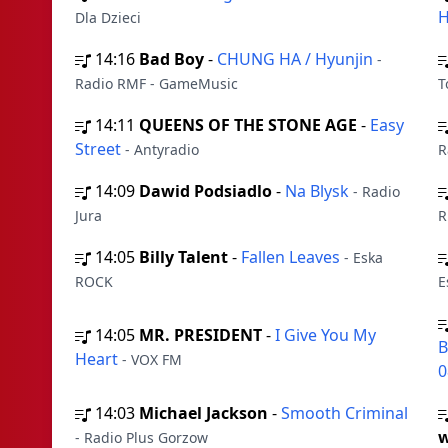
H
Dla Dzieci
14:16
Bad Boy
-
CHUNG HA / Hyunjin
-
Radio RMF - GameMusic
T
14:11
QUEENS OF THE STONE AGE
-
Easy
Street
- Antyradio
R
14:09
Dawid Podsiadlo
-
Na Blysk
- Radio
Jura
R
14:05
Billy Talent
-
Fallen Leaves
- Eska
ROCK
E
14:05
MR. PRESIDENT
-
I Give You My
B
Heart
- VOX FM
0
14:03
Michael Jackson
-
Smooth Criminal
w
- Radio Plus Gorzow