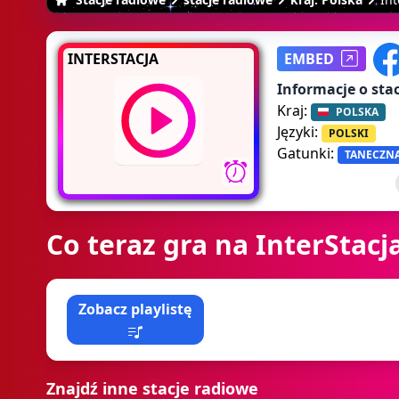
INTERSTACJA
EMBED
Informacje o stac
Kraj:
POLSKA
Języki:
POLSKI
Gatunki:
TANECZN
Co teraz gra na InterStacj
Zobacz playlistę
Znajdź inne stacje radiowe