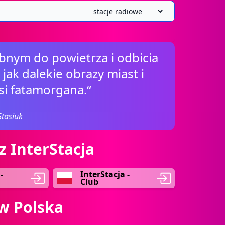
bnym do powietrza i odbicia
jak dalekie obrazy miast i
si fatamorgana.“
Stasiuk
z InterStacja
-
InterStacja -
Club
w Polska