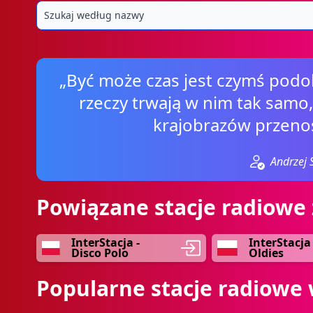
„Być może czas jest czymś podo
rzeczy trwają w nim tak samo, 
krajobrazów przeno
Andrzej 
Powiązane stacje radiowe 
InterStacja -
InterStacja 
Disco Polo
Oldies
Popularne stacje radiowe 