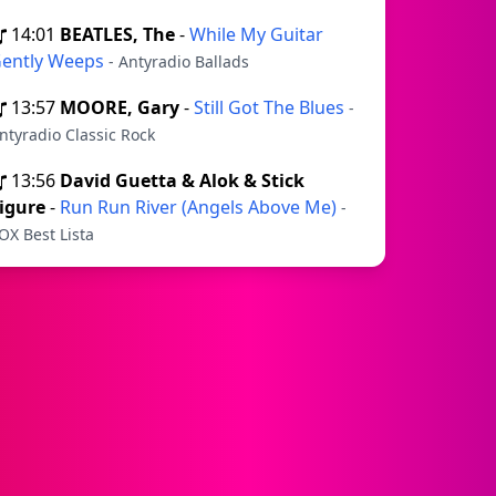
14:01
BEATLES, The
-
While My Guitar
ently Weeps
- Antyradio Ballads
13:57
MOORE, Gary
-
Still Got The Blues
-
ntyradio Classic Rock
13:56
David Guetta & Alok & Stick
igure
-
Run Run River (Angels Above Me)
-
OX Best Lista