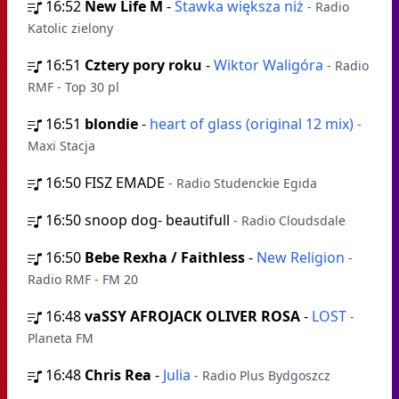
16:52
New Life M
-
Stawka większa niż
- Radio
Katolic zielony
16:51
Cztery pory roku
-
Wiktor Waligóra
- Radio
RMF - Top 30 pl
16:51
blondie
-
heart of glass (original 12 mix)
-
Maxi Stacja
16:50
FISZ EMADE
- Radio Studenckie Egida
16:50
snoop dog- beautifull
- Radio Cloudsdale
16:50
Bebe Rexha / Faithless
-
New Religion
-
Radio RMF - FM 20
16:48
vaSSY AFROJACK OLIVER ROSA
-
LOST
-
Planeta FM
16:48
Chris Rea
-
Julia
- Radio Plus Bydgoszcz