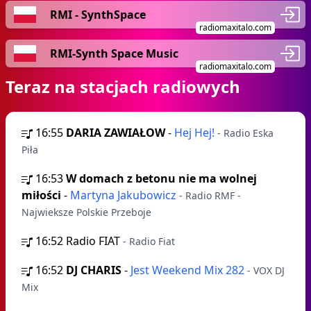
RMI - SynthSpace
radiomaxitalo.com
RMI-Synth Space Music
radiomaxitalo.com
Teraz na stacjach radiowych
16:55
DARIA ZAWIAŁOW
-
Hej Hej!
- Radio Eska
Piła
16:53
W domach z betonu nie ma wolnej
miłości
-
Martyna Jakubowicz
- Radio RMF -
Najwieksze Polskie Przeboje
16:52
Radio FIAT
- Radio Fiat
16:52
DJ CHARIS
-
Jest Weekend Mix 282
- VOX DJ
Mix