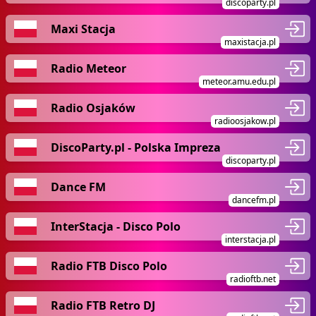
discoparty.pl
Maxi Stacja
maxistacja.pl
Radio Meteor
meteor.amu.edu.pl
Radio Osjaków
radioosjakow.pl
DiscoParty.pl - Polska Impreza
discoparty.pl
Dance FM
dancefm.pl
InterStacja - Disco Polo
interstacja.pl
Radio FTB Disco Polo
radioftb.net
Radio FTB Retro DJ