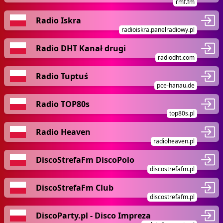
rmf.fm
Radio Iskra
radioiskra.panelradiowy.pl
Radio DHT Kanał drugi
radiodht.com
Radio Tuptuś
pce-hanau.de
Radio TOP80s
top80s.pl
Radio Heaven
radioheaven.pl
DiscoStrefaFm DiscoPolo
discostrefafm.pl
DiscoStrefaFm Club
discostrefafm.pl
DiscoParty.pl - Disco Impreza