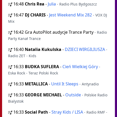
16:48
Chris Rea
-
Julia
- Radio Plus Bydgoszcz
16:47
DJ CHARIS
-
Jest Weekend Mix 282
- VOX DJ
Mix
16:42
Gra AutoPilot audycje Trance Party
- Radio
Party Kanał Trance
16:40
Natalia Kukulska
-
DZIECI WIRGILIUSZA
-
Radio ZET - Kids
16:33
BUDKA SUFLERA
-
Cień Wielkiej Góry
-
Eska Rock - Teraz Polski Rock
16:33
METALLICA
-
Until It Sleeps
- Antyradio
16:33
GEORGE MICHAEL
-
Outside
- Polskie Radio
Bialystok
16:33
Social Path
-
Stray Kids / LISA
- Radio RMF -