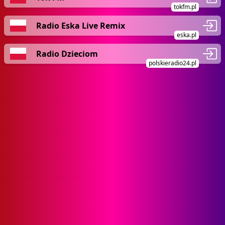
tokfm.pl
Radio Eska Live Remix
eska.pl
Radio Dzieciom
polskieradio24.pl