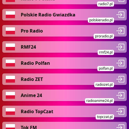
radio7.pl
Polskie Radio Gwiazdka
polskieradio.pl
Pro Radio
proradio.pl
RMF24
rmf24.pl
Radio Polfan
polfan.pl
Radio ZET
radiozet.pl
Anime 24
radioanime24.pl
Radio TopCzat
topczat.pl
Tok FM