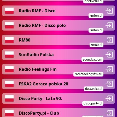
onelive80.pl
Radio RMF - Disco
rmfon.pl
Radio RMF - Disco polo
rmfon.pl
RM80
rm80.pl
SunRadio Polska
soundva.com
Radio Feelings Fm
radiofeelingsfm.eu
ESKA2 Gorąca polska 20
dwa.eska.pl
Disco Party - Lata 90.
discoparty.pl
DiscoParty.pl - Club