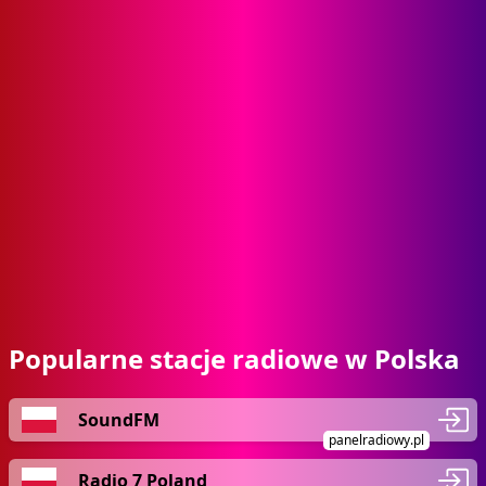
Popularne stacje radiowe w Polska
SoundFM
panelradiowy.pl
Radio 7 Poland