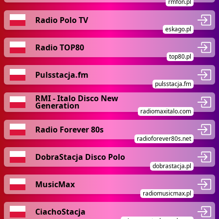
rmfon.pl
Radio Polo TV
eskago.pl
Radio TOP80
top80.pl
Pulsstacja.fm
pulsstacja.fm
RMI - Italo Disco New
Generation
radiomaxitalo.com
Radio Forever 80s
radioforever80s.net
DobraStacja Disco Polo
dobrastacja.pl
MusicMax
radiomusicmax.pl
CiachoStacja