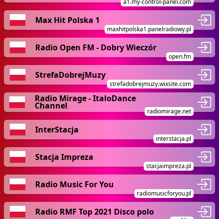
a1.my-control-panel.com
Max Hit Polska 1
maxhitpolska1.panelradiowy.pl
Radio Open FM - Dobry Wieczór
open.fm
StrefaDobrejMuzy
strefadobrejmuzy.wixsite.com
Radio Mirage - ItaloDance
Channel
radiomirage.net
InterStacja
interstacja.pl
Stacja Impreza
stacjaimpreza.pl
Radio Music For You
radiomusicforyou.pl
Radio RMF Top 2021 Disco polo