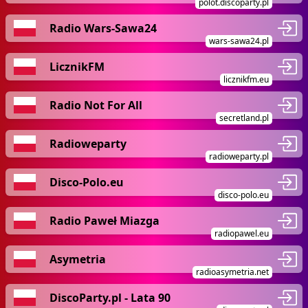
polot.discoparty.pl
Radio Wars-Sawa24
wars-sawa24.pl
LicznikFM
licznikfm.eu
Radio Not For All
secretland.pl
Radioweparty
radioweparty.pl
Disco-Polo.eu
disco-polo.eu
Radio Paweł Miazga
radiopawel.eu
Asymetria
radioasymetria.net
DiscoParty.pl - Lata 90