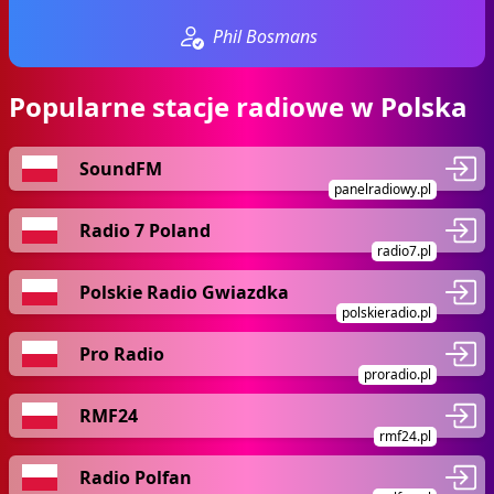
Phil Bosmans
Popularne stacje radiowe w Polska
SoundFM
panelradiowy.pl
Radio 7 Poland
radio7.pl
Polskie Radio Gwiazdka
polskieradio.pl
Pro Radio
proradio.pl
RMF24
rmf24.pl
Radio Polfan