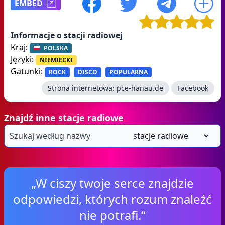
EMBED
Informacje o stacji radiowej
Kraj:
POLSKA
Języki:
NIEMIECKI
Gatunki:
ROCK
DISCO
POPULARNA
Strona internetowa:
pce-hanau.de
Facebook
Znajdź inne stacje radiowe
„W ciszy twoje serce znajdzie
odpowiedzi, których rozum znaleźć
nie potrafi.“