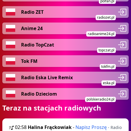
polfan.pl
Radio ZET
radiozet.pl
Anime 24
radioanime24.pl
Radio TopCzat
topczat.pl
Tok FM
tokfm.pl
Radio Eska Live Remix
eska.pl
Radio Dzieciom
polskieradio24.pl
Teraz na stacjach radiowych
02:58
Halina Frąckowiak
-
Napisz Proszę
- Radio