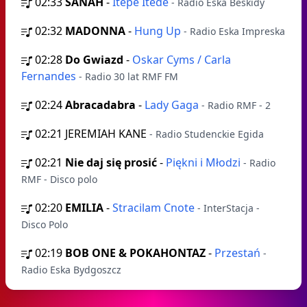
02:33
SANAH
-
Itepe Itede
- Radio Eska Beskidy
02:32
MADONNA
-
Hung Up
- Radio Eska Impreska
02:28
Do Gwiazd
-
Oskar Cyms / Carla
Fernandes
- Radio 30 lat RMF FM
02:24
Abracadabra
-
Lady Gaga
- Radio RMF - 2
02:21
JEREMIAH KANE
- Radio Studenckie Egida
02:21
Nie daj się prosić
-
Piękni i Młodzi
- Radio
RMF - Disco polo
02:20
EMILIA
-
Stracilam Cnote
- InterStacja -
Disco Polo
02:19
BOB ONE & POKAHONTAZ
-
Przestań
-
Radio Eska Bydgoszcz