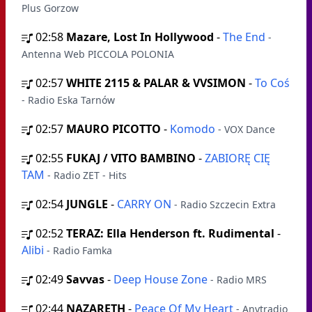
Plus Gorzow
02:58
Mazare, Lost In Hollywood
-
The End
-
Antenna Web PICCOLA POLONIA
02:57
WHITE 2115 & PALAR & VVSIMON
-
To Coś
- Radio Eska Tarnów
02:57
MAURO PICOTTO
-
Komodo
- VOX Dance
02:55
FUKAJ / VITO BAMBINO
-
ZABIORĘ CIĘ
TAM
- Radio ZET - Hits
02:54
JUNGLE
-
CARRY ON
- Radio Szczecin Extra
02:52
TERAZ: Ella Henderson ft. Rudimental
-
Alibi
- Radio Famka
02:49
Savvas
-
Deep House Zone
- Radio MRS
02:44
NAZARETH
-
Peace Of My Heart
- Anytradio