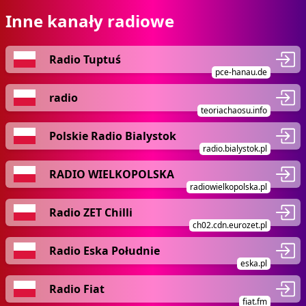
Inne kanały radiowe
Radio Tuptuś
pce-hanau.de
radio
teoriachaosu.info
Polskie Radio Bialystok
radio.bialystok.pl
RADIO WIELKOPOLSKA
radiowielkopolska.pl
Radio ZET Chilli
ch02.cdn.eurozet.pl
Radio Eska Południe
eska.pl
Radio Fiat
fiat.fm