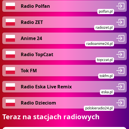
Radio Polfan
polfan.pl
Radio ZET
radiozet.pl
Anime 24
radioanime24.pl
Radio TopCzat
topczat.pl
Tok FM
tokfm.pl
Radio Eska Live Remix
eska.pl
Radio Dzieciom
polskieradio24.pl
Teraz na stacjach radiowych