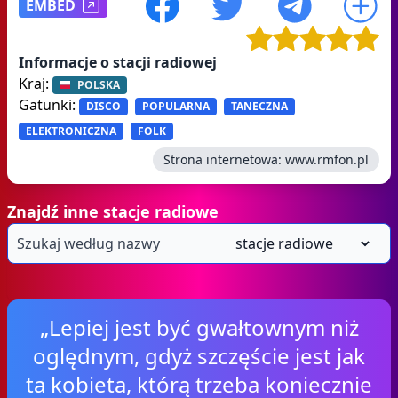
EMBED
Informacje o stacji radiowej
Kraj:
POLSKA
Gatunki:
DISCO
POPULARNA
TANECZNA
ELEKTRONICZNA
FOLK
Strona internetowa:
www.rmfon.pl
Znajdź inne stacje radiowe
„Lepiej jest być gwałtownym niż
oględnym, gdyż szczęście jest jak
ta kobieta, którą trzeba koniecznie