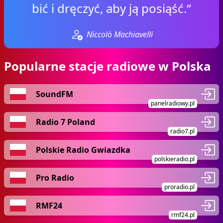
bić i dręczyć, aby ją posiąść.“
Niccolò Machiavelli
Popularne stacje radiowe w Polska
SoundFM
panelradiowy.pl
Radio 7 Poland
radio7.pl
Polskie Radio Gwiazdka
polskieradio.pl
Pro Radio
proradio.pl
RMF24
rmf24.pl