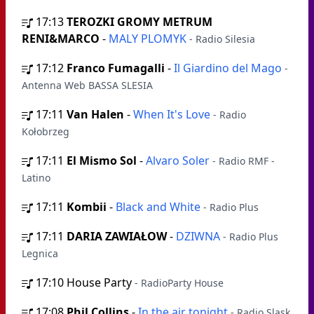
17:13
TEROZKI GROMY METRUM
RENI&MARCO
-
MALY PLOMYK
- Radio Silesia
17:12
Franco Fumagalli
-
Il Giardino del Mago
-
Antenna Web BASSA SLESIA
17:11
Van Halen
-
When It's Love
- Radio
Kołobrzeg
17:11
El Mismo Sol
-
Alvaro Soler
- Radio RMF -
Latino
17:11
Kombii
-
Black and White
- Radio Plus
17:11
DARIA ZAWIAŁOW
-
DZIWNA
- Radio Plus
Legnica
17:10
House Party
- RadioParty House
17:08
Phil Collins
-
In the air tonight
- Radio Slask