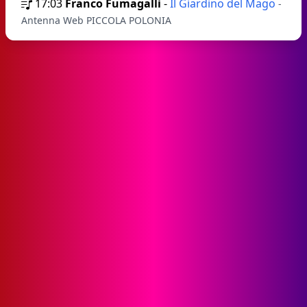
17:03
Franco Fumagalli
-
Il Giardino del Mago
-
Antenna Web PICCOLA POLONIA