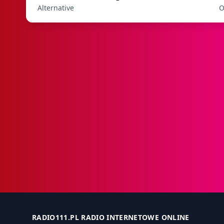
Alternative
O
RADIO111.PL RADIO INTERNETOWE ONLINE