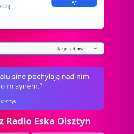
Wodą
żalu sine pochylają nad nim
woim synem.“
perczyk
z Radio Eska Olsztyn