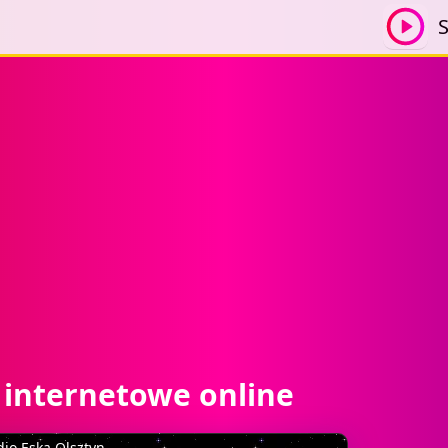
S
o internetowe online
io Eska Olsztyn