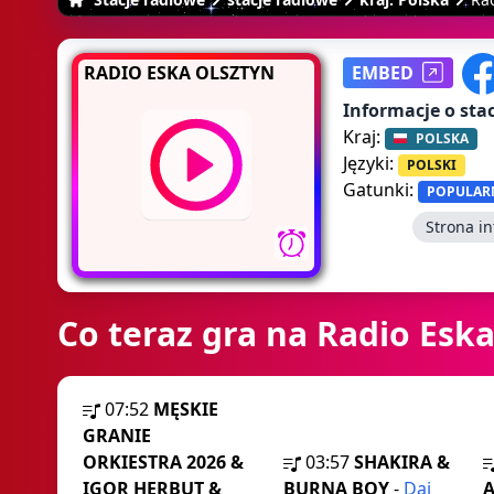
RADIO ESKA OLSZTYN
EMBED
Informacje o stac
Kraj:
POLSKA
Języki:
POLSKI
Gatunki:
POPULAR
Strona i
Co teraz gra na Radio Eska
07:52
MĘSKIE
GRANIE
ORKIESTRA 2026 &
03:57
SHAKIRA &
IGOR HERBUT &
BURNA BOY
-
Dai