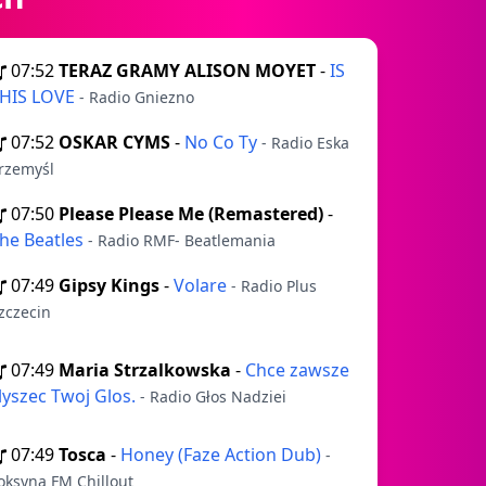
07:52
TERAZ GRAMY ALISON MOYET
-
IS
HIS LOVE
- Radio Gniezno
07:52
OSKAR CYMS
-
No Co Ty
- Radio Eska
rzemyśl
07:50
Please Please Me (Remastered)
-
he Beatles
- Radio RMF- Beatlemania
07:49
Gipsy Kings
-
Volare
- Radio Plus
zczecin
07:49
Maria Strzalkowska
-
Chce zawsze
lyszec Twoj Glos.
- Radio Głos Nadziei
07:49
Tosca
-
Honey (Faze Action Dub)
-
oksyna FM Chillout