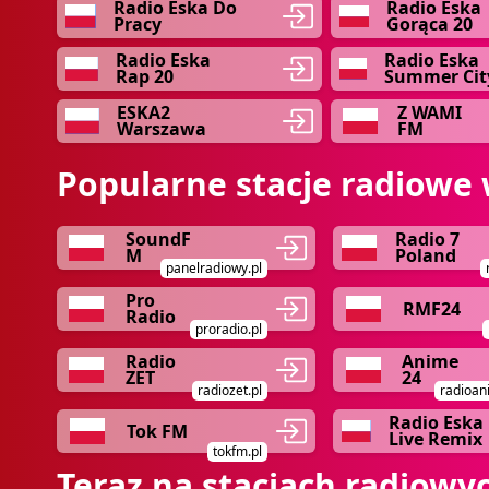
Radio Eska Do
Radio Eska
Pracy
Gorąca 20
Radio Eska
Radio Eska
Rap 20
Summer Cit
ESKA2
Z WAMI
Warszawa
FM
Popularne stacje radiowe 
SoundF
Radio 7
M
Poland
panelradiowy.pl
Pro
RMF24
Radio
proradio.pl
Radio
Anime
ZET
24
radiozet.pl
radioan
Radio Eska
Tok FM
Live Remix
tokfm.pl
Teraz na stacjach radiowy