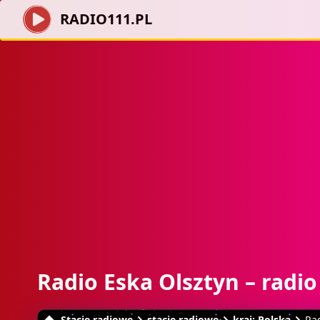
RADIO111.PL
Radio Eska Olsztyn – radi
Stacje radiowe
stacje radiowe
kraj: Polska
Rad