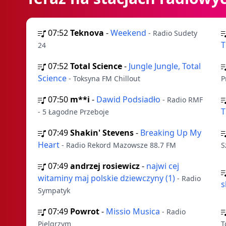
07:52
Teknova
-
Weekend
- Radio Sudety
T
24
07:52
Total Science
-
Jungle Jungle, Total
Science
- Toksyna FM Chillout
P
07:50
m**i
-
Dawid Podsiadło
- Radio RMF
T
- 5 Łagodne Przeboje
07:49
Shakin' Stevens
-
Breaking Up My
Heart
- Radio Rekord Mazowsze 88.7 FM
S
07:49
andrzej rosiewicz
-
najwi cej
witaminy maj polskie dziewczyny (1)
- Radio
s
Sympatyk
07:49
Powrot
-
Missio Musica
- Radio
Pielgrzym
T