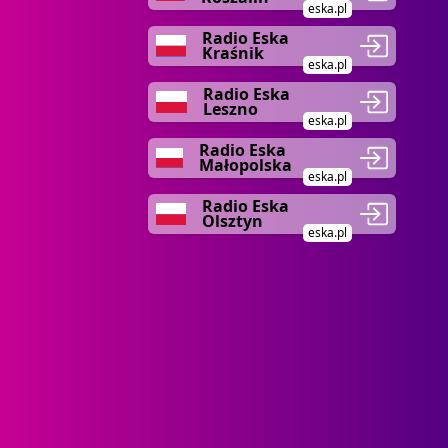
eska.pl
Radio Eska
Kraśnik
eska.pl
Radio Eska
Leszno
eska.pl
Radio Eska
Małopolska
eska.pl
Radio Eska
Olsztyn
eska.pl