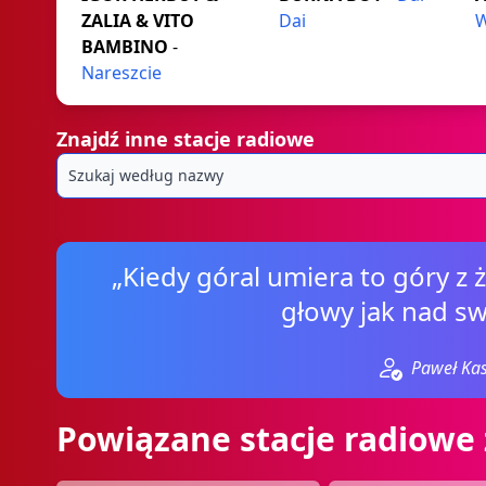
ZALIA & VITO
Dai
BAMBINO
-
Nareszcie
Znajdź inne stacje radiowe
„Kiedy góral umiera to góry z 
głowy jak nad s
Paweł Kas
Powiązane stacje radiowe 