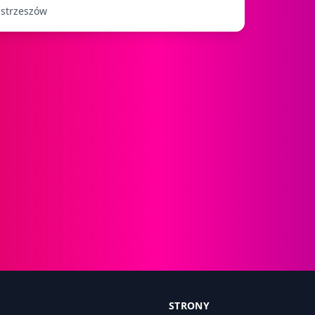
strzeszów
STRONY