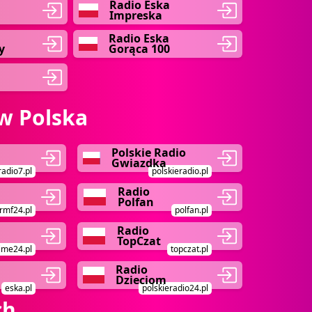
Radio Eska
Impreska
Radio Eska
y
Gorąca 100
w Polska
Polskie Radio
Gwiazdka
radio7.pl
polskieradio.pl
Radio
Polfan
rmf24.pl
polfan.pl
Radio
TopCzat
ime24.pl
topczat.pl
Radio
Dzieciom
eska.pl
polskieradio24.pl
ch