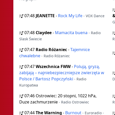
07:48
JEANETTE
-
Rock My Life
&
- VOX Dance
G
07:48
Claydee
-
Mamacita buena
- Radio
Slask Świecie
R
07:47
Radio Różaniec
-
Tajemnice
chwalebne
- Radio Różaniec
07:47
Wszechnica FWW
-
Polują, gryzą,
zabijają – najniebezpieczniejsze zwierzęta w
Polsce / Bartosz Popczyński
- Radio
D
Kuropatwa
07:46
Ostrowiec: 20 stopni, 1022 hPa,
Duze zachmurzenie
- Radio Ostrowiec
R
07:44
The Warning
-
Burnout
- Euroradio -