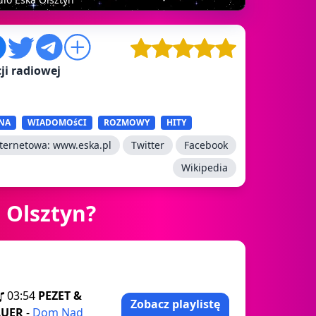
ji radiowej
NA
WIADOMOśCI
ROZMOWY
HITY
nternetowa:
www.eska.pl
Twitter
Facebook
Wikipedia
 Olsztyn?
03:54
PEZET &
Zobacz playlistę
AUER
-
Dom Nad