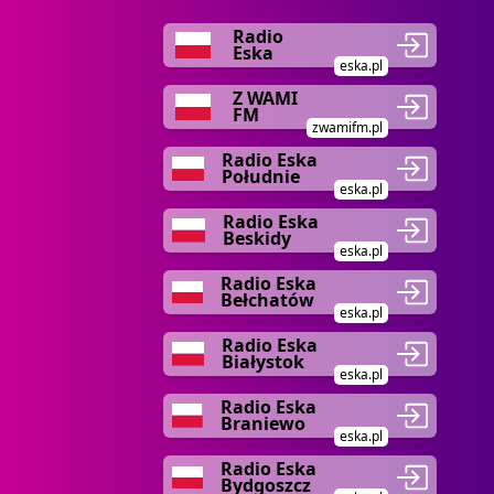
Radio
Eska
eska.pl
Z WAMI
FM
zwamifm.pl
Radio Eska
Południe
eska.pl
Radio Eska
Beskidy
eska.pl
Radio Eska
Bełchatów
eska.pl
Radio Eska
Białystok
eska.pl
Radio Eska
Braniewo
eska.pl
Radio Eska
Bydgoszcz