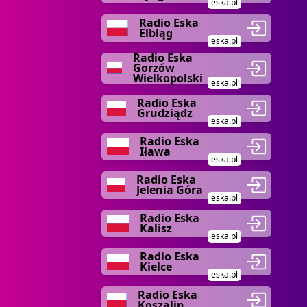
eska.pl
Radio Eska
Elbląg
eska.pl
Radio Eska
Gorzów
Wielkopolski
eska.pl
Radio Eska
Grudziądz
eska.pl
Radio Eska
Iława
eska.pl
Radio Eska
Jelenia Góra
eska.pl
Radio Eska
Kalisz
eska.pl
Radio Eska
Kielce
eska.pl
Radio Eska
Koszalin