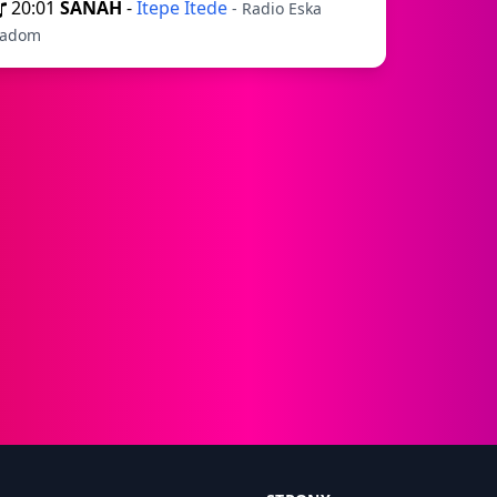
20:01
SANAH
-
Itepe Itede
- Radio Eska
adom