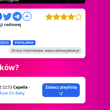
ji radiowej
DISCO
POPULARNA
Strona internetowa:
www.radioosjakow.pl
aków?
22:53
Capella
-
Zobacz playlistę
ove On Baby