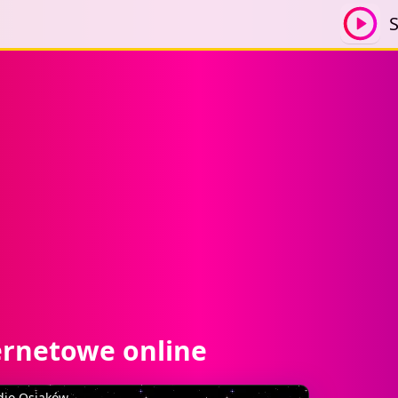
S
ernetowe online
dio Osjaków