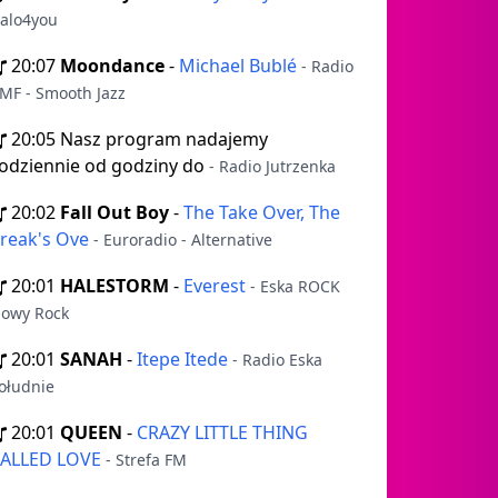
talo4you
20:07
Moondance
-
Michael Bublé
- Radio
MF - Smooth Jazz
20:05
Nasz program nadajemy
odziennie od godziny do
- Radio Jutrzenka
20:02
Fall Out Boy
-
The Take Over, The
reak's Ove
- Euroradio - Alternative
20:01
HALESTORM
-
Everest
- Eska ROCK
owy Rock
20:01
SANAH
-
Itepe Itede
- Radio Eska
ołudnie
20:01
QUEEN
-
CRAZY LITTLE THING
ALLED LOVE
- Strefa FM