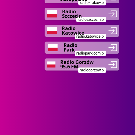
radiokrakow.pl
Radio
Szczecin
radioszczecin.pl
Radio
Katowice
radio.katowice.pl
Radio
Park
radiopark.com.pl
Radio Gorzów
95.6 FM
radiogorzow.pl