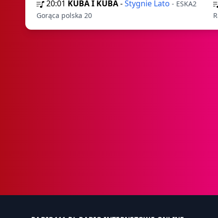
20:01
KUBA I KUBA
-
Stygnie Lato
- ESKA2
Gorąca polska 20
R