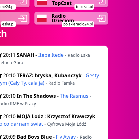
TopCzat
ime24.pl
topczat.pl
Radio
Dzieciom
eska.pl
polskieradio24.pl
ch
20:11
SANAH
-
Itepe Itede
- Radio Eska
ielona Góra
20:10
TERAZ: bryska, Kubanczyk
-
Gesty
ym (Caly Ty, cala ja)
- Radio Famka
20:10
In The Shadows
-
The Rasmus
-
adio RMF w Pracy
20:10
MOJA Lodz : Krzysztof Krawczyk
-
o co dał nam świat
- Cyfrowa Moja Łódź
20:09
Bad Boys Blue
-
Fly Away
- Radio