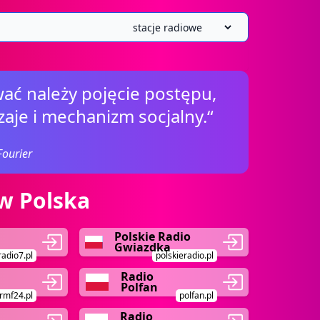
ać należy pojęcie postępu,
aje i mechanizm socjalny.“
Fourier
w Polska
Polskie Radio
Gwiazdka
radio7.pl
polskieradio.pl
Radio
Polfan
rmf24.pl
polfan.pl
Radio