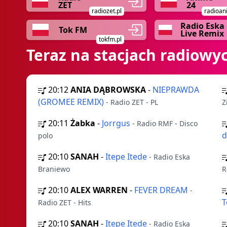
ZET
24
radiozet.pl
radioan
Radio Eska
Tok FM
Live Remix
tokfm.pl
Teraz na stacjach radiowy
20:12
ANIA DĄBROWSKA
-
NIEPRAWDA
(GROMEE REMIX)
- Radio ZET - PL
Z
20:11
Żabka
-
Jorrgus
- Radio RMF - Disco
d
polo
20:10
SANAH
-
Itepe Itede
- Radio Eska
Braniewo
R
20:10
ALEX WARREN
-
FEVER DREAM
-
T
Radio ZET - Hits
20:10
SANAH
-
Itepe Itede
- Radio Eska