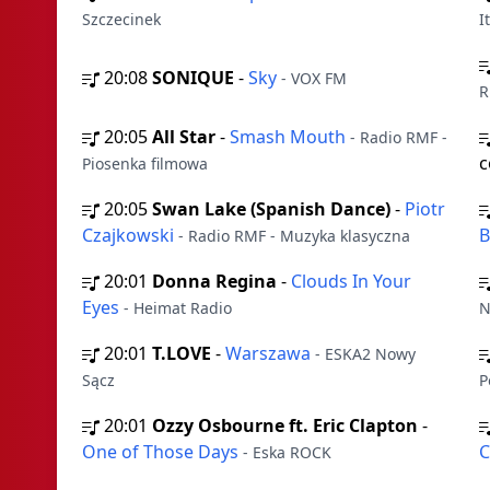
Szczecinek
I
20:08
SONIQUE
-
Sky
- VOX FM
R
20:05
All Star
-
Smash Mouth
- Radio RMF -
c
Piosenka filmowa
20:05
Swan Lake (Spanish Dance)
-
Piotr
Czajkowski
B
- Radio RMF - Muzyka klasyczna
20:01
Donna Regina
-
Clouds In Your
Eyes
- Heimat Radio
N
20:01
T.LOVE
-
Warszawa
- ESKA2 Nowy
Sącz
P
20:01
Ozzy Osbourne ft. Eric Clapton
-
One of Those Days
C
- Eska ROCK