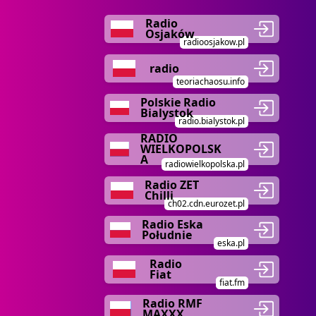
Radio
Osjaków
radioosjakow.pl
radio
teoriachaosu.info
Polskie Radio
Bialystok
radio.bialystok.pl
RADIO
WIELKOPOLSK
A
radiowielkopolska.pl
Radio ZET
Chilli
ch02.cdn.eurozet.pl
Radio Eska
Południe
eska.pl
Radio
Fiat
fiat.fm
Radio RMF
MAXXX