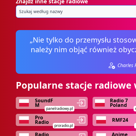
Znajdź inne stacje radiowe
„Nie tylko do przemysłu stosow
należy nim objąć również obycz
Charles 
Popularne stacje radiowe 
SoundF
Radio 7
M
Poland
panelradiowy.pl
Pro
RMF24
Radio
proradio.pl
Radio
Anime