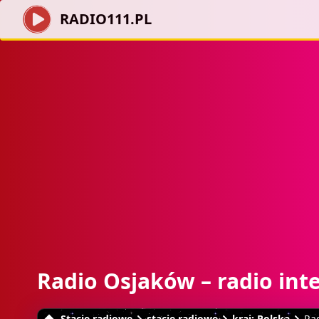
RADIO111.PL
Radio Osjaków – radio int
Stacje radiowe
stacje radiowe
kraj: Polska
Ra