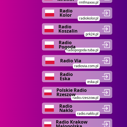
rmfmaxxx.pl
Radio
Kolor
radiokolor.pl
Radio
Koszalin
prk24.pl
Radio
Pogoda
radiopogoda.tuba.pl
Radio Via
radiovia.com.pl
Radio
Eska
eska.pl
Polskie Radio
Rzeszow
radio.rzeszow.pl
Radio
Naklo
radio.naklo.pl
Radio Krakow
Malopolska