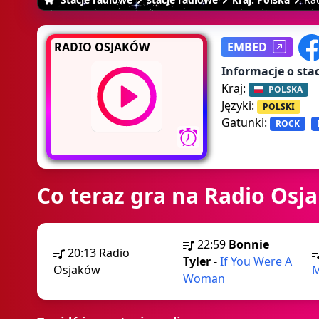
RADIO OSJAKÓW
EMBED
Informacje o stac
Kraj:
POLSKA
Języki:
POLSKI
Gatunki:
ROCK
Co teraz gra na Radio Osj
22:59
Bonnie
20:13
Radio
Tyler
-
If You Were A
Osjaków
M
Woman