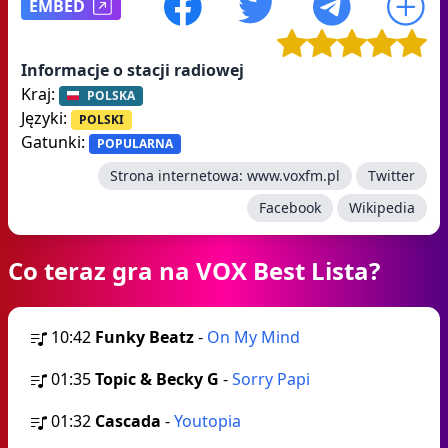
EMBED
Informacje o stacji radiowej
Kraj:
POLSKA
Języki:
POLSKI
Gatunki:
POPULARNA
Strona internetowa:
www.voxfm.pl
Twitter
Facebook
Wikipedia
Co teraz gra na VOX Best Lista?
10:42
Funky Beatz
-
On My Mind
01:35
Topic & Becky G
-
Sorry Papi
01:32
Cascada
-
Youtopia