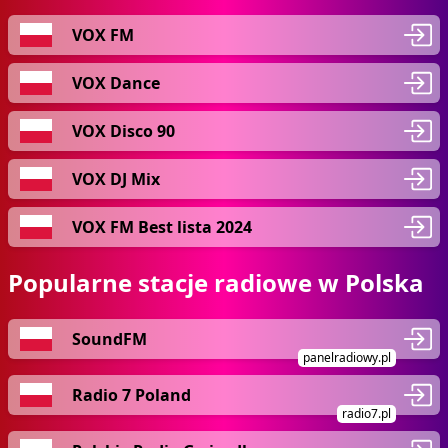
VOX FM
VOX Dance
VOX Disco 90
VOX DJ Mix
VOX FM Best lista 2024
Popularne stacje radiowe w Polska
SoundFM
panelradiowy.pl
Radio 7 Poland
radio7.pl