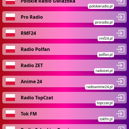
Polskie Radio Gwiazdka
polskieradio.pl
Pro Radio
proradio.pl
RMF24
rmf24.pl
Radio Polfan
polfan.pl
Radio ZET
radiozet.pl
Anime 24
radioanime24.pl
Radio TopCzat
topczat.pl
Tok FM
tokfm.pl