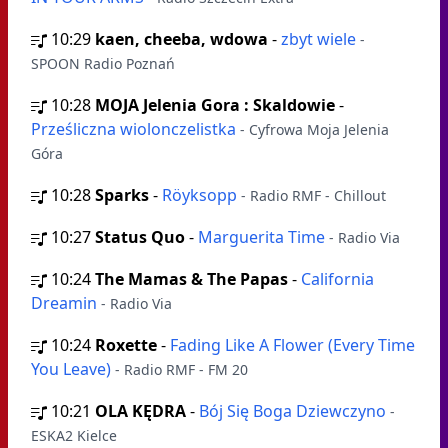
10:29
kaen, cheeba, wdowa
-
zbyt wiele
-
SPOON Radio Poznań
10:28
MOJA Jelenia Gora : Skaldowie
-
Prześliczna wiolonczelistka
- Cyfrowa Moja Jelenia
Góra
10:28
Sparks
-
Röyksopp
- Radio RMF - Chillout
10:27
Status Quo
-
Marguerita Time
- Radio Via
10:24
The Mamas & The Papas
-
California
Dreamin
- Radio Via
10:24
Roxette
-
Fading Like A Flower (Every Time
You Leave)
- Radio RMF - FM 20
10:21
OLA KĘDRA
-
Bój Się Boga Dziewczyno
-
ESKA2 Kielce