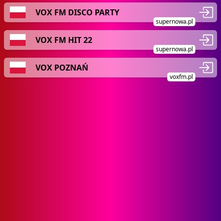
VOX FM DISCO PARTY
supernowa.pl
VOX FM HIT 22
supernowa.pl
VOX POZNAŃ
voxfm.pl