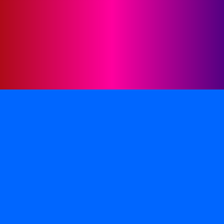
RADIO111.PL RADIO INTERNETOWE ONLINE
Witamy w naszym katalogu stacji radiowych,
uporządkowanym według gatunków, krajów i
języków.
STRONY
O nas