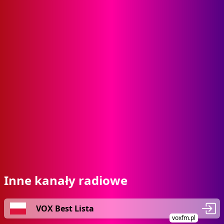
Inne kanały radiowe
VOX Best Lista
voxfm.pl