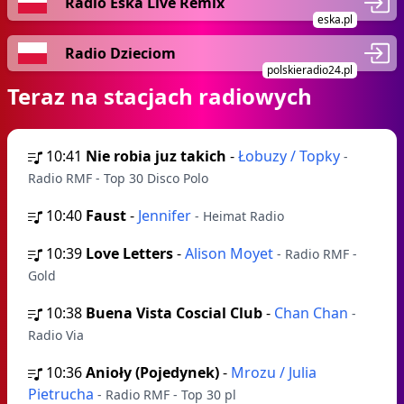
Radio Eska Live Remix
eska.pl
Radio Dzieciom
polskieradio24.pl
Teraz na stacjach radiowych
10:41
Nie robia juz takich
-
Łobuzy / Topky
-
Radio RMF - Top 30 Disco Polo
10:40
Faust
-
Jennifer
- Heimat Radio
10:39
Love Letters
-
Alison Moyet
- Radio RMF -
Gold
10:38
Buena Vista Coscial Club
-
Chan Chan
-
Radio Via
10:36
Anioły (Pojedynek)
-
Mrozu / Julia
Pietrucha
- Radio RMF - Top 30 pl