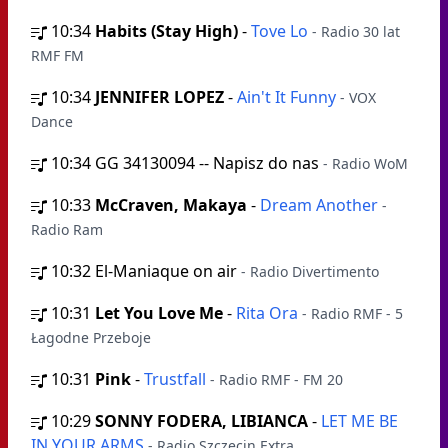
10:34
Habits (Stay High)
-
Tove Lo
- Radio 30 lat
RMF FM
10:34
JENNIFER LOPEZ
-
Ain't It Funny
- VOX
Dance
10:34
GG 34130094 -- Napisz do nas
- Radio WoM
10:33
McCraven, Makaya
-
Dream Another
-
Radio Ram
10:32
El-Maniaque on air
- Radio Divertimento
10:31
Let You Love Me
-
Rita Ora
- Radio RMF - 5
Łagodne Przeboje
10:31
Pink
-
Trustfall
- Radio RMF - FM 20
10:29
SONNY FODERA, LIBIANCA
-
LET ME BE
IN YOUR ARMS
- Radio Szczecin Extra