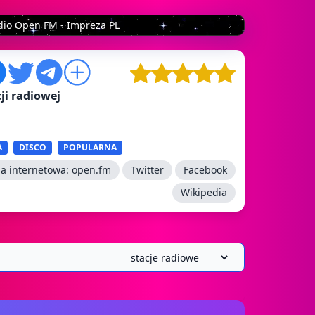
dio Open FM - Impreza PL
ji radiowej
A
DISCO
POPULARNA
na internetowa:
open.fm
Twitter
Facebook
Wikipedia