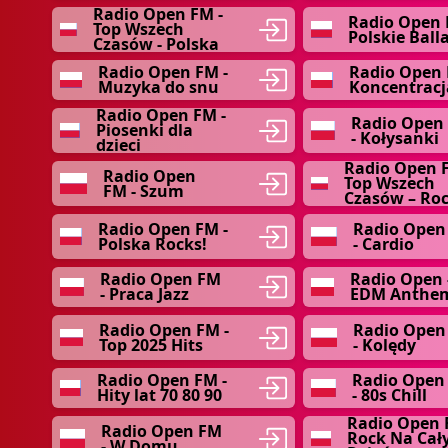
Radio Open FM -
Radio Open 
Top Wszech
Polskie Ball
Czasów - Polska
Radio Open FM -
Radio Open 
Muzyka do snu
Koncentracj
Radio Open FM -
Radio Open
Piosenki dla
- Kołysanki
dzieci
Radio Open 
Radio Open
Top Wszech
FM - Szum
Czasów – Ro
Radio Open FM -
Radio Open
Polska Rocks!
- Cardio
Radio Open FM
Radio Open 
- Praca Jazz
EDM Anthe
Radio Open FM -
Radio Open
Top 2025 Hits
- Kolędy
Radio Open FM -
Radio Open
Hity lat 70 80 90
- 80s Chill
Radio Open 
Radio Open FM
Rock Na Cał
- W Domu