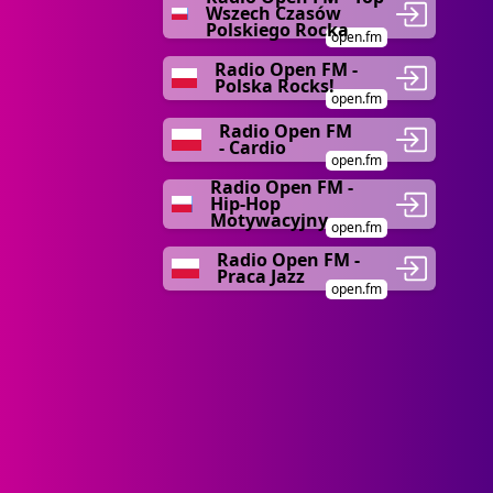
Wszech Czasów
Polskiego Rocka
open.fm
Radio Open FM -
Polska Rocks!
open.fm
Radio Open FM
- Cardio
open.fm
Radio Open FM -
Hip-Hop
Motywacyjny
open.fm
Radio Open FM -
Praca Jazz
open.fm