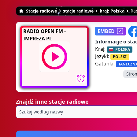
Stacje radiowe
stacje radiowe
kraj: Polska
Ra
RADIO OPEN FM -
EMBED
IMPREZA PL
Informacje o stac
Kraj:
POLSKA
Języki:
POLSKI
Gatunki:
TANECZN
Stro
Znajdź inne stacje radiowe