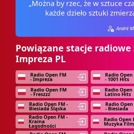
„Można by rzec, że w sztuce czas
każde dzieło sztuki zmierz
André M
Powiązane stacje radiowe 
Impreza PL
Radio Open FM
Radio Open
- Impreza
- 1001 Hits
Radio Open FM
Radio Open 
- Freszzz
Latino Hits
Radio Open FM -
Radio Open
Biesiada Śląska
- Biesiada
Radio Open FM -
Radio Open 
Kraina
Muzyka Fil
Łagodności