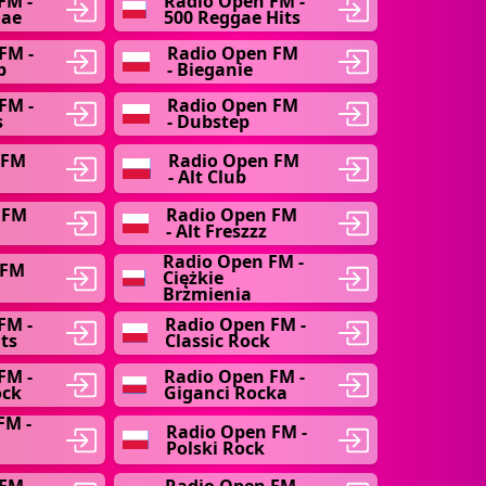
FM -
Radio Open FM -
gae
500 Reggae Hits
FM -
Radio Open FM
b
- Bieganie
FM -
Radio Open FM
s
- Dubstep
 FM
Radio Open FM
- Alt Club
 FM
Radio Open FM
- Alt Freszzz
Radio Open FM -
 FM
Ciężkie
Brzmienia
FM -
Radio Open FM -
ts
Classic Rock
FM -
Radio Open FM -
ock
Giganci Rocka
FM -
Radio Open FM -
Polski Rock