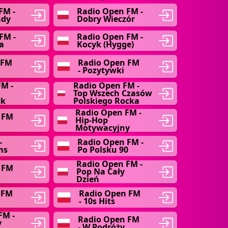
FM -
Radio Open FM -
ady
Dobry Wieczór
FM -
Radio Open FM -
a
Kocyk (Hygge)
 FM
Radio Open FM
- Pozytywki
FM -
Radio Open FM -
Top Wszech Czasów
ck
Polskiego Rocka
Radio Open FM -
 FM
Hip-Hop
Motywacyjny
-
Radio Open FM -
ms
Po Polsku 90
Radio Open FM -
 FM
Pop Na Cały
Dzień
 FM
Radio Open FM
- 10s Hits
FM -
Radio Open FM
y
- W Podróży