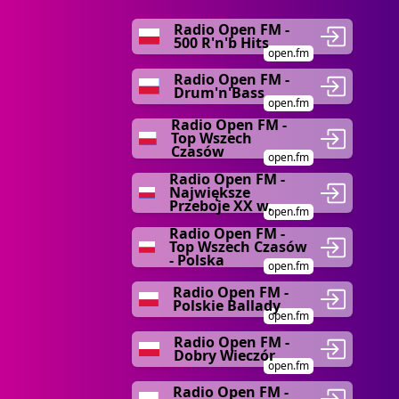
Radio Open FM -
500 R'n'b Hits
open.fm
Radio Open FM -
Drum'n'Bass
open.fm
Radio Open FM -
Top Wszech
Czasów
open.fm
Radio Open FM -
Największe
Przeboje XX w.
open.fm
Radio Open FM -
Top Wszech Czasów
- Polska
open.fm
Radio Open FM -
Polskie Ballady
open.fm
Radio Open FM -
Dobry Wieczór
open.fm
Radio Open FM -