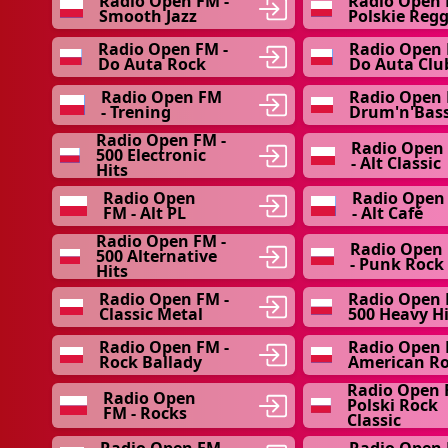
Radio Open FM -
Radio Open 
Smooth Jazz
Polskie Reg
Radio Open FM -
Radio Open 
Do Auta Rock
Do Auta Clu
Radio Open FM
Radio Open 
- Trening
Drum'n'Bas
Radio Open FM -
Radio Open
500 Electronic
- Alt Classic
Hits
Radio Open
Radio Open
FM - Alt PL
- Alt Café
Radio Open FM -
Radio Open
500 Alternative
- Punk Rock
Hits
Radio Open FM -
Radio Open 
Classic Metal
500 Heavy Hi
Radio Open FM -
Radio Open 
Rock Ballady
American R
Radio Open 
Radio Open
Polski Rock
FM - Rocks
Classic