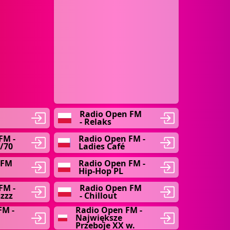
Radio Open FM
- Relaks
FM -
Radio Open FM -
/70
Ladies Café
 FM
Radio Open FM -
Hip-Hop PL
FM -
Radio Open FM
zzz
- Chillout
FM -
Radio Open FM -
Największe
Przeboje XX w.