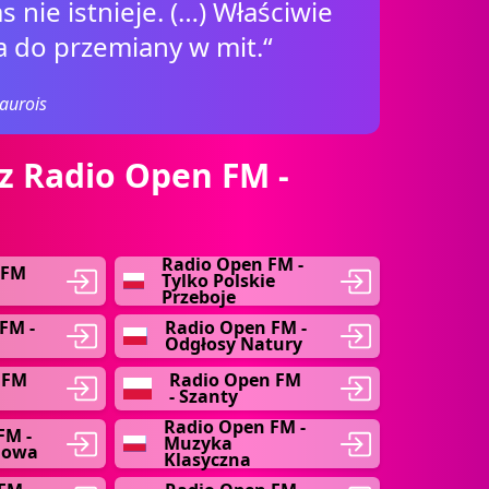
 nie istnieje. (…) Właściwie
a do przemiany w mit.“
aurois
z Radio Open FM -
Radio Open FM -
 FM
Tylko Polskie
Przeboje
FM -
Radio Open FM -
Odgłosy Natury
 FM
Radio Open FM
- Szanty
Radio Open FM -
FM -
Muzyka
mowa
Klasyczna