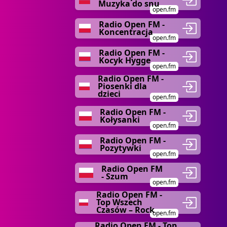
Muzyka do snu
open.fm
Radio Open FM -
Koncentracja
open.fm
Radio Open FM -
Kocyk Hygge
open.fm
Radio Open FM -
Piosenki dla
dzieci
open.fm
Radio Open FM -
Kołysanki
open.fm
Radio Open FM -
Pozytywki
open.fm
Radio Open FM
- Szum
open.fm
Radio Open FM -
Top Wszech
Czasów – Rock
open.fm
Radio Open FM - Top