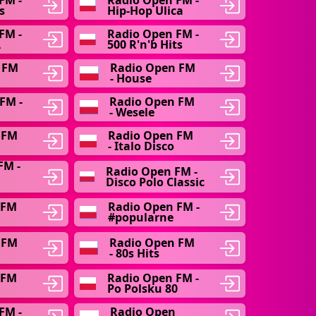
FM -
Radio Open FM -
s
Hip-Hop Ulica
FM -
Radio Open FM -
A
500 R'n'b Hits
 FM
Radio Open FM
- House
FM -
Radio Open FM
- Wesele
 FM
Radio Open FM
- Italo Disco
FM -
Radio Open FM -
Disco Polo Classic
 FM
Radio Open FM -
#popularne
 FM
Radio Open FM
- 80s Hits
 FM
Radio Open FM -
Po Polsku 80
FM -
Radio Open