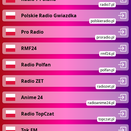
radio7.pl
Polskie Radio Gwiazdka
polskieradio.pl
Pro Radio
proradio.pl
RMF24
rmf24.pl
Radio Polfan
polfan.pl
Radio ZET
radiozet.pl
Anime 24
radioanime24.pl
Radio TopCzat
topczat.pl
Tok FM