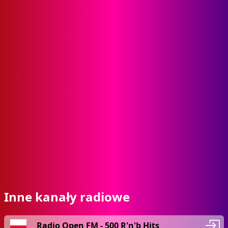
Inne kanały radiowe
Radio Open FM - 500 R'n'b Hits