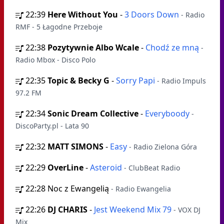
22:39
Here Without You
-
3 Doors Down
- Radio
RMF - 5 Łagodne Przeboje
22:38
Pozytywnie Albo Wcale
-
Chodź ze mną
-
Radio Mbox - Disco Polo
22:35
Topic & Becky G
-
Sorry Papi
- Radio Impuls
97.2 FM
22:34
Sonic Dream Collective
-
Everyboody
-
DiscoParty.pl - Lata 90
22:32
MATT SIMONS
-
Easy
- Radio Zielona Góra
22:29
OverLine
-
Asteroid
- ClubBeat Radio
22:28
Noc z Ewangelią
- Radio Ewangelia
22:26
DJ CHARIS
-
Jest Weekend Mix 79
- VOX DJ
Mix