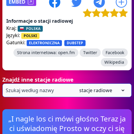
EMBED
Informacje o stacji radiowej
Kraj:
POLSKA
Języki:
POLSKI
Gatunki:
ELEKTRONICZNA
DUBSTEP
Strona internetowa:
open.fm
Twitter
Facebook
Wikipedia
Znajdź inne stacje radiowe
„I nagle los ci mówi głośno Teraz ja
ci uświadomię Prosto w oczy ci się