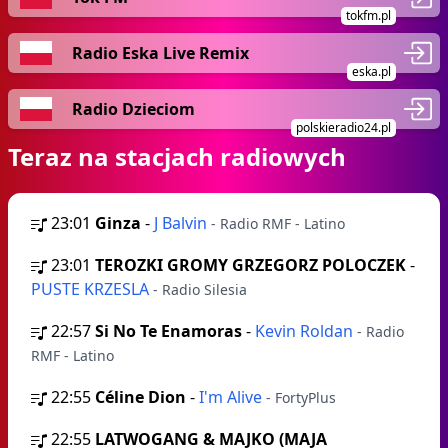
tokfm.pl
Radio Eska Live Remix
eska.pl
Radio Dzieciom
polskieradio24.pl
Teraz na stacjach radiowych
23:01
Ginza
-
J Balvin
- Radio RMF - Latino
23:01
TEROZKI GROMY GRZEGORZ POLOCZEK
-
PUSTE KRZESLA
- Radio Silesia
22:57
Si No Te Enamoras
-
Kevin Roldan
- Radio
RMF - Latino
22:55
Céline Dion
-
I'm Alive
- FortyPlus
22:55
LATWOGANG & MAJKO (MAJA