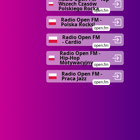
Wszech Czasów
Polskiego Rocka
open.fm
Radio Open FM -
Polska Rocks!
open.fm
Radio Open FM
- Cardio
open.fm
Radio Open FM -
Hip-Hop
Motywacyjny
open.fm
Radio Open FM -
Praca Jazz
open.fm