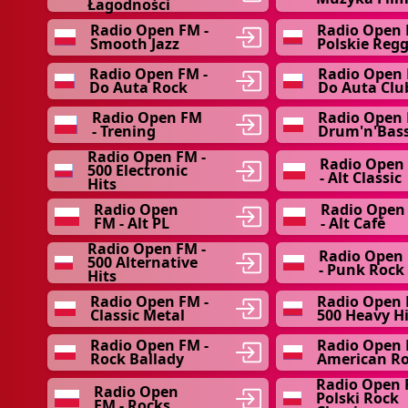
Łagodności
Radio Open FM -
Radio Open 
Smooth Jazz
Polskie Reg
Radio Open FM -
Radio Open 
Do Auta Rock
Do Auta Clu
Radio Open FM
Radio Open 
- Trening
Drum'n'Bas
Radio Open FM -
Radio Open
500 Electronic
- Alt Classic
Hits
Radio Open
Radio Open
FM - Alt PL
- Alt Café
Radio Open FM -
Radio Open
500 Alternative
- Punk Rock
Hits
Radio Open FM -
Radio Open 
Classic Metal
500 Heavy Hi
Radio Open FM -
Radio Open 
Rock Ballady
American R
Radio Open 
Radio Open
Polski Rock
FM - Rocks