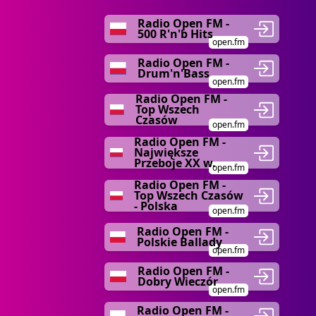
Radio Open FM -
500 R'n'b Hits
open.fm
Radio Open FM -
Drum'n'Bass
open.fm
Radio Open FM -
Top Wszech
Czasów
open.fm
Radio Open FM -
Największe
Przeboje XX w.
open.fm
Radio Open FM -
Top Wszech Czasów
- Polska
open.fm
Radio Open FM -
Polskie Ballady
open.fm
Radio Open FM -
Dobry Wieczór
open.fm
Radio Open FM -