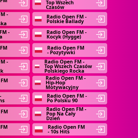
 FM
Top Wszech
Czasów
M -
Radio Open FM -
Polskie Ballady
ska
FM -
Radio Open FM -
a
Kocyk (Hygge)
 FM
Radio Open FM
- Pozytywki
FM -
Radio Open FM -
Top Wszech Czasów
ck
Polskiego Rocka
Radio Open FM -
 FM
Hip-Hop
Motywacyjny
-
Radio Open FM -
ms
Po Polsku 90
Radio Open FM -
 FM
Pop Na Cały
Dzień
 FM
Radio Open FM
- 10s Hits