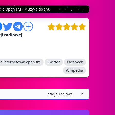
dio Open FM - Muzyka do snu
ji radiowej
na internetowa:
open.fm
Twitter
Facebook
Wikipedia