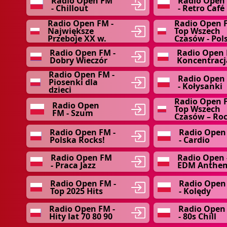
Radio Open FM
Radio Open
- Chillout
- Retro Café
Radio Open FM -
Radio Open F
Największe
Top Wszech
Przeboje XX w.
Czasów - Pol
Radio Open FM -
Radio Open 
Dobry Wieczór
Koncentracj
Radio Open FM -
Radio Open
Piosenki dla
- Kołysanki
dzieci
Radio Open 
Radio Open
Top Wszech
FM - Szum
Czasów – Ro
Radio Open FM -
Radio Open
Polska Rocks!
- Cardio
Radio Open FM
Radio Open 
- Praca Jazz
EDM Anthe
Radio Open FM -
Radio Open
Top 2025 Hits
- Kolędy
Radio Open FM -
Radio Open
Hity lat 70 80 90
- 80s Chill