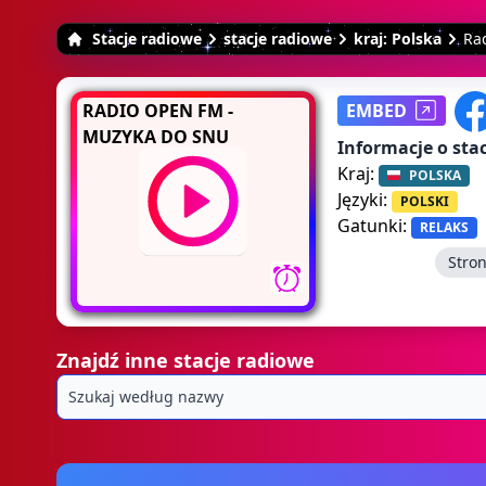
Stacje radiowe
stacje radiowe
kraj: Polska
Ra
RADIO OPEN FM -
EMBED
MUZYKA DO SNU
Informacje o stac
Kraj:
POLSKA
Języki:
POLSKI
Gatunki:
RELAKS
Stro
Znajdź inne stacje radiowe