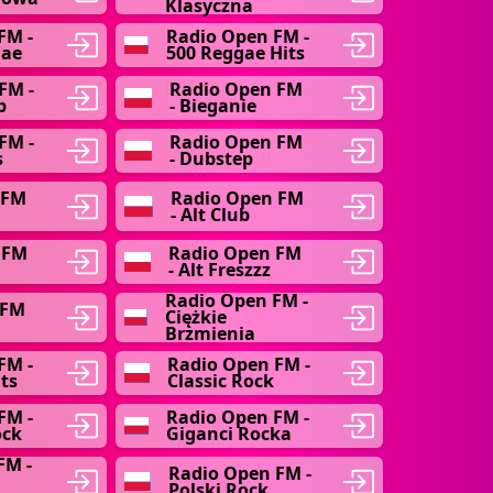
Klasyczna
FM -
Radio Open FM -
gae
500 Reggae Hits
FM -
Radio Open FM
b
- Bieganie
FM -
Radio Open FM
s
- Dubstep
 FM
Radio Open FM
- Alt Club
 FM
Radio Open FM
- Alt Freszzz
Radio Open FM -
 FM
Ciężkie
Brzmienia
FM -
Radio Open FM -
ts
Classic Rock
FM -
Radio Open FM -
ock
Giganci Rocka
FM -
Radio Open FM -
Polski Rock