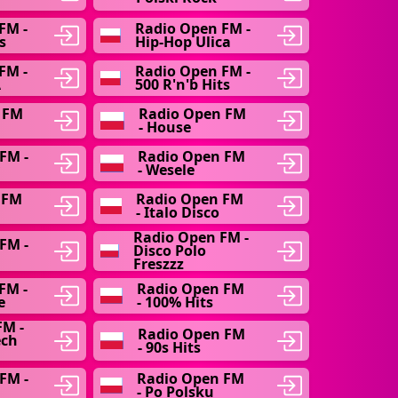
FM -
Radio Open FM -
s
Hip-Hop Ulica
FM -
Radio Open FM -
A
500 R'n'b Hits
 FM
Radio Open FM
- House
FM -
Radio Open FM
- Wesele
 FM
Radio Open FM
- Italo Disco
Radio Open FM -
FM -
Disco Polo
Freszzz
FM -
Radio Open FM
e
- 100% Hits
FM -
Radio Open FM
ech
- 90s Hits
FM -
Radio Open FM
- Po Polsku