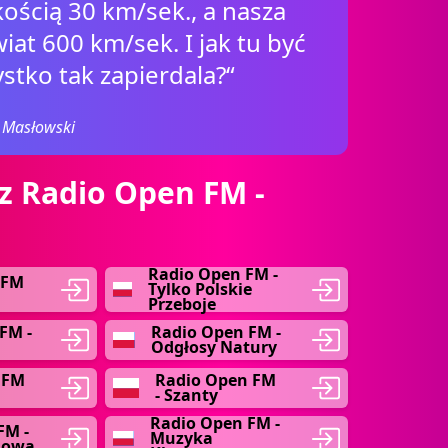
ością 30 km/sek., a nasza
at 600 km/sek. I jak tu być
stko tak zapierdala?“
j Masłowski
z Radio Open FM -
Radio Open FM -
 FM
Tylko Polskie
Przeboje
FM -
Radio Open FM -
Odgłosy Natury
 FM
Radio Open FM
- Szanty
Radio Open FM -
FM -
Muzyka
mowa