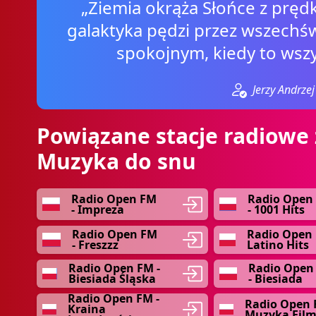
„Ziemia okrąża Słońce z prędk
galaktyka pędzi przez wszechświ
spokojnym, kiedy to wszy
Jerzy Andrze
Powiązane stacje radiowe 
Muzyka do snu
Radio Open FM
Radio Open
- Impreza
- 1001 Hits
Radio Open FM
Radio Open 
- Freszzz
Latino Hits
Radio Open FM -
Radio Open
Biesiada Śląska
- Biesiada
Radio Open FM -
Radio Open 
Kraina
Muzyka Fil