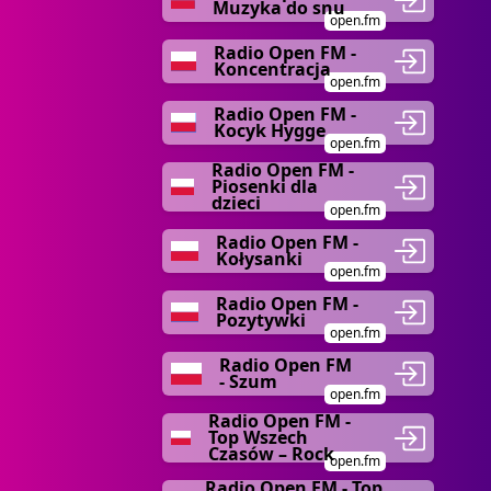
Muzyka do snu
open.fm
Radio Open FM -
Koncentracja
open.fm
Radio Open FM -
Kocyk Hygge
open.fm
Radio Open FM -
Piosenki dla
dzieci
open.fm
Radio Open FM -
Kołysanki
open.fm
Radio Open FM -
Pozytywki
open.fm
Radio Open FM
- Szum
open.fm
Radio Open FM -
Top Wszech
Czasów – Rock
open.fm
Radio Open FM - Top