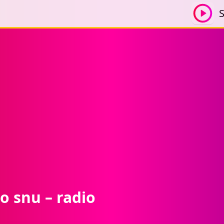
S
o snu – radio