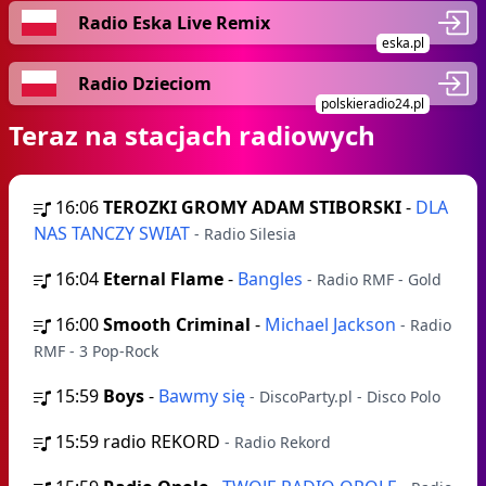
Radio Eska Live Remix
eska.pl
Radio Dzieciom
polskieradio24.pl
Teraz na stacjach radiowych
16:06
TEROZKI GROMY ADAM STIBORSKI
-
DLA
NAS TANCZY SWIAT
- Radio Silesia
16:04
Eternal Flame
-
Bangles
- Radio RMF - Gold
16:00
Smooth Criminal
-
Michael Jackson
- Radio
RMF - 3 Pop-Rock
15:59
Boys
-
Bawmy się
- DiscoParty.pl - Disco Polo
15:59
radio REKORD
- Radio Rekord