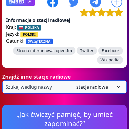
EMBED
Informacje o stacji radiowej
Kraj:
POLSKA
Języki:
POLSKI
Gatunki:
ŚWIąTECZNA
Strona internetowa:
open.fm
Twitter
Facebook
Wikipedia
Znajdź inne stacje radiowe
„Jak ćwiczyć pamięć, by umieć
zapominać?“