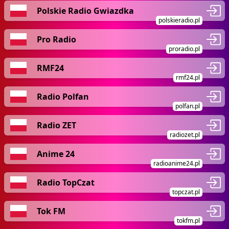
Polskie Radio Gwiazdka
polskieradio.pl
Pro Radio
proradio.pl
RMF24
rmf24.pl
Radio Polfan
polfan.pl
Radio ZET
radiozet.pl
Anime 24
radioanime24.pl
Radio TopCzat
topczat.pl
Tok FM
tokfm.pl