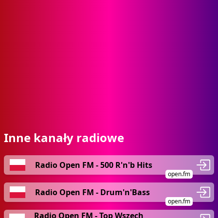
Inne kanały radiowe
Radio Open FM - 500 R'n'b Hits
open.fm
Radio Open FM - Drum'n'Bass
open.fm
Radio Open FM - Top Wszech