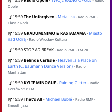
15:59
Radio Opole
-
TWOJE RADIO OPOLE
- Radio
Opole
15:59
The Unforgiven
-
Metallica
- Radio RMF -
Classic Rock
15:59
GRADUMINIMO & RASTAMAMA
-
Miasto
nad Odrą
- Radio Wrocław Kultura
15:59
STOP AD BREAK
- Radio RMF - FM 20
15:59
Belinda Carlisle
-
Heaven Is a Place on
Earth (C. Baumann Dance Version)
- Radio
Manhattan
15:59
KYLIE MINOGUE
-
Raining Glitter
- Radio
Gorzów 95.6 FM
15:59
That's All
-
Michael Bublé
- Radio RMF -
Smooth Jazz