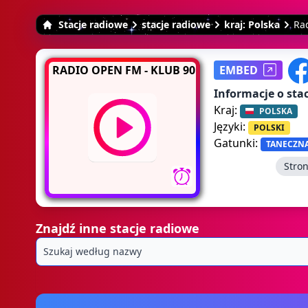
Stacje radiowe
stacje radiowe
kraj: Polska
Ra
RADIO OPEN FM - KLUB 90
EMBED
Informacje o stac
Kraj:
POLSKA
Języki:
POLSKI
Gatunki:
TANECZN
Stro
Znajdź inne stacje radiowe