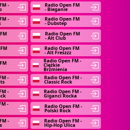
FM -
Radio Open FM
b
- Bieganie
FM -
Radio Open FM
s
- Dubstep
 FM
Radio Open FM
- Alt Club
 FM
Radio Open FM
- Alt Freszzz
Radio Open FM -
 FM
Ciężkie
Brzmienia
FM -
Radio Open FM -
ts
Classic Rock
FM -
Radio Open FM -
ock
Giganci Rocka
FM -
Radio Open FM -
Polski Rock
FM -
Radio Open FM -
s
Hip-Hop Ulica