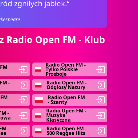
ród zgniłych jabłek.“
akespeare
z Radio Open FM - Klub
Radio Open FM -
 FM
Tylko Polskie
Przeboje
FM -
Radio Open FM -
Odgłosy Natury
 FM
Radio Open FM
- Szanty
Radio Open FM -
FM -
Muzyka
mowa
Klasyczna
FM -
Radio Open FM -
gae
500 Reggae Hits