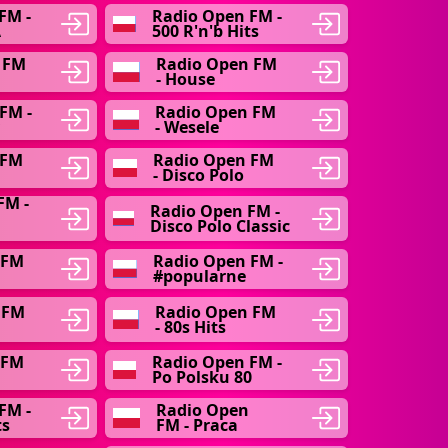
FM -
Radio Open FM -
A
500 R'n'b Hits
 FM
Radio Open FM
- House
FM -
Radio Open FM
- Wesele
 FM
Radio Open FM
- Disco Polo
FM -
Radio Open FM -
Disco Polo Classic
 FM
Radio Open FM -
#popularne
 FM
Radio Open FM
- 80s Hits
 FM
Radio Open FM -
Po Polsku 80
FM -
Radio Open
ts
FM - Praca