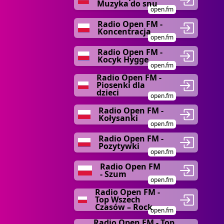
Muzyka do snu
open.fm
Radio Open FM -
Koncentracja
open.fm
Radio Open FM -
Kocyk Hygge
open.fm
Radio Open FM -
Piosenki dla
dzieci
open.fm
Radio Open FM -
Kołysanki
open.fm
Radio Open FM -
Pozytywki
open.fm
Radio Open FM
- Szum
open.fm
Radio Open FM -
Top Wszech
Czasów – Rock
open.fm
Radio Open FM - Top