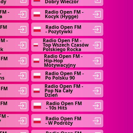
ady
Dobry Wieczór
FM -
Radio Open FM -
a
Kocyk (Hygge)
 FM
Radio Open FM
- Pozytywki
FM -
Radio Open FM -
Top Wszech Czasów
ck
Polskiego Rocka
Radio Open FM -
 FM
Hip-Hop
Motywacyjny
-
Radio Open FM -
ms
Po Polsku 90
Radio Open FM -
 FM
Pop Na Cały
Dzień
 FM
Radio Open FM
- 10s Hits
FM -
Radio Open FM
y
- W Podróży