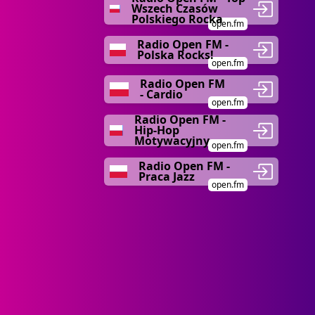
Wszech Czasów
Polskiego Rocka
open.fm
Radio Open FM -
Polska Rocks!
open.fm
Radio Open FM
- Cardio
open.fm
Radio Open FM -
Hip-Hop
Motywacyjny
open.fm
Radio Open FM -
Praca Jazz
open.fm