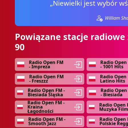
„Niewielki jest wybór wś
William Sh
Powiązane stacje radiowe 
90
Radio Open FM
Radio Open
- Impreza
- 1001 Hits
Radio Open FM
Radio Open 
- Freszzz
Latino Hits
Radio Open FM -
Radio Open
Biesiada Śląska
- Biesiada
Radio Open FM -
Radio Open 
Kraina
Muzyka Fil
Łagodności
Radio Open FM -
Radio Open 
Smooth Jazz
Polskie Reg