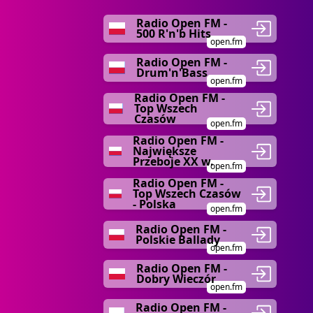
Radio Open FM -
500 R'n'b Hits
open.fm
Radio Open FM -
Drum'n'Bass
open.fm
Radio Open FM -
Top Wszech
Czasów
open.fm
Radio Open FM -
Największe
Przeboje XX w.
open.fm
Radio Open FM -
Top Wszech Czasów
- Polska
open.fm
Radio Open FM -
Polskie Ballady
open.fm
Radio Open FM -
Dobry Wieczór
open.fm
Radio Open FM -