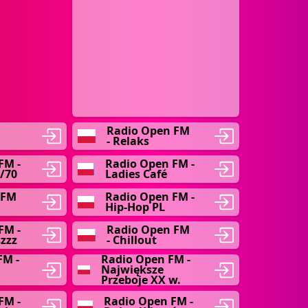
Radio Open FM
- Relaks
FM -
Radio Open FM -
/70
Ladies Café
 FM
Radio Open FM -
Hip-Hop PL
FM -
Radio Open FM
zzz
- Chillout
FM -
Radio Open FM -
Największe
Przeboje XX w.
FM -
Radio Open FM -