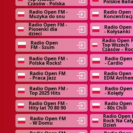
Polskie Ball
Czasów - Polska
Radio Open FM -
Radio Open 
Muzyka do snu
Koncentracj
Radio Open FM -
Radio Open
Piosenki dla
- Kołysanki
dzieci
Radio Open 
Radio Open
Top Wszech
FM - Szum
Czasów – Ro
Radio Open FM -
Radio Open
Polska Rocks!
- Cardio
Radio Open FM
Radio Open 
- Praca Jazz
EDM Anthe
Radio Open FM -
Radio Open
Top 2025 Hits
- Kolędy
Radio Open FM -
Radio Open
Hity lat 70 80 90
- 80s Chill
Radio Open 
Radio Open FM
Rock Na Cał
- W Domu
Dzień