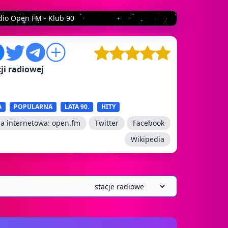
dio Open FM - Klub 90
ji radiowej
A
POPULARNA
LATA 90.
HITY
na internetowa:
open.fm
Twitter
Facebook
Wikipedia