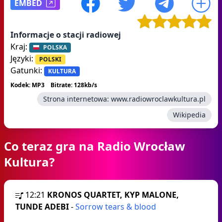
EMBED
Informacje o stacji radiowej
Kraj:
POLSKA
Języki:
POLSKI
Gatunki:
KULTURA
Kodek: MP3
Bitrate: 128kb/s
Strona internetowa:
www.radiowroclawkultura.pl
Wikipedia
Co teraz gra na Radio Wrocław
Kultura?
12:21
KRONOS QUARTET, KYP MALONE,
TUNDE ADEBI
-
Sorrow tears & blood