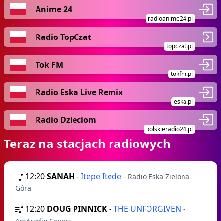
Anime 24
radioanime24.pl
Radio TopCzat
topczat.pl
Tok FM
tokfm.pl
Radio Eska Live Remix
eska.pl
Radio Dzieciom
polskieradio24.pl
Teraz na stacjach radiowych
12:20
SANAH
-
Itepe Itede
- Radio Eska Zielona
Góra
12:20
DOUG PINNICK
-
THE UNFORGIVEN
-
Anytradio Covers