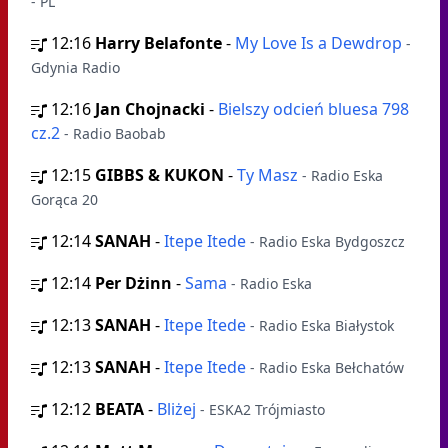
- PL
12:16
Harry Belafonte
-
My Love Is a Dewdrop
-
Gdynia Radio
12:16
Jan Chojnacki
-
Bielszy odcień bluesa 798
cz.2
- Radio Baobab
12:15
GIBBS & KUKON
-
Ty Masz
- Radio Eska
Gorąca 20
12:14
SANAH
-
Itepe Itede
- Radio Eska Bydgoszcz
12:14
Per Dżinn
-
Sama
- Radio Eska
12:13
SANAH
-
Itepe Itede
- Radio Eska Białystok
12:13
SANAH
-
Itepe Itede
- Radio Eska Bełchatów
12:12
BEATA
-
Bliżej
- ESKA2 Trójmiasto