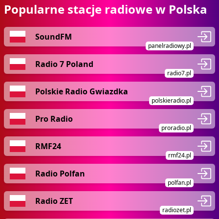
Popularne stacje radiowe w Polska
SoundFM
panelradiowy.pl
Radio 7 Poland
radio7.pl
Polskie Radio Gwiazdka
polskieradio.pl
Pro Radio
proradio.pl
RMF24
rmf24.pl
Radio Polfan
polfan.pl
Radio ZET
radiozet.pl