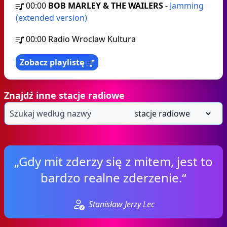
00:00
BOB MARLEY & THE WAILERS
-
Jamming
(extended version)
00:00
Radio Wroclaw Kultura
Zobacz playlistę
Znajdź inne stacje radiowe
„Gdy mit zderzy się z mitem, jest to
bardzo realne zderzenie.“
Stanisław Jerzy Lec