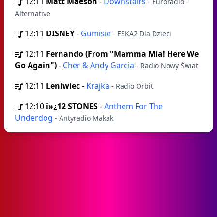
12:11
Matt Maeson
-
Downstairs
- Euroradio -
Alternative
12:11
DISNEY
-
Gumisie
- ESKA2 Dla Dzieci
12:11
Fernando (From "Mamma Mia! Here We
Go Again")
-
Cher & Andy Garcia
- Radio Nowy Świat
12:11
Leniwiec
-
Krajka
- Radio Orbit
12:10
ï»¿12 STONES
-
Anthem For The
Underdog
- Antyradio Makak