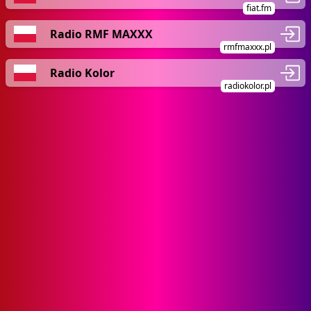
fiat.fm
Radio RMF MAXXX
rmfmaxxx.pl
Radio Kolor
radiokolor.pl