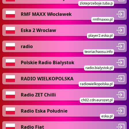
zloteprzeboje.tuba.p
RMF MAXX Włocławek
rmfmaxxx.pl
Eska 2 Wroclaw
player2.eska.pl
radio
teoriachaosu.info
Polskie Radio Bialystok
radio.bialystok.pl
RADIO WIELKOPOLSKA
radiowielkopolska.pl
Radio ZET Chilli
ch02.cdn.eurozet.pl
Radio Eska Południe
eska.pl
Radio Fiat